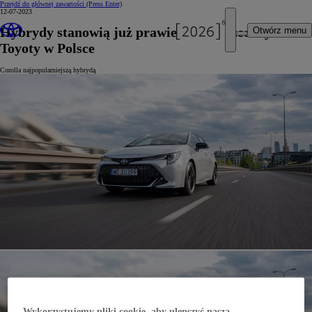
Przejdź do głównej zawartości
(Press Enter)
12-07-2023
Hybrydy stanowią już prawie 80% sprzedaży
Otwórz menu
Toyoty w Polsce
Corolla najpopularniejszą hybrydą