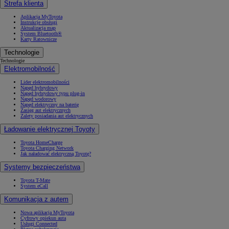
Strefa klienta
Aplikacja MyToyota
Instrukcje obsługi
Aktualizacja map
System Bluetooth®
Karty Ratownicze
Technologie
Technologie
Elektromobilność
Lider elektromobilności
Napęd hybrydowy
Napęd hybrydowy typu plug-in
Napęd wodorowy
Napęd elektryczny na baterię
Zasięg aut elektrycznych
Zalety posiadania aut elektrycznych
Ładowanie elektrycznej Toyoty
Toyota HomeCharge
Toyota Charging Network
Jak naładować elektryczną Toyotę?
Systemy bezpieczeństwa
Toyota T-Mate
System eCall
Komunikacja z autem
Nowa aplikacja MyToyota
Cyfrowy opiekun auta
Usługi Connected