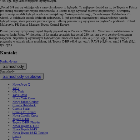
4709 egz. tego auta z napędem hybrydowym.
„Ponad 3/4 aut wyjeżdżających z naszych salonów to hybrydy. To najlepszy dowód na to, że Toyota w Polsce
jest marką zelektryfikowanych samochodów, a klienci mogą wybierać zależnie od preferencji. Oferujemy
już dziewięć modeli hybrydowych – od miejskiego Yarisa po rodzinnego, 7-osobowego Highlandera. Co
więcej, w kolejnych autach debiutuje najnowsza, 5. już generacja oszczędnego i niezawodnego napędu
hybrydowego, która pozwala jeszcze częściej i dłużej poruszać się wyłącznie na prądzie” – podkreślił Robert
Mularczyk, PR Senior Manager Toyota Central Europe.
Po raz pierwszy hybrydowy napęd Toyoty pojawił się w Polsce w 2004 roku. Wówczas to zadebiutował w
naszym kraju Prius. W niespełna 19 lat marka sprzedała już ponad 230 tys. aut z tym zelektryfikowanym
napędem. Najchętniej wybieranym hybrydowym modelem była Corolla (57 tys. egz.). Kolejne miejsca
przypadły w udziale takim modelom, jak Toyota C-HR (43,6 tys. egz.), RAV4 (42,6 tys. egz.) i Yaris (32,1
tys. egz.).
Kontakt
Napisz do nas
Samochody
Samochody
Samochody osobowe
Nowe Aygo X
Yaris
GR Yaris
Yaris Cross
Nowy Yaris Cross
Nowy Urban Cruiser
Corolla Hatchback
Corolla Sedan
Corolla TS Kombi
Nowa Corolla Cross
Toyota C-HR
Toyota C-HR Plug-in
Nowa Toyota C-HR+
Nowa Toyota bZ4X
Nowa Toyota bZ4X Touring
Camry
Prius