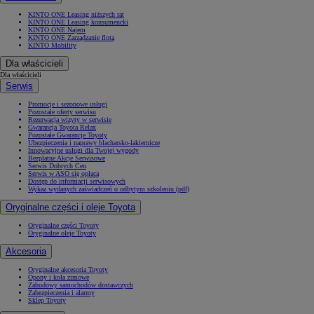
KINTO ONE Leasing niższych rat
KINTO ONE Leasing konsumencki
KINTO ONE Najem
KINTO ONE Zarządzanie flotą
KINTO Mobility
Dla właścicieli
Dla właścicieli
Serwis
Promocje i sezonowe usługi
Pozostałe oferty serwisu
Rezerwacja wizyty w serwisie
Gwarancja Toyota Relax
Pozostałe Gwarancje Toyoty
Ubezpieczenia i naprawy blacharsko-lakiernicze
Innowacyjne usługi dla Twojej wygody
Bezpłatne Akcje Serwisowe
Serwis Dobrych Cen
Serwis w ASO się opłaca
Dostęp do informacji serwisowych
Wykaz wydanych zaświadczeń o odbytym szkoleniu (pdf)
Oryginalne części i oleje Toyota
Oryginalne części Toyoty
Oryginalne oleje Toyoty
Akcesoria
Oryginalne akcesoria Toyoty
Opony i koła zimowe
Zabudowy samochodów dostawczych
Zabezpieczenia i alarmy
Sklep Toyoty