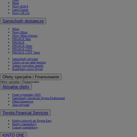
Mirai
Nowy RAV4
Land Cruiser
Nowy GR GT
Samochody dostawcze
Hilux
Nowy Hilux
Nowy Hilux Electric
PROACE Max
PROACE
PROACE Verso
PROACE CITY
PROACE CITY Verso
Samochody używane
Umów się na jazdę testową
Zobacz wszystkie cenniki
Konfiguruj swoją Toyotę
Oferty specjalne i Finansowanie
Oferty specjalne i Finansowanie
Aktualne oferty
Finał wyprzedaży 2025
Samochody dostawcze Toyota Professional
Oferta biznesowa
Auta używane
Toyota Financial Services
Kredyt niższych rat Toyota Easy
Kredyt standardowy
Leasing standardowy
KINTO ONE