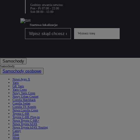
Godziny otwarcia serwisu:
Pon - Pt 07:00 - 22:00
Sob 08:00 - 15:00
Startowa lokalizacja:
Wyznacz trasę
Samochody
Samochody
Samochody osobowe
Nowe Aygo X
Yaris
GR Yaris
Yaris Cross
Nowy Yaris Cross
Nowy Urban Cruiser
Corolla Hatchback
Corolla Sedan
Corolla TS Kombi
Nowa Corolla Cross
Toyota C-HR
Toyota C-HR Plug-in
Nowa Toyota C-HR+
Nowa Toyota bZ4X
Nowa Toyota bZ4X Touring
Camry
Prius
Mirai