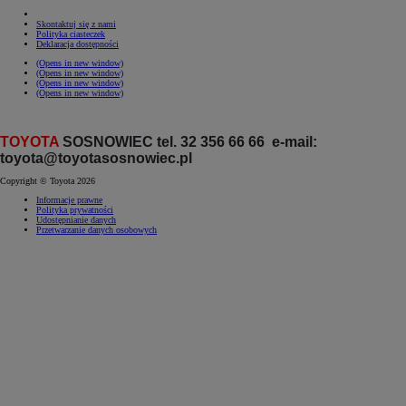
Skontaktuj się z nami
Polityka ciasteczek
Deklaracja dostępności
(Opens in new window)
(Opens in new window)
(Opens in new window)
(Opens in new window)
TOYOTA
SOSNOWIEC tel. 32 356 66 66 e-mail:
toyota@toyotasosnowiec.pl
Copyright © Toyota 2026
Informacje prawne
Polityka prywatności
Udostępnianie danych
Przetwarzanie danych osobowych