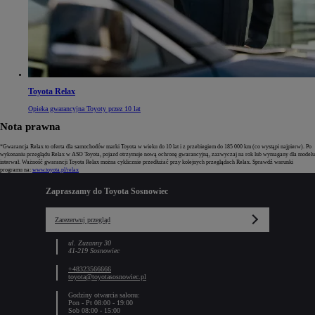
Toyota Relax
Opieka gwarancyjna Toyoty przez 10 lat
Nota prawna
*Gwarancja Relax to oferta dla samochodów marki Toyota w wieku do 10 lat i z przebiegiem do 185 000 km (co wystąpi najpierw). Po
wykonaniu przeglądu Relax w ASO Toyota, pojazd otrzymuje nową ochronę gwarancyjną, zazwyczaj na rok lub wymagany dla modelu
interwał. Ważność gwarancji Toyota Relax można cyklicznie przedłużać przy kolejnych przeglądach Relax. Sprawdź warunki
programu na:
www.toyota.pl/relax
Zapraszamy do Toyota Sosnowiec
Zarezerwuj przegląd
ul. Zuzanny 30
41-219 Sosnowiec
+48323566666
toyota@toyotasosnowiec.pl
Godziny otwarcia salonu:
Pon - Pt 08:00 - 19:00
Sob 08:00 - 15:00