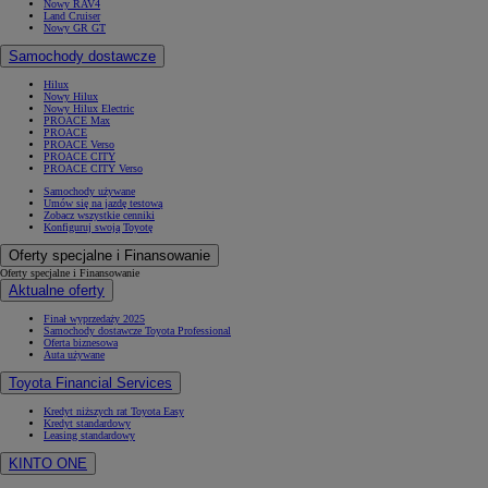
Nowy RAV4
Land Cruiser
Nowy GR GT
Samochody dostawcze
Hilux
Nowy Hilux
Nowy Hilux Electric
PROACE Max
PROACE
PROACE Verso
PROACE CITY
PROACE CITY Verso
Samochody używane
Umów się na jazdę testową
Zobacz wszystkie cenniki
Konfiguruj swoją Toyotę
Oferty specjalne i Finansowanie
Oferty specjalne i Finansowanie
Aktualne oferty
Finał wyprzedaży 2025
Samochody dostawcze Toyota Professional
Oferta biznesowa
Auta używane
Toyota Financial Services
Kredyt niższych rat Toyota Easy
Kredyt standardowy
Leasing standardowy
KINTO ONE