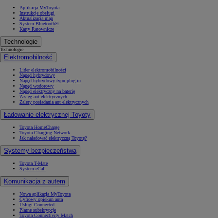
Aplikacja MyToyota
Instrukcje obsługi
Aktualizacja map
System Bluetooth®
Karty Ratownicze
Technologie
Technologie
Elektromobilność
Lider elektromobilności
Napęd hybrydowy
Napęd hybrydowy typu plug-in
Napęd wodorowy
Napęd elektryczny na baterię
Zasięg aut elektrycznych
Zalety posiadania aut elektrycznych
Ładowanie elektrycznej Toyoty
Toyota HomeCharge
Toyota Charging Network
Jak naładować elektryczną Toyotę?
Systemy bezpieczeństwa
Toyota T-Mate
System eCall
Komunikacja z autem
Nowa aplikacja MyToyota
Cyfrowy opiekun auta
Usługi Connected
Płatne subskrypcje
Toyota Connectivity Match