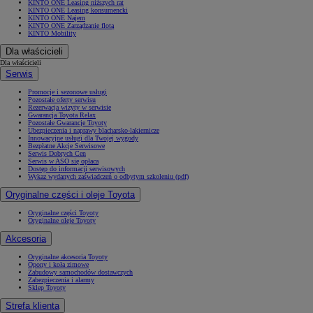
KINTO ONE Leasing niższych rat
KINTO ONE Leasing konsumencki
KINTO ONE Najem
KINTO ONE Zarządzanie flotą
KINTO Mobility
Dla właścicieli
Dla właścicieli
Serwis
Promocje i sezonowe usługi
Pozostałe oferty serwisu
Rezerwacja wizyty w serwisie
Gwarancja Toyota Relax
Pozostałe Gwarancje Toyoty
Ubezpieczenia i naprawy blacharsko-lakiernicze
Innowacyjne usługi dla Twojej wygody
Bezpłatne Akcje Serwisowe
Serwis Dobrych Cen
Serwis w ASO się opłaca
Dostęp do informacji serwisowych
Wykaz wydanych zaświadczeń o odbytym szkoleniu (pdf)
Oryginalne części i oleje Toyota
Oryginalne części Toyoty
Oryginalne oleje Toyoty
Akcesoria
Oryginalne akcesoria Toyoty
Opony i koła zimowe
Zabudowy samochodów dostawczych
Zabezpieczenia i alarmy
Sklep Toyoty
Strefa klienta