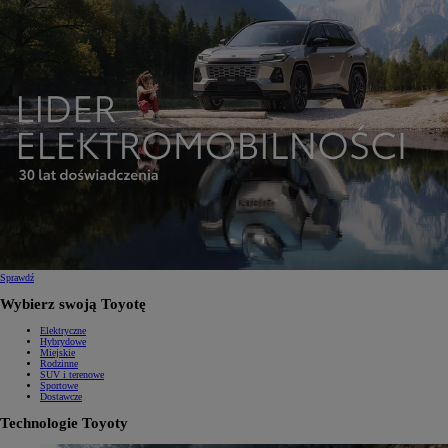
Sprawdź
Wybierz swoją Toyotę
Elektryczne
Hybrydowe
Miejskie
Rodzinne
SUV i terenowe
Sportowe
Dostawcze
Technologie Toyoty