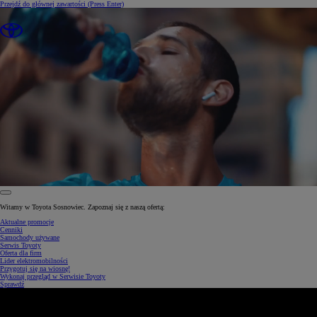
Przejdź do głównej zawartości
(Press Enter)
0:30 / 1:34
Witamy w Toyota Sosnowiec. Zapoznaj się z naszą ofertą:
Aktualne promocje
Cenniki
Samochody używane
Serwis Toyoty
Oferta dla firm
Lider elektromobilności
Przygotuj się na wiosnę!
Wykonaj przegląd w Serwisie Toyoty
Sprawdź