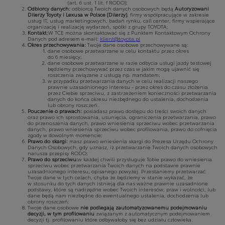
(art. 6 ust. 1 lit. f RODO);
Odbiorcy danych:
odbiorcą Twoich danych osobowych będą
Autoryzowani
Dilerzy Toyoty i Lexusa w Polsce (Dilerzy)
, firmy współpracujące w zakresie
usług IT, usług marketingowych, badań rynku, call center, firmy wspierające
organizację i realizację wydarzeń, spółki z grupy TOYOTA;
Kontakt:
W TCE można skontaktować się z Punktem Kontaktowym Ochrony
Danych pod adresem e-mail:
klient@toyota.pl
Okres przechowywania:
Twoje dane osobowe przechowywane są:
dane osobowe przetwarzane w celu kontaktu przez okres
do 6 miesięcy;
dane osobowe przetwarzane w razie odbycia usługi jazdy testowej
będziemy przechowywać przez czas w jakim mogą ujawnić się
roszczenia związane z usługą np. mandatem;
w przypadku przetwarzania danych w celu realizacji naszego
prawnie uzasadnionego interesu - przez okres do czasu złożenia
przez Ciebie sprzeciwu, z zastrzeżeniem konieczności przetwarzania
danych do końca okresu niezbędnego do ustalenia, dochodzenia
lub obrony roszczeń.
Pouczenie o prawach:
posiadasz prawo dostępu do treści swoich danych
oraz prawo ich sprostowania, usunięcia, ograniczenia przetwarzania, prawo
do przenoszenia danych, prawo wniesienia sprzeciwu wobec przetwarzania
danych, prawo wniesienia sprzeciwu wobec profilowania, prawo do cofnięcia
zgody w dowolnym momencie;
Prawo do skargi:
masz prawo wniesienia skargi do Prezesa Urzędu Ochrony
Danych Osobowych, gdy uznasz, iż przetwarzanie Twoich danych osobowych
narusza przepisy RODO;
Prawo do sprzeciwu:
w każdej chwili przysługuje Tobie prawo do wniesienia
sprzeciwu wobec przetwarzania Twoich danych na podstawie prawnie
uzasadnionego interesu, opisanego powyżej. Przestaniemy przetwarzać
Twoje dane w tych celach, chyba że będziemy w stanie wykazać, że
w stosunku do tych danych istnieją dla nas ważne prawnie uzasadnione
podstawy, które są nadrzędne wobec Twoich interesów, praw i wolności, lub
dane będą nam niezbędne do ewentualnego ustalenia, dochodzenia lub
obrony roszczeń;
Twoje dane osobowe
nie podlegają zautomatyzowanemu podejmowaniu
decyzji, w tym profilowaniu
związanym z automatycznym podejmowaniem
decyzji tj. profilowaniu które odbywałoby się bez udziału człowieka.