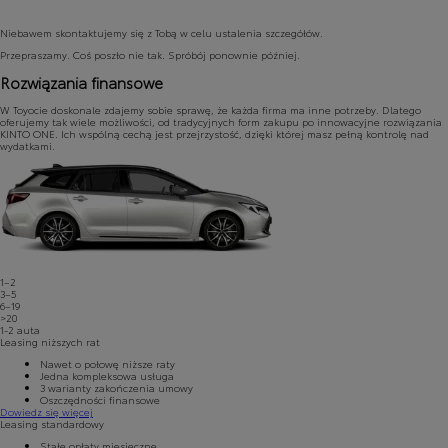
Niebawem skontaktujemy się z Tobą w celu ustalenia szczegółów.
Przepraszamy. Coś poszło nie tak. Spróbój ponownie później.
Rozwiązania finansowe
W Toyocie doskonale zdajemy sobie sprawę, że każda firma ma inne potrzeby. Dlatego
oferujemy tak wiele możliwości, od tradycyjnych form zakupu po innowacyjne rozwiązania
KINTO ONE. Ich wspólną cechą jest przejrzystość, dzięki której masz pełną kontrolę nad
wydatkami.
1–2
3–5
6–19
>20
1-2
auta
Leasing niższych rat
Nawet o połowę niższe raty
Jedna kompleksowa usługa
3 warianty zakończenia umowy
Oszczędności finansowe
Dowiedz się więcej
Leasing standardowy
Stałe opłaty miesięczne