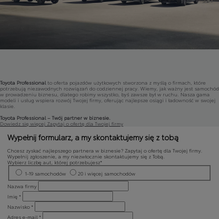
Toyota Professional
to oferta pojazdów użytkowych stworzona z myślą o firmach, które
potrzebują niezawodnych rozwiązań do codziennej pracy. Wiemy, jak ważny jest samochód
w prowadzeniu biznesu, dlatego robimy wszystko, byś zawsze był w ruchu. Nasza gama
modeli i usług wspiera rozwój Twojej firmy, oferując najlepsze osiągi i ładowność w swojej
klasie.
Toyota Professional – Twój partner w biznesie.
Dowiedz się więcej
Zapytaj o ofertę dla Twojej firmy
Wypełnij formularz, a my skontaktujemy się z tobą
Chcesz zyskać najlepszego partnera w biznesie? Zapytaj o ofertę dla Twojej firmy.
Wypełnij zgłoszenie, a my niezwłocznie skontaktujemy się z Tobą.
Wybierz liczbę aut, której potrzebujesz*
1-19 samochodów
20 i więcej samochodów
Nazwa firmy
Imię *
Nazwisko *
Adres e‑mail *