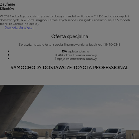
Zaufanie
Klientów
W 2024 roku Toyota osiągnęła rekordową sprzedaż w Polsce – 111 165 aut osobowych i
dostawczych, a w Top10 najpopularniejszych modeli na rynku znalazło się aż 5 modeli
marki (z Corollą na czele).
Dowiedz się więcej
Oferta specjalna
Sprawdź naszą ofertę z opcją finansowania w leasingu KINTO ONE
10%
wpłata własna
3 lata
okres trwania umowy
3
opcje zakończenia umowy
SAMOCHODY DOSTAWCZE TOYOTA PROFESSIONAL