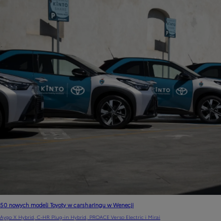
50 nowych modeli Toyoty w carsharingu w Wenecji
Aygo X Hybrid, C-HR Plug-in Hybrid, PROACE Verso Electric i Mirai