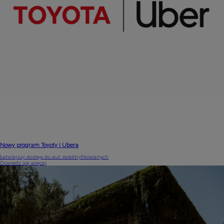
Nowy program Toyoty i Ubera
Łatwiejszy dostęp do aut zelektryfikowanych
Dowiedz się więcej