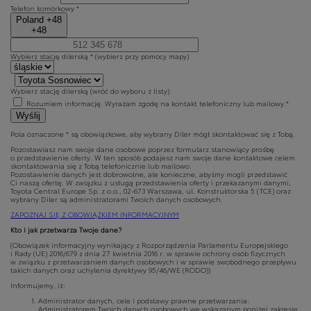
Telefon komórkowy *
Poland +48
+48
Wybierz stację dilerską *
(wybierz przy pomocy mapy)
Wybierz stację dilerską
(wróć do wyboru z listy)
Rozumiem informację. Wyrażam zgodę na kontakt telefoniczny lub mailowy.*
Wyślij
Pola oznaczone * są obowiązkowe, aby wybrany Diler mógł skontaktować się z Tobą.
Pozostawiasz nam swoje dane osobowe poprzez formularz stanowiący prośbę
o przedstawienie oferty. W ten sposób podajesz nam swoje dane kontaktowe celem
skontaktowania się z Tobą telefonicznie lub mailowo.
Pozostawienie danych jest dobrowolne, ale konieczne, abyśmy mogli przedstawić
Ci naszą ofertę. W związku z usługą przedstawienia oferty i przekazanymi danymi,
Toyota Central Europe Sp. z o.o., 02-673 Warszawa, ul. Konstruktorska 5 (TCE) oraz
wybrany Diler są administratorami Twoich danych osobowych.
ZAPOZNAJ SIĘ Z OBOWIĄZKIEM INFORMACYJNYM
Kto i jak przetwarza Twoje dane?
(Obowiązek informacyjny wynikający z Rozporządzenia Parlamentu Europejskiego
i Rady (UE) 2016/679 z dnia 27 kwietnia 2016 r. w sprawie ochrony osób fizycznych
w związku z przetwarzaniem danych osobowych i w sprawie swobodnego przepływu
takich danych oraz uchylenia dyrektywy 95/46/WE (RODO))
Informujemy, iż:
Administrator danych, cele i podstawy prawne przetwarzania:
Administratorem Twoich danych osobowych we wskazanym poniżej zakresie