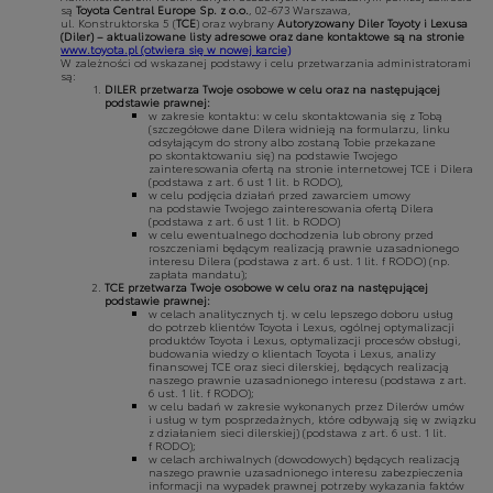
są
Toyota Central Europe Sp. z o.o.
, 02-673 Warszawa,
ul. Konstruktorska 5 (
TCE
) oraz wybrany
Autoryzowany Diler Toyoty i Lexusa
(Diler) – aktualizowane listy adresowe oraz dane kontaktowe są na stronie
www.toyota.pl
(otwiera się w nowej karcie)
W zależności od wskazanej podstawy i celu przetwarzania administratorami
są:
DILER przetwarza Twoje osobowe w celu oraz na następującej
podstawie prawnej:
w zakresie kontaktu: w celu skontaktowania się z Tobą
(szczegółowe dane Dilera widnieją na formularzu, linku
odsyłającym do strony albo zostaną Tobie przekazane
po skontaktowaniu się) na podstawie Twojego
zainteresowania ofertą na stronie internetowej TCE i Dilera
(podstawa z art. 6 ust 1 lit. b RODO),
w celu podjęcia działań przed zawarciem umowy
na podstawie Twojego zainteresowania ofertą Dilera
(podstawa z art. 6 ust 1 lit. b RODO)
w celu ewentualnego dochodzenia lub obrony przed
roszczeniami będącym realizacją prawnie uzasadnionego
interesu Dilera (podstawa z art. 6 ust. 1 lit. f RODO) (np.
zapłata mandatu);
TCE przetwarza Twoje osobowe w celu oraz na następującej
podstawie prawnej:
w celach analitycznych tj. w celu lepszego doboru usług
do potrzeb klientów Toyota i Lexus, ogólnej optymalizacji
produktów Toyota i Lexus, optymalizacji procesów obsługi,
budowania wiedzy o klientach Toyota i Lexus, analizy
finansowej TCE oraz sieci dilerskiej, będących realizacją
naszego prawnie uzasadnionego interesu (podstawa z art.
6 ust. 1 lit. f RODO);
w celu badań w zakresie wykonanych przez Dilerów umów
i usług w tym posprzedażnych, które odbywają się w związku
z działaniem sieci dilerskiej) (podstawa z art. 6 ust. 1 lit.
f RODO);
w celach archiwalnych (dowodowych) będących realizacją
naszego prawnie uzasadnionego interesu zabezpieczenia
informacji na wypadek prawnej potrzeby wykazania faktów