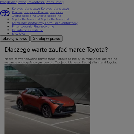
Przejdź do głównej zawartości
(Press Enter)
Korzyści biznesowe
Korzyści biznesowe
Dlaczego Toyota?
Dlaczego Toyota?
Oferta specjalna
Oferta specjalna
Toyota Professional
Toyota Professional
Formularz kontaktowy
Formularz kontaktowy
Finansowanie
Finansowanie
Kalkulator
Kalkulator
FAQ
FAQ
Skroluj w lewo
Skroluj w prawo
Dlaczego warto zaufać marce Toyota?
Nasze zaawansowane rozwiązania flotowe to nie tylko mobilność, ale realne
wsparcie w długofalowym rozwoju Twojego biznesu. Zaufaj sile marki Toyota.