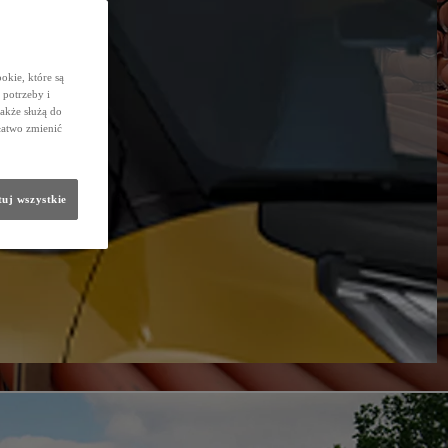
okie, które są
potrzeby i
także służą do
łatwo zmienić
uj wszystkie