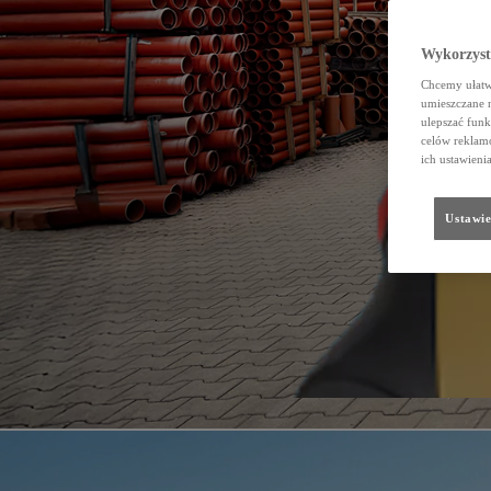
Wykorzystu
Chcemy ułatwi
umieszczane 
ulepszać funk
celów reklamo
ich ustawieni
Ustawie