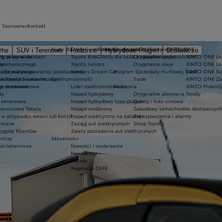
a Sosnowiec
Kontakt
kt
Kluby dla dzieci i młodzieży
Ekobonus dla hybryd Toyoty
Oryginalne części i oleje Toyoty
KINTO ONE
zne
SUV i Terenowe
Rodzinne
Hybrydowe Plug-in
Dostawcze
ty w serwisie
ny pracy w działach
Toyota Kids
Oferta dla osób z niepełnosprawnościami
Oryginalne części
KINTO ONE Lea
sy
 mechanicznego
y
Toyota Juniors
Oryginalne oleje
KINTO ONE Le
a dla aut po gwarancji podstawowej
ka prywatności
Konkurs Dream Car
Program Sprzedaży Hurtowej Trade
KINTO ONE N
blacharsko-lakierniczego
 w Toyota Sosnowiec
Elektromobilność
Trade
KINTO ONE Zar
ugi sezonowe
yka środowiskowa
Lider elektromobilności
Akcesoria
KINTO Mobilit
ty
Napęd hybrydowy
Oryginalne akcesoria Toyoty
e serwisowe
Napęd hybrydowy typu plug-in
Opony i koła zimowe
 serwisowa Takata
Napęd wodorowy
Zabudowy samochodów dostawczych
 przypadku awarii lub kolizji
Napęd elektryczny na baterię
Zabezpieczenia i alarmy
niczne
Zasięg aut elektrycznych
Sklep Toyoty
wygody Klientów
Zalety posiadania aut elektrycznych
rniczy
Aktualności
ko-lakiernicze
Nowości i wydarzenia
Newsletter
Porady
Regulacje CAFE