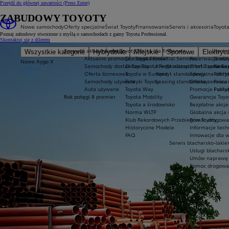
Przejdź do głównej zawartości
(Press Enter)
ZABUDOWY TOYOTY
Nowe samochody
Oferty specjalne
Świat Toyoty
Finansowanie
Serwis i akcesoria
Toyot
Poznaj zabudowy stworzone z myślą o samochodach z gamy Toyota Professional.
Skontaktuj się z dilerem
Sprawdź aktualne oferty
Świat Toyoty
Oferta dla firm
Serwis
Konta
Wszystkie kategorie
Hybrydowe
Miejskie
Sportowe
Elektryc
Aktualne promocje
Dlaczego Toyota?
Toyota Financial Services
Rezerwacja wizy
Godzi
Nowe Aygo X
Samochody dostawcze Toyota Professional
O Toyocie
Kredyt niższych rat Toyota Ea
Oferta serwisu
News
HYBRID
Oferta biznesowa
Toyota w Europie
Kredyt standardowy
Specjalna ofert
Polity
Samochody używane
Fabryki Toyoty
Leasing standardowy
Oferta serwisu 
Praca
Auta używane
Toyota Way
Promocje i usł
Polit
Rok potęgi 8 premier
Toyota Mobility
Gwarancje Toyo
Toyota a środowisko
Bezpłatne akcj
Norma WLTP
Globalna akcja
Klub Rekordowych Przebiegów Toyoty
Pomoc drogowa w
Historyczne Modele
Informacje tech
FAQ
Innowacje dla 
Serwis blacharsko-lakie
Usługi blachars
Umów naprawę
Pomoc drogowa