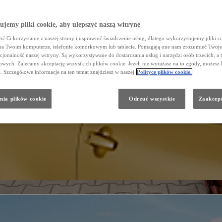
jemy pliki cookie, aby ulepszyć naszą witrynę
ć Ci korzystanie z naszej strony i usprawnić świadczenie usług, dlatego wykorzystujemy pliki co
na Twoim komputerze, telefonie komórkowym lub tablecie. Pomagają one nam zrozumieć Twoje 
cjonalność naszej witryny. Są wykorzystywane do dostarczania usług i narzędzi osób trzecich, a 
wych. Zalecamy akceptację wszystkich plików cookie. Jeżeli nie wyrażasz na to zgody, możesz 
a. Szczegółowe informacje na ten temat znajdziesz w naszej
Polityce plików cookie.
nia plików cookie
Odrzuć wszystkie
Zaakcept