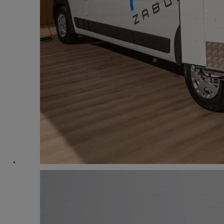
Od
105 300 zł
Corolla Hatchback
HYBRID