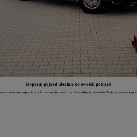
Dopasuj pojazd idealnie do swoich potrzeb
g rozwiązań wspierających twój biznes! Wybierz nadwozie, które najlepiej odpowiada Twoim potrzebom i spra