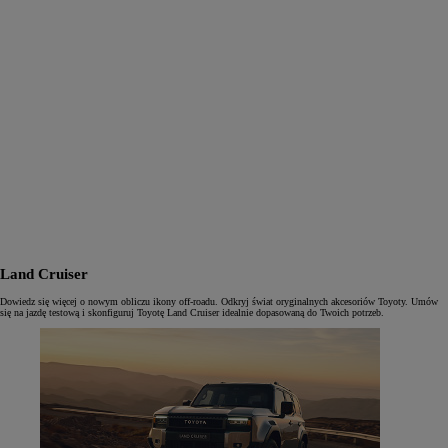
Land Cruiser
Dowiedz się więcej o nowym obliczu ikony off-roadu. Odkryj świat oryginalnych akcesoriów Toyoty. Umów
się na jazdę testową i skonfiguruj Toyotę Land Cruiser idealnie dopasowaną do Twoich potrzeb.