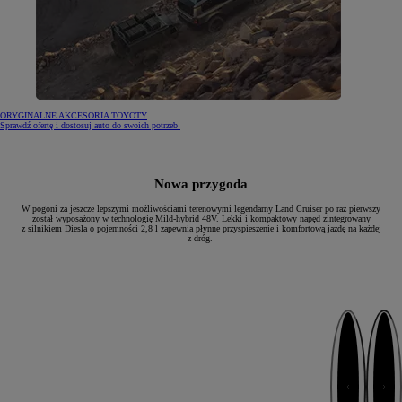
ORYGINALNE AKCESORIA TOYOTY
Sprawdź ofertę i dostosuj auto do swoich potrzeb
Nowa przygoda
W pogoni za jeszcze lepszymi możliwościami terenowymi legendarny Land Cruiser po raz pierwszy
został wyposażony w technologię Mild-hybrid 48V. Lekki i kompaktowy napęd zintegrowany
z silnikiem Diesla o pojemności 2,8 l zapewnia płynne przyspieszenie i komfortową jazdę na każdej
z dróg.
Następny
Poprzedni