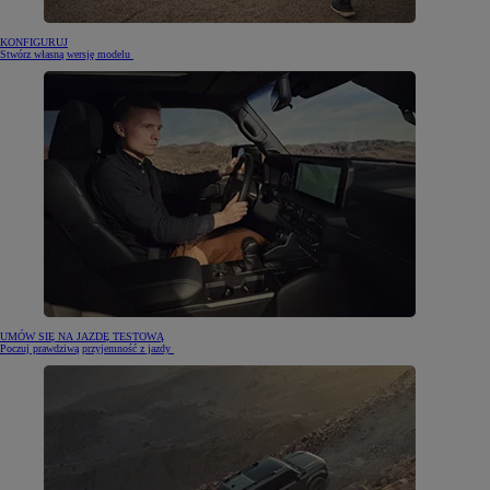
KONFIGURUJ
Stwórz własną wersję modelu
UMÓW SIĘ NA JAZDĘ TESTOWĄ
Poczuj prawdziwą przyjemność z jazdy