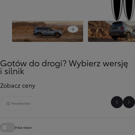
Open card
Stworzony do jazdy
Odkrywaj nieznane
Gotów do drogi? Wybierz wersję
i silnik
Zobacz ceny
Wszystkie filtry
Poprzed
Na
Pokaż różnice