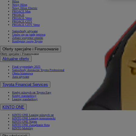
Hilux
Nowy Hilux
Nowy Hilux Electric
PROACE Max
PROACE
PROACE Verso
PROACE CITY
PROACE CITY Verso
Samochody używane
Umów się na jazdę testową
Zobacz wszystkie cenniki
Konfiguruj swoją Toyotę
Oferty specjalne i Finansowanie
Oferty specjalne i Finansowanie
Aktualne oferty
Finał wyprzedaży 2025
Samochody dostawcze Toyota Professional
Oferta biznesowa
Auta używane
Toyota Financial Services
Kredyt niższych rat Toyota Easy
Kredyt standardowy
Leasing standardowy
KINTO ONE
KINTO ONE Leasing niższych rat
KINTO ONE Leasing konsumencki
KINTO ONE Najem
KINTO ONE Zarządzanie flotą
KINTO Mobility