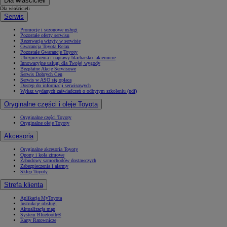
Dla właścicieli
Dla właścicieli
Serwis
Promocje i sezonowe usługi
Pozostałe oferty serwisu
Rezerwacja wizyty w serwisie
Gwarancja Toyota Relax
Pozostałe Gwarancje Toyoty
Ubezpieczenia i naprawy blacharsko-lakiernicze
Innowacyjne usługi dla Twojej wygody
Bezpłatne Akcje Serwisowe
Serwis Dobrych Cen
Serwis w ASO się opłaca
Dostęp do informacji serwisowych
Wykaz wydanych zaświadczeń o odbytym szkoleniu (pdf)
Oryginalne części i oleje Toyota
Oryginalne części Toyoty
Oryginalne oleje Toyoty
Akcesoria
Oryginalne akcesoria Toyoty
Opony i koła zimowe
Zabudowy samochodów dostawczych
Zabezpieczenia i alarmy
Sklep Toyoty
Strefa klienta
Aplikacja MyToyota
Instrukcje obsługi
Aktualizacja map
System Bluetooth®
Karty Ratownicze