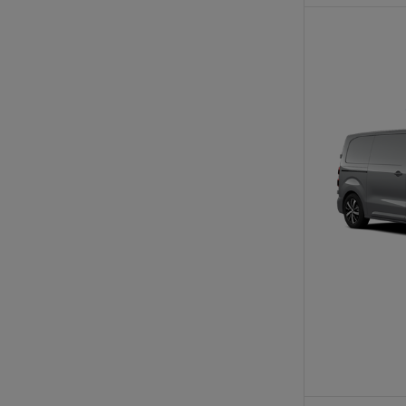
Od
105 300 zł
Corolla Hatchback
HYBRID