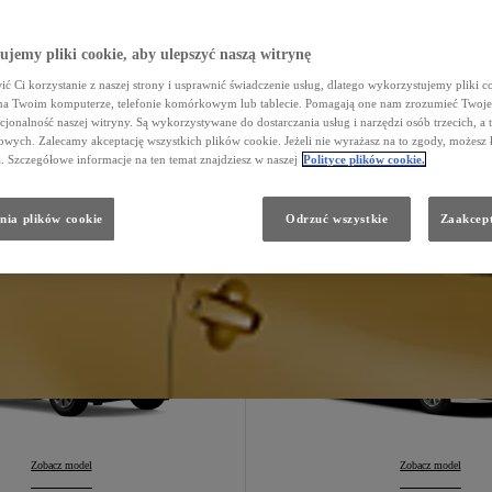
jemy pliki cookie, aby ulepszyć naszą witrynę
Aygo X
Konfiguruj
:
Yaris
Konfiguruj
:
ć Ci korzystanie z naszej strony i usprawnić świadczenie usług, dlatego wykorzystujemy pliki co
na Twoim komputerze, telefonie komórkowym lub tablecie. Pomagają one nam zrozumieć Twoje 
cjonalność naszej witryny. Są wykorzystywane do dostarczania usług i narzędzi osób trzecich, a 
wych. Zalecamy akceptację wszystkich plików cookie. Jeżeli nie wyrażasz na to zgody, możesz 
a. Szczegółowe informacje na ten temat znajdziesz w naszej
Polityce plików cookie.
Yaris Cross
Corolla Hatch
nia plików cookie
Odrzuć wszystkie
Zaakcept
110 900 zł
127 900 zł
Hybrid
Hybrid
Yaris Cross
Zobacz model
:
Corolla Hatchback
Zobacz model
: