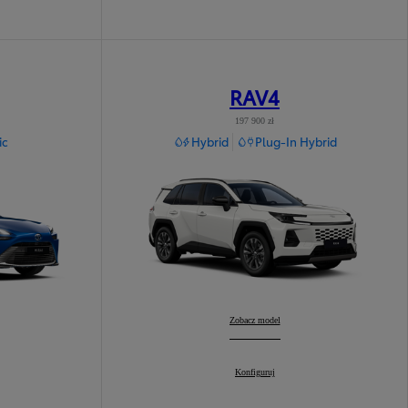
RAV4
197 900 zł
ic
Hybrid
Plug-In Hybrid
RAV4
Zobacz model
:
RAV4
Konfiguruj
: