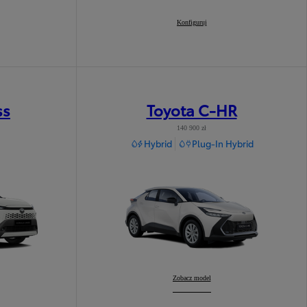
Corolla Sedan
Konfiguruj
:
ss
Toyota C-HR
140 900 zł
Hybrid
Plug-In Hybrid
Toyota C-HR
Zobacz model
: