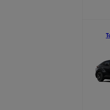
T
Od
81 900 zł
Yaris Cross
HYBRID