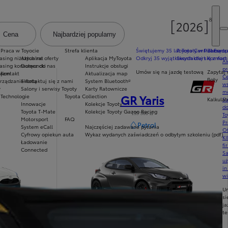
Cena
Najbardziej popularny
Dodaj filtr
Praca w Toyocie
Strefa klienta
Świętujemy 35 lat Toyoty w Polsce
Toyota Central Europ
Zarządza
sing niższych rat
Aktualne oferty
Aplikacja MyToyota
Odkryj 35 wyjątkowych ofert
Skontaktuj się z nam
Komfort 
Ak
asing konsumencki
Dołącz do nas
Instrukcje obsługi
pr
Umów się na jazdę testową
Zapytaj 
ajem
Kontakt
Aktualizacja map
Ce
floty
ządzanie flotą
Skontaktuj się z nami
System Bluetooth®
ws
y
Salony i serwisy Toyoty
Karty Ratownicze
mo
GR Yaris
Technologie
Toyota Collection
Kalkulat
S
Innowacje
Kolekcje Toyoty
do
Toyota T-Mate
Kolekcje Toyoty Gazoo Racing
199 900 zł
To
Motorsport
FAQ
Pr
Petrol
System eCall
Najczęściej zadawane pytania
Of
Cyfrowy opiekun auta
Wykaz wydanych zaświadczeń o odbytym szkoleniu (pdf)
KI
Ładowanie
fi
Connected
S
u
in
w
U
si
ja
te
GR Yaris
Zobacz model
: