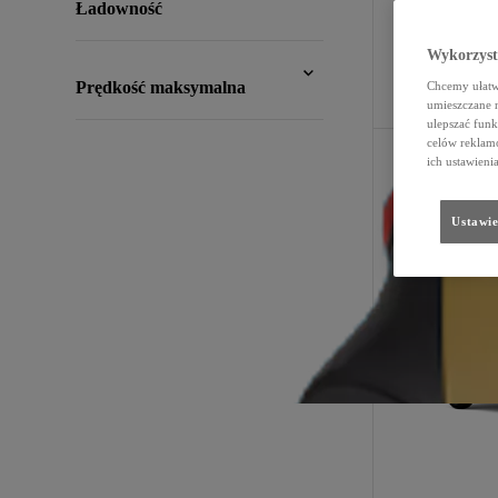
Ładowność
Wykorzystu
Filtry
:
Prędkość maksymalna
Chcemy ułatwi
umieszczane 
ulepszać funk
celów reklamo
ich ustawieni
Ustawie