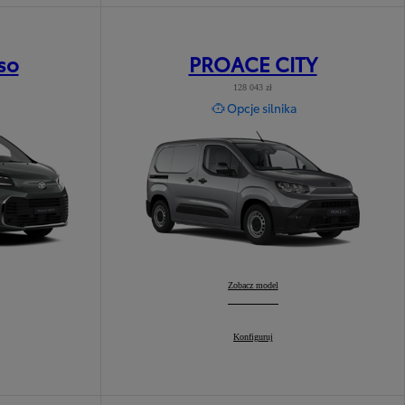
so
PROACE CITY
128 043 zł
Opcje silnika
PROACE CITY
Zobacz model
:
PROACE CITY
Konfiguruj
: