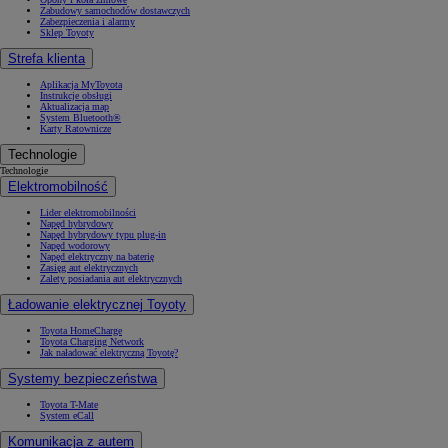
Zabudowy samochodów dostawczych
Zabezpieczenia i alarmy
Sklep Toyoty
Strefa klienta
Aplikacja MyToyota
Instrukcje obsługi
Aktualizacja map
System Bluetooth®
Karty Ratownicze
Technologie
Technologie
Elektromobilność
Lider elektromobilności
Napęd hybrydowy
Napęd hybrydowy typu plug-in
Napęd wodorowy
Napęd elektryczny na baterię
Zasięg aut elektrycznych
Zalety posiadania aut elektrycznych
Ładowanie elektrycznej Toyoty
Toyota HomeCharge
Toyota Charging Network
Jak naładować elektryczną Toyotę?
Systemy bezpieczeństwa
Toyota T-Mate
System eCall
Komunikacja z autem