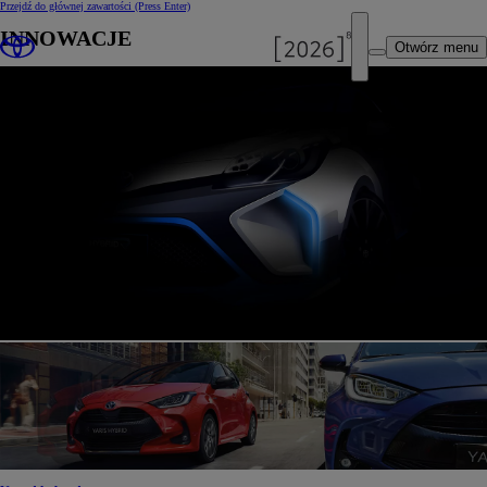
Przejdź do głównej zawartości
(Press Enter)
INNOWACJE
Otwórz menu