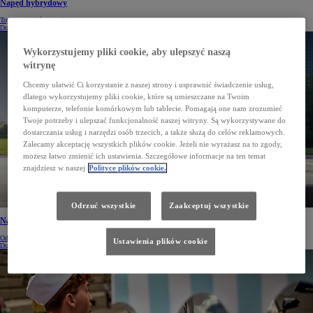
Napęd hybrydowy
Toyota – wybór naturalny
Dowiedz się więcej
Wykorzystujemy pliki cookie, aby ulepszyć naszą
witrynę
Chcemy ułatwić Ci korzystanie z naszej strony i usprawnić świadczenie usług,
dlatego wykorzystujemy pliki cookie, które są umieszczane na Twoim
komputerze, telefonie komórkowym lub tablecie. Pomagają one nam zrozumieć
Twoje potrzeby i ulepszać funkcjonalność naszej witryny. Są wykorzystywane do
dostarczania usług i narzędzi osób trzecich, a także służą do celów reklamowych.
Zalecamy akceptację wszystkich plików cookie. Jeżeli nie wyrażasz na to zgody,
możesz łatwo zmienić ich ustawienia. Szczegółowe informacje na ten temat
znajdziesz w naszej
Polityce plików cookie.
Odrzuć wszystkie
Zaakceptuj wszystkie
Napęd wodorowy
Odkryj Toyotę Mirai 2. generacji
Ustawienia plików cookie
Dowiedz się więcej