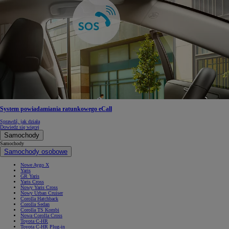
System powiadamiania ratunkowego eCall
Sprawdź, jak działa
Dowiedz się więcej
Samochody
Samochody
Samochody osobowe
Nowe Aygo X
Yaris
GR Yaris
Yaris Cross
Nowy Yaris Cross
Nowy Urban Cruiser
Corolla Hatchback
Corolla Sedan
Corolla TS Kombi
Nowa Corolla Cross
Toyota C-HR
Toyota C-HR Plug-in