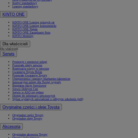
Kredyt standardowy
Leasing standardowy
KINTO ONE
KINTO ONE Leasing niższych rat
KINTO ONE Leasing konsumencki
KINTO ONE Najem
KINTO ONE Zarządzanie flotą
KINTO Mobility
Dla właścicieli
Dla właścicieli
Serwis
Promocje i sezonowe usługi
Pozostałe oferty serwisu
Rezerwacja wizyty w serwisie
Gwarancja Toyota Relax
Pozostałe Gwarancje Toyoty
Ubezpieczenia i naprawy blacharsko-lakiernicze
Innowacyjne usługi dla Twojej wygody
Bezpłatne Akcje Serwisowe
Serwis Dobrych Cen
Serwis w ASO się opłaca
Dostęp do informacji serwisowych
Wykaz wydanych zaświadczeń o odbytym szkoleniu (pdf)
Oryginalne części i oleje Toyota
Oryginalne części Toyoty
Oryginalne oleje Toyoty
Akcesoria
Oryginalne akcesoria Toyoty
Opony i koła zimowe