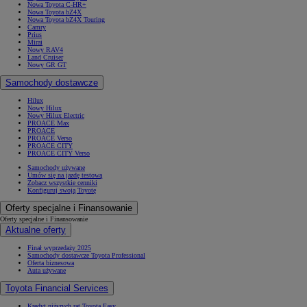
Nowa Toyota C-HR+
Nowa Toyota bZ4X
Nowa Toyota bZ4X Touring
Camry
Prius
Mirai
Nowy RAV4
Land Cruiser
Nowy GR GT
Samochody dostawcze
Hilux
Nowy Hilux
Nowy Hilux Electric
PROACE Max
PROACE
PROACE Verso
PROACE CITY
PROACE CITY Verso
Samochody używane
Umów się na jazdę testową
Zobacz wszystkie cenniki
Konfiguruj swoją Toyotę
Oferty specjalne i Finansowanie
Oferty specjalne i Finansowanie
Aktualne oferty
Finał wyprzedaży 2025
Samochody dostawcze Toyota Professional
Oferta biznesowa
Auta używane
Toyota Financial Services
Kredyt niższych rat Toyota Easy