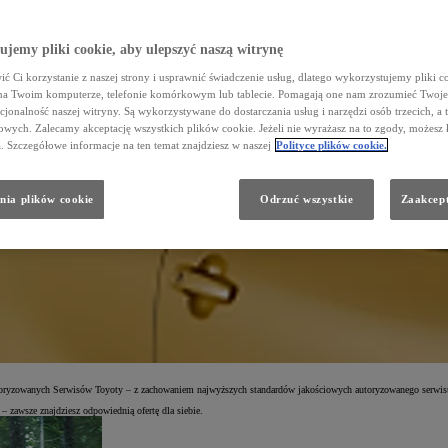
jemy pliki cookie, aby ulepszyć naszą witrynę
ć Ci korzystanie z naszej strony i usprawnić świadczenie usług, dlatego wykorzystujemy pliki co
na Twoim komputerze, telefonie komórkowym lub tablecie. Pomagają one nam zrozumieć Twoje 
cjonalność naszej witryny. Są wykorzystywane do dostarczania usług i narzędzi osób trzecich, a 
wych. Zalecamy akceptację wszystkich plików cookie. Jeżeli nie wyrażasz na to zgody, możesz 
a. Szczegółowe informacje na ten temat znajdziesz w naszej
Polityce plików cookie.
lsce. Zapewniają one optymalny poziom ochrony zarówno użytkowników, jak i samochodów marki Toyota.
nia plików cookie
Odrzuć wszystkie
Zaakcept
utoryzowanych Serwisów Toyoty – z zachowaniem najwyższych standardów jakościowych autoryzowanego serwis
 zawsze znajdziesz odpowiednią ofertę dla siebie.