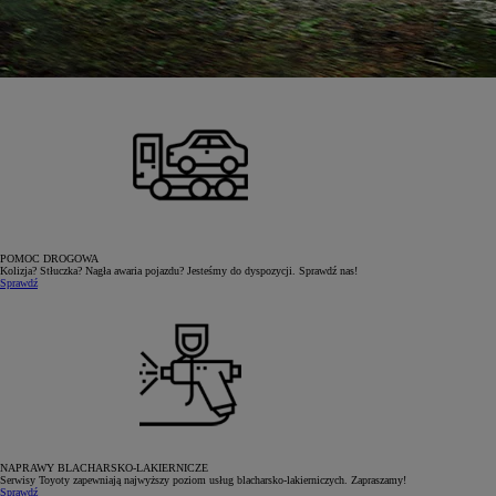
POMOC DROGOWA
Kolizja? Stłuczka? Nagła awaria pojazdu? Jesteśmy do dyspozycji. Sprawdź nas!
Sprawdź
Od
81 900 zł
Yaris Cross
HYBRID
NAPRAWY BLACHARSKO-LAKIERNICZE
Serwisy Toyoty zapewniają najwyższy poziom usług blacharsko-lakierniczych. Zapraszamy!
Sprawdź