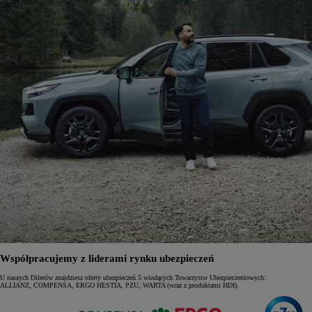
Od
105 300 zł
Corolla Hatchback
HYBRID
Współpracujemy z liderami rynku ubezpieczeń
U naszych Dilerów znajdziesz oferty ubezpieczeń 5 wiodących Towarzystw Ubezpieczeniowych:
ALLIANZ, COMPENSA, ERGO HESTIA, PZU, WARTA (wraz z produktami HDI).