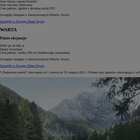
Auto Opony
wariant Komfort
Auto Asystent Zdrowotny
Cena pakietu:
zgodna z aktualną taryfą PZU
Szczegóły dostępne u Autoryzowanych Dilerów Toyoty.
Szczegóły u Twojego Dilera Toyoty
WARTA
Pakiet obejmuje:
NNW
do 30 000 zł
Opony Assistance
Cena pakietu:
zniżka 10% od dodatkowego rozszerzenia
Szczegóły dostępne u Autoryzowanych Dilerów Toyoty.
Szczegóły u Twojego Dilera Toyoty
*„Bezpieczna podróż” obowiązuje od 1 czerwca do 31 sierpnia 2025 r. Podane ceny pakietów obowiązują w 