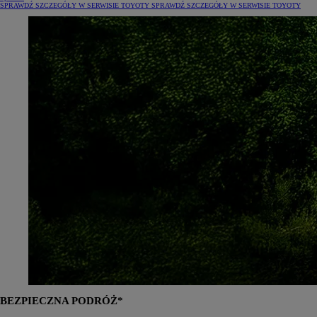
SPRAWDŹ SZCZEGÓŁY W SERWISIE TOYOTY
SPRAWDŹ SZCZEGÓŁY W SERWISIE TOYOTY
BEZPIECZNA PODRÓŻ*