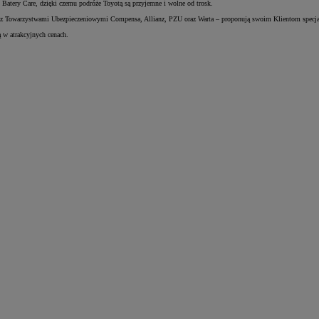
Batery Care, dzięki czemu podróże Toyotą są przyjemne i wolne od trosk.
z Towarzystwami Ubezpieczeniowymi Compensa, Allianz, PZU oraz Warta – proponują swoim Klientom specjaln
 w atrakcyjnych cenach.