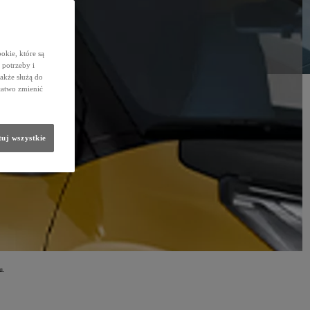
okie, które są
potrzeby i
także służą do
łatwo zmienić
uj wszystkie
u.