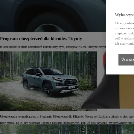
Wykorzystu
Chcemy ułatwi
umieszczane 
ulepszać funk
Program ubezpieczeń dla klientów Toyoty
celów reklamo
ich ustawieni
to kompleksowa oferta ubezpieczeń komunikacyjnych, dostępna w sieci Autoryzowanych Dilerów Toyoty w Po
Ustawie
Ubezpieczenia komunikacyjne w Programie Ubezpieczeń dla Klientów Toyoty to likwidacja szkody w sieci A
Bez względu na to, czy posiadasz Toyotę z napędem hybrydowym, kupiłeś auto używane, czy prowadzisz firmę –