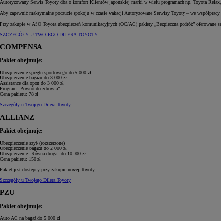
Autoryzowany Serwis Toyoty dba o komfort Klientów japońskiej marki w wielu programach np. Toyota Relax, 
Aby zapewnić maksymalne poczucie spokoju w czasie wakacji Autoryzowane Serwisy Toyoty – we współpracy 
Przy zakupie w ASO Toyota ubezpieczeń komunikacyjnych (OC/AC) pakiety „Bezpieczna podróż” oferowane są
SZCZEGÓŁY U TWOJEGO DILERA TOYOTY
COMPENSA
Pakiet obejmuje:
Ubezpieczenie sprzętu sportowego
do 5 000 zł
Ubezpieczenie bagażu
do 3 000 zł
Assistance dla opon
do 3 000 zł
Program „Powrót do zdrowia”
Cena pakietu:
78 zł
Szczegóły u Twojego Dilera Toyoty
ALLIANZ
Pakiet obejmuje:
Ubezpieczenie szyb (rozszerzone)
Ubezpieczenie bagażu
do 2 000 zł
Ubezpieczenie „Równa droga”
do 10 000 zł
Cena pakietu:
150 zł
Pakiet jest dostępny przy zakupie nowej Toyoty.
Szczegóły u Twojego Dilera Toyoty
PZU
Pakiet obejmuje:
Auto AC na bagaż
do 5 000 zł