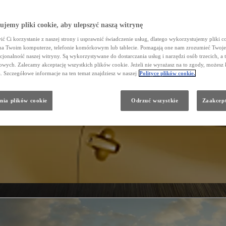
jemy pliki cookie, aby ulepszyć naszą witrynę
ć Ci korzystanie z naszej strony i usprawnić świadczenie usług, dlatego wykorzystujemy pliki co
na Twoim komputerze, telefonie komórkowym lub tablecie. Pomagają one nam zrozumieć Twoje 
cjonalność naszej witryny. Są wykorzystywane do dostarczania usług i narzędzi osób trzecich, a 
wych. Zalecamy akceptację wszystkich plików cookie. Jeżeli nie wyrażasz na to zgody, możesz 
a. Szczegółowe informacje na ten temat znajdziesz w naszej
Polityce plików cookie.
nia plików cookie
Odrzuć wszystkie
Zaakcept