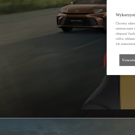
Wykorzystu
Chcemy ułatwi
umieszczane 
ulepszać funk
celów reklamo
ich ustawieni
Ustawie