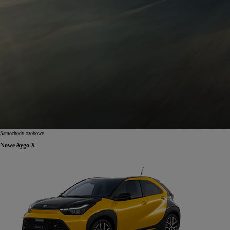
Samochody osobowe
Nowe Aygo X
Od
81 900 zł
Yaris Cross
HYBRID