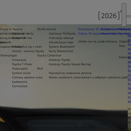
Praca w Toyocie
Strefa klienta
Świętujemy 35 lat Toyoty w Polsce
Toyota Central Europ
Zarządza
sing niższych rat
Aktualne oferty
Aplikacja MyToyota
Odkryj 35 wyjątkowych ofert
Skontaktuj się z nam
Komfort 
Ak
asing konsumencki
Dołącz do nas
Instrukcje obsługi
pr
Umów się na jazdę testową
Zapytaj 
ajem
Kontakt
Aktualizacja map
Ce
floty
ządzanie flotą
Skontaktuj się z nami
System Bluetooth®
ws
y
Salony i serwisy Toyoty
Karty Ratownicze
mo
Technologie
Toyota Collection
Kalkulat
S
Innowacje
Kolekcje Toyoty
do
Toyota T-Mate
Kolekcje Toyoty Gazoo Racing
To
Motorsport
FAQ
Pr
System eCall
Najczęściej zadawane pytania
Of
Cyfrowy opiekun auta
Wykaz wydanych zaświadczeń o odbytym szkoleniu (pdf)
KI
Ładowanie
fi
Connected
S
u
in
w
U
si
ja
te