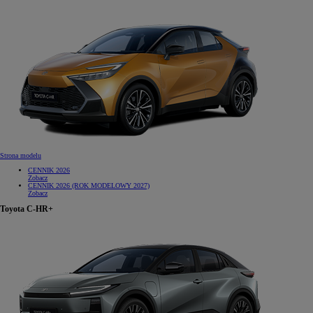
Od
105 300 zł
Corolla Hatchback
HYBRID
Strona modelu
CENNIK 2026
Zobacz
CENNIK 2026 (ROK MODELOWY 2027)
Zobacz
Toyota C-HR+