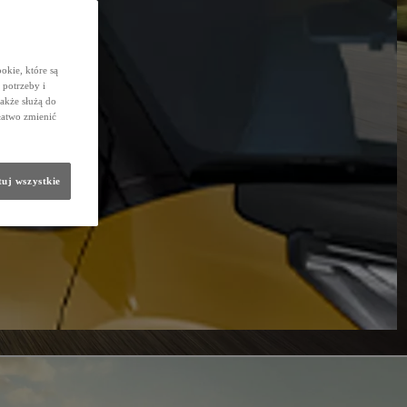
okie, które są
potrzeby i
także służą do
łatwo zmienić
uj wszystkie