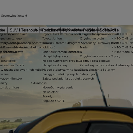
a Sosnowiec
Kontakt
kt
Kluby dla dzieci i młodzieży
Ekobonus dla hybryd Toyoty
Oryginalne części i oleje Toyoty
KINTO ONE
zne
SUV i Terenowe
Rodzinne
Hybrydowe Plug-in
Dostawcze
ty w serwisie
ny pracy w działach
Toyota Kids
Oferta dla osób z niepełnosprawnościami
Oryginalne części
KINTO ONE Lea
sy
 mechanicznego
y
Toyota Juniors
Oryginalne oleje
KINTO ONE Le
a dla aut po gwarancji podstawowej
ka prywatności
Konkurs Dream Car
Program Sprzedaży Hurtowej Trade
KINTO ONE N
blacharsko-lakierniczego
 w Toyota Sosnowiec
Elektromobilność
Trade
KINTO ONE Zar
ugi sezonowe
yka środowiskowa
Lider elektromobilności
Akcesoria
KINTO Mobilit
ty
Napęd hybrydowy
Oryginalne akcesoria Toyoty
e serwisowe
Napęd hybrydowy typu plug-in
Opony i koła zimowe
 serwisowa Takata
Napęd wodorowy
Zabudowy samochodów dostawczych
 przypadku awarii lub kolizji
Napęd elektryczny na baterię
Zabezpieczenia i alarmy
niczne
Zasięg aut elektrycznych
Sklep Toyoty
wygody Klientów
Zalety posiadania aut elektrycznych
rniczy
Aktualności
ko-lakiernicze
Nowości i wydarzenia
Newsletter
Porady
Regulacje CAFE