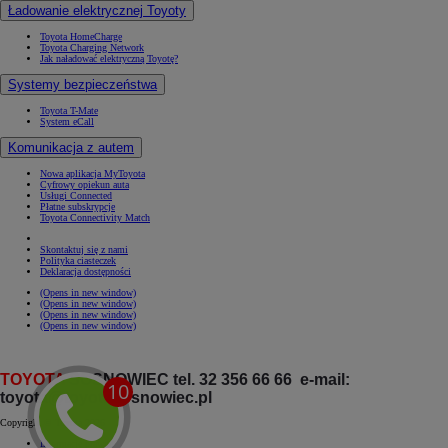
Ładowanie elektrycznej Toyoty
Toyota HomeCharge
Toyota Charging Network
Jak naładować elektryczną Toyotę?
Systemy bezpieczeństwa
Toyota T-Mate
System eCall
Komunikacja z autem
Nowa aplikacja MyToyota
Cyfrowy opiekun auta
Usługi Connected
Płatne subskrypcje
Toyota Connectivity Match
Skontaktuj się z nami
Polityka ciasteczek
Deklaracja dostępności
(Opens in new window)
(Opens in new window)
(Opens in new window)
(Opens in new window)
TOYOTA
SOSNOWIEC tel. 32 356 66 66 e-mail:
toyota@toyotasosnowiec.pl
Copyright © Toyota 2026
Informacje prawne