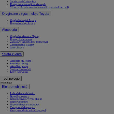
Serwis w ASO się opłaca
Dostęp do informacji serwisowych
Wykaz wydanych zaświadczeń o odbytym szkoleniu (pdf)
Oryginalne części i oleje Toyota
Oryginalne części Toyoty
Oryginalne oleje Toyoty
Akcesoria
Oryginalne akcesoria Toyoty
Opony i koła zimowe
Zabudowy samochodów dostawczych
Zabezpieczenia i alarmy
Sklep Toyoty
Strefa klienta
Aplikacja MyToyota
Instrukcje obsługi
Aktualizacja map
System Bluetooth®
Karty Ratownicze
Technologie
Technologie
Elektromobilność
Lider elektromobilności
Napęd hybrydowy
Napęd hybrydowy typu plug-in
Napęd wodorowy
Napęd elektryczny na baterię
Zasięg aut elektrycznych
Zalety posiadania aut elektrycznych