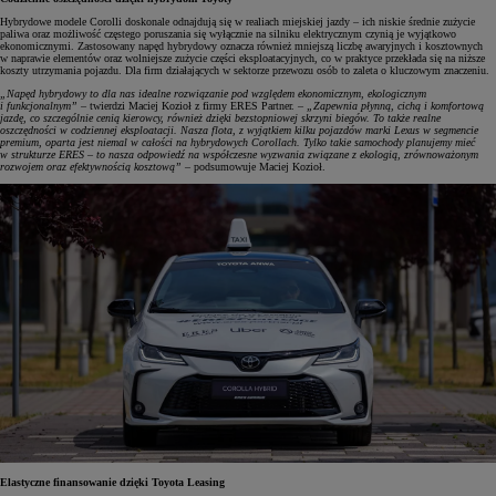
Hybrydowe modele Corolli doskonale odnajdują się w realiach miejskiej jazdy – ich niskie średnie zużycie
paliwa oraz możliwość częstego poruszania się wyłącznie na silniku elektrycznym czynią je wyjątkowo
ekonomicznymi. Zastosowany napęd hybrydowy oznacza również mniejszą liczbę awaryjnych i kosztownych
w naprawie elementów oraz wolniejsze zużycie części eksploatacyjnych, co w praktyce przekłada się na niższe
koszty utrzymania pojazdu. Dla firm działających w sektorze przewozu osób to zaleta o kluczowym znaczeniu.
„Napęd hybrydowy to dla nas idealne rozwiązanie pod względem ekonomicznym, ekologicznym
i funkcjonalnym”
– twierdzi Maciej Kozioł z firmy ERES Partner. –
„Zapewnia płynną, cichą i komfortową
jazdę, co szczególnie cenią kierowcy, również dzięki bezstopniowej skrzyni biegów. To także realne
oszczędności w codziennej eksploatacji. Nasza flota, z wyjątkiem kilku pojazdów marki Lexus w segmencie
premium, oparta jest niemal w całości na hybrydowych Corollach. Tylko takie samochody planujemy mieć
w strukturze ERES – to nasza odpowiedź na współczesne wyzwania związane z ekologią, zrównoważonym
rozwojem oraz efektywnością kosztową”
– podsumowuje Maciej Kozioł.
Elastyczne finansowanie dzięki Toyota Leasing