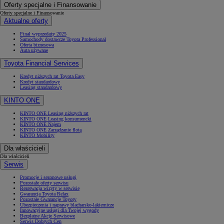
Oferty specjalne i Finansowanie
Oferty specjalne i Finansowanie
Aktualne oferty
Finał wyprzedaży 2025
Samochody dostawcze Toyota Professional
Oferta biznesowa
Auta używane
Toyota Financial Services
Kredyt niższych rat Toyota Easy
Kredyt standardowy
Leasing standardowy
KINTO ONE
KINTO ONE Leasing niższych rat
KINTO ONE Leasing konsumencki
KINTO ONE Najem
KINTO ONE Zarządzanie flotą
KINTO Mobility
Dla właścicieli
Dla właścicieli
Serwis
Promocje i sezonowe usługi
Pozostałe oferty serwisu
Rezerwacja wizyty w serwisie
Gwarancja Toyota Relax
Pozostałe Gwarancje Toyoty
Ubezpieczenia i naprawy blacharsko-lakiernicze
Innowacyjne usługi dla Twojej wygody
Bezpłatne Akcje Serwisowe
Serwis Dobrych Cen