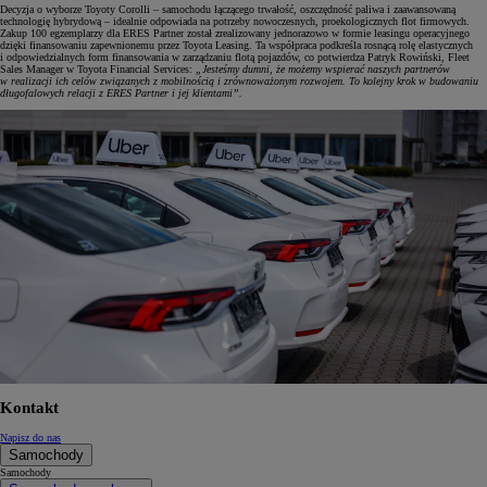
Decyzja o wyborze Toyoty Corolli – samochodu łączącego trwałość, oszczędność paliwa i zaawansowaną
technologię hybrydową – idealnie odpowiada na potrzeby nowoczesnych, proekologicznych flot firmowych.
Zakup 100 egzemplarzy dla ERES Partner został zrealizowany jednorazowo w formie leasingu operacyjnego
dzięki finansowaniu zapewnionemu przez Toyota Leasing. Ta współpraca podkreśla rosnącą rolę elastycznych
i odpowiedzialnych form finansowania w zarządzaniu flotą pojazdów, co potwierdza Patryk Rowiński, Fleet
Sales Manager w Toyota Financial Services:
„Jesteśmy dumni, że możemy wspierać naszych partnerów
w realizacji ich celów związanych z mobilnością i zrównoważonym rozwojem. To kolejny krok w budowaniu
długofalowych relacji z ERES Partner i jej klientami”.
Kontakt
Napisz do nas
Samochody
Samochody