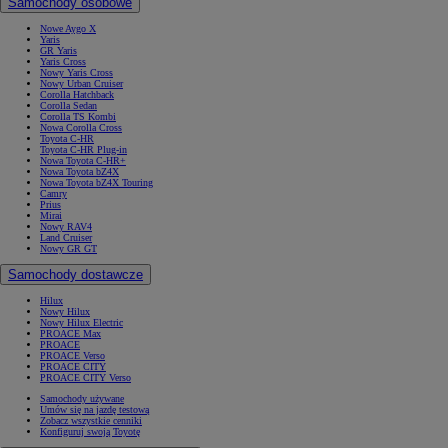
Samochody osobowe
Nowe Aygo X
Yaris
GR Yaris
Yaris Cross
Nowy Yaris Cross
Nowy Urban Cruiser
Corolla Hatchback
Corolla Sedan
Corolla TS Kombi
Nowa Corolla Cross
Toyota C-HR
Toyota C-HR Plug-in
Nowa Toyota C-HR+
Nowa Toyota bZ4X
Nowa Toyota bZ4X Touring
Camry
Prius
Mirai
Nowy RAV4
Land Cruiser
Nowy GR GT
Samochody dostawcze
Hilux
Nowy Hilux
Nowy Hilux Electric
PROACE Max
PROACE
PROACE Verso
PROACE CITY
PROACE CITY Verso
Samochody używane
Umów się na jazdę testową
Zobacz wszystkie cenniki
Konfiguruj swoją Toyotę