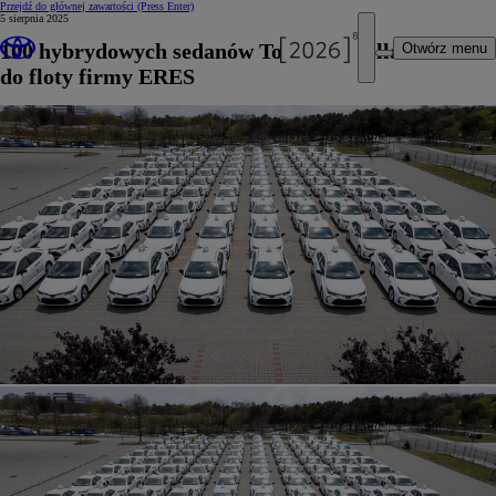
Przejdź do głównej zawartości
(Press Enter)
5 sierpnia 2025
100 hybrydowych sedanów Toyota Corolla trafiło
Otwórz menu
do floty firmy ERES