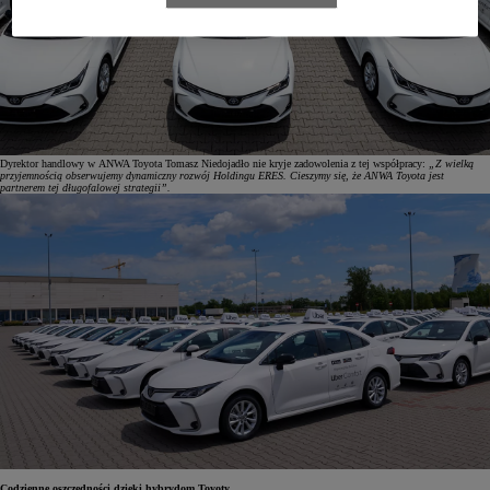
Dyrektor handlowy w ANWA Toyota Tomasz Niedojadło nie kryje zadowolenia z tej współpracy:
„Z wielką
przyjemnością obserwujemy dynamiczny rozwój Holdingu ERES. Cieszymy się, że ANWA Toyota jest
partnerem tej długofalowej strategii”.
Codzienne oszczędności dzięki hybrydom Toyoty