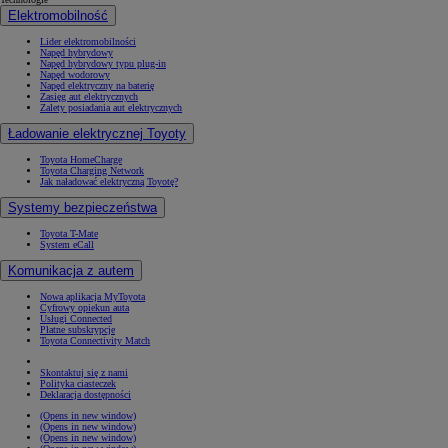
Elektromobilność
Lider elektromobilności
Napęd hybrydowy
Napęd hybrydowy typu plug-in
Napęd wodorowy
Napęd elektryczny na baterię
Zasięg aut elektrycznych
Zalety posiadania aut elektrycznych
Ładowanie elektrycznej Toyoty
Toyota HomeCharge
Toyota Charging Network
Jak naładować elektryczną Toyotę?
Systemy bezpieczeństwa
Toyota T-Mate
System eCall
Komunikacja z autem
Nowa aplikacja MyToyota
Cyfrowy opiekun auta
Usługi Connected
Płatne subskrypcje
Toyota Connectivity Match
Skontaktuj się z nami
Polityka ciasteczek
Deklaracja dostępności
(Opens in new window)
(Opens in new window)
(Opens in new window)