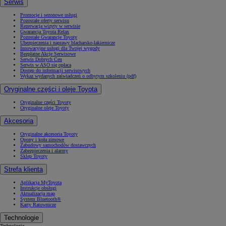
Serwis
Promocje i sezonowe usługi
Pozostałe oferty serwisu
Rezerwacja wizyty w serwisie
Gwarancja Toyota Relax
Pozostałe Gwarancje Toyoty
Ubezpieczenia i naprawy blacharsko-lakiernicze
Innowacyjne usługi dla Twojej wygody
Bezpłatne Akcje Serwisowe
Serwis Dobrych Cen
Serwis w ASO się opłaca
Dostęp do informacji serwisowych
Wykaz wydanych zaświadczeń o odbytym szkoleniu (pdf)
Oryginalne części i oleje Toyota
Oryginalne części Toyoty
Oryginalne oleje Toyoty
Akcesoria
Oryginalne akcesoria Toyoty
Opony i koła zimowe
Zabudowy samochodów dostawczych
Zabezpieczenia i alarmy
Sklep Toyoty
Strefa klienta
Aplikacja MyToyota
Instrukcje obsługi
Aktualizacja map
System Bluetooth®
Karty Ratownicze
Technologie
Technologie