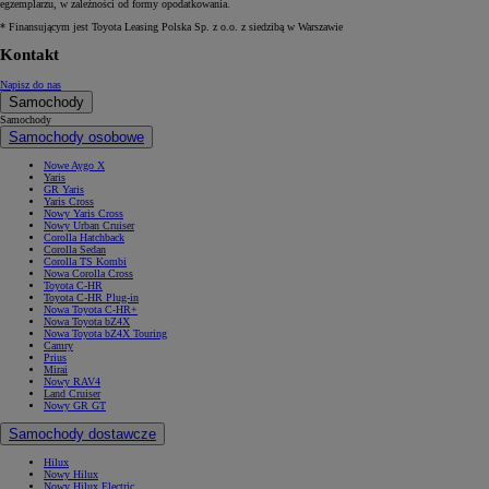
egzemplarzu, w zależności od formy opodatkowania.
* Finansującym jest Toyota Leasing Polska Sp. z o.o. z siedzibą w Warszawie
Kontakt
Napisz do nas
Samochody
Samochody
Samochody osobowe
Nowe Aygo X
Yaris
GR Yaris
Yaris Cross
Nowy Yaris Cross
Nowy Urban Cruiser
Corolla Hatchback
Corolla Sedan
Corolla TS Kombi
Nowa Corolla Cross
Toyota C-HR
Toyota C-HR Plug-in
Nowa Toyota C-HR+
Nowa Toyota bZ4X
Nowa Toyota bZ4X Touring
Camry
Prius
Mirai
Nowy RAV4
Land Cruiser
Nowy GR GT
Samochody dostawcze
Hilux
Nowy Hilux
Nowy Hilux Electric