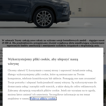
W salonach Toyoty czekają nowe rabaty na wybrane wersje bestsellerowych modeli – sięgające nawet
29 000 zł. Dla przedsiębiorców przygotowano również wyjątkową ofertę umożliwiającą wykorzystanie
tegorocznych limitów amortyzacji i zmniejszenie wydatków związanych z eksploatacją auta.
Oferta Toyoty na jesień to korzystne warunki zakupu i finansowania dla klientów prywatnych oraz firm.
Zwiększone rabaty obejmują wybrane modele miejskie, najpopularniejszą w Polsce Corollę, a także crossovery
i SUV-y. Dodatkowo dostępny jest promocyjny leasing z niską sumą opłat (103,9%), a przedsiębiorcy, którzy
do końca roku zdecydują się wzbogacić flotę o hybrydy, mogą skorzystać z nadal obowiązujących
Wykorzystujemy pliki cookie, aby ulepszyć naszą
preferencyjnych zasad rozliczania kosztów eksploatacji.
witrynę
Chcemy ułatwić Ci korzystanie z naszej strony i usprawnić świadczenie usług,
dlatego wykorzystujemy pliki cookie, które są umieszczane na Twoim
komputerze, telefonie komórkowym lub tablecie. Pomagają one nam zrozumieć
Twoje potrzeby i ulepszać funkcjonalność naszej witryny. Są wykorzystywane do
dostarczania usług i narzędzi osób trzecich, a także służą do celów reklamowych.
Zalecamy akceptację wszystkich plików cookie. Jeżeli nie wyrażasz na to zgody,
możesz łatwo zmienić ich ustawienia. Szczegółowe informacje na ten temat
znajdziesz w naszej
Polityce plików cookie.