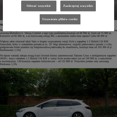
Odrzuć wszystkie
Zaakceptuj wszystkie
Ustawienia plików cookie
Miejskie Toyoty z większymi rabatami
Toyota Aygo X jest teraz tańsza nawet o 8000 zł – szczególnie opłacalny stał się zakup wariantu z automatyczną
skrzynią Multidrive S. Wersja Comfort z tego typu przekładnią kosztuje od 68 900 zł, Style od 75 900 zł,
Executive od 85 900 zł, a za limitowaną wersję JBL z automatem trzeba teraz zapłacić tylko 86 900 zł.
Większy rabat otrzymał także Yaris w bogato wyposażonej wersji Style z napędem 1.5 Hybrid 116 KM.
Samochód, który w standardzie posiada m.in. 16" felgi aluminiowe, czujniki parkowania z przodu i z tyłu,
podgrzewane fotele przednie czy bezprzewodową ładowarkę do smartfonów, kosztuje teraz od 103 300 zł (z
Ekobonusem 1,5%).
Na lepsze warunki zakupu mogą liczyć również klienci zainteresowani Yarisem Cross z inteligentnym napędem
AWD-i. Auta z układem 1.5 Hybrid 116 KM w wersji Style można nabyć już od 130 900 zł, a samochody
z mocniejszym, 130-konnym napędem hybrydowym – od 132 800 zł. Wszystkie podane ceny zawierają
Ekobonus 1,5%.