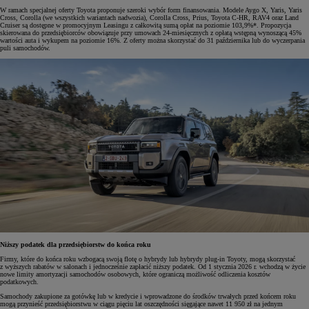
W ramach specjalnej oferty Toyota proponuje szeroki wybór form finansowania. Modele Aygo X, Yaris, Yaris
Cross, Corolla (we wszystkich wariantach nadwozia), Corolla Cross, Prius, Toyota C-HR, RAV4 oraz Land
Cruiser są dostępne w promocyjnym Leasingu z całkowitą sumą opłat na poziomie 103,9%*. Propozycja
skierowana do przedsiębiorców obowiązuje przy umowach 24-miesięcznych z opłatą wstępną wynoszącą 45%
wartości auta i wykupem na poziomie 16%. Z oferty można skorzystać do 31 października lub do wyczerpania
puli samochodów.
Niższy podatek dla przedsiębiorstw do końca roku
Firmy, które do końca roku wzbogacą swoją flotę o hybrydy lub hybrydy plug-in Toyoty, mogą skorzystać
z wyższych rabatów w salonach i jednocześnie zapłacić niższy podatek. Od 1 stycznia 2026 r. wchodzą w życie
nowe limity amortyzacji samochodów osobowych, które ograniczą możliwość odliczenia kosztów
podatkowych.
Samochody zakupione za gotówkę lub w kredycie i wprowadzone do środków trwałych przed końcem roku
mogą przynieść przedsiębiorstwu w ciągu pięciu lat oszczędności sięgające nawet 11 950 zł na jednym