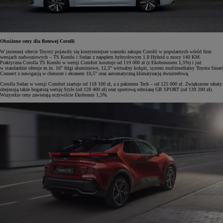
Obniżone ceny dla flotowej Corolli
W jesiennej ofercie Toyoty pojawiły się korzystniejsze warunki zakupu Corolli w popularnych wśród firm
wersjach nadwoziowych – TS Kombi i Sedan z napędem hybrydowym 1.8 Hybrid o mocy 140 KM.
Praktyczna Corolla TS Kombi w wersji Comfort kosztuje od 119 000 zł (z Ekobonusem 1,5%) i już
w standardzie oferuje m.in. 16" felgi aluminiowe, 12,3" wirtualny kokpit, system multimedialny Toyota Smart
Connect z nawigacją w chmurze i ekranem 10,5" oraz automatyczną klimatyzację dwustrefową.
Corolla Sedan w wersji Comfort startuje od 118 100 zł, a z pakietem Tech – od 125 000 zł. Zwiększone rabaty
obejmują także bogatszą wersję Style (od 128 400 zł) oraz sportową odmianę GR SPORT (od 139 200 zł).
Wszystkie ceny zawierają oczywiście Ekobonus 1,5%.