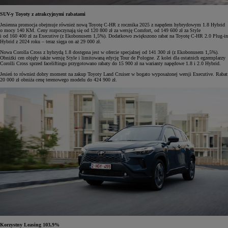
SUV-y Toyoty z atrakcyjnymi rabatami
Jesienna promocja obejmuje również nową Toyotę C-HR z rocznika 2025 z napędem hybrydowym 1.8 Hybrid
o mocy 140 KM. Ceny rozpoczynają się od 120 800 zł za wersję Comfort, od 149 600 zł za Style
i od 160 400 zł za Executive (z Ekobonusem 1,5%). Dodatkowo zwiększono rabat na Toyotę C-HR 2.0 Plug-in
Hybrid z 2024 roku – teraz sięga on aż 29 000 zł.
Nowa Corolla Cross z hybrydą 1.8 dostępna jest w ofercie specjalnej od 141 300 zł (z Ekobonusem 1,5%).
Obniżki cen objęły także wersję Style i limitowaną edycję Tour de Pologne. Z kolei dla ostatnich egzemplarzy
Corolli Cross sprzed faceliftingu przygotowano rabaty do 15 900 zł na warianty napędowe 1.8 i 2.0 Hybrid.
Jesień to również dobry moment na zakup Toyoty Land Cruiser w bogato wyposażonej wersji Executive. Rabat
20 000 zł obniża cenę terenowego modelu do 424 900 zł.
Korzystny Leasing 103,9%