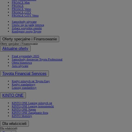
PROACE Max
PROACE
PROACE Verso
PROACE CITY
PROACE CITY Verso
Samochody używane
Umów się na jazdę testową
Zobacz wszystkie cenniki
Konfiguruj swoją Toyotę
Oferty specjalne i Finansowanie
Oferty specjalne i Finansowanie
Aktualne oferty
Finał wyprzedaży 2025
Samochody dostawcze Toyota Professional
Oferta biznesowa
Auta używane
Toyota Financial Services
Kredyt niższych rat Toyota Easy
Kredyt standardowy
Leasing standardowy
KINTO ONE
KINTO ONE Leasing niższych rat
KINTO ONE Leasing konsumencki
KINTO ONE Najem
KINTO ONE Zarządzanie flotą
KINTO Mobility
Dla właścicieli
Dla właścicieli