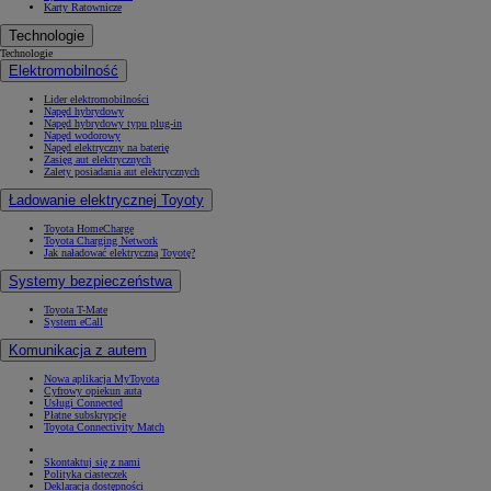
Karty Ratownicze
Technologie
Technologie
Elektromobilność
Lider elektromobilności
Napęd hybrydowy
Napęd hybrydowy typu plug-in
Napęd wodorowy
Napęd elektryczny na baterię
Zasięg aut elektrycznych
Zalety posiadania aut elektrycznych
Ładowanie elektrycznej Toyoty
Toyota HomeCharge
Toyota Charging Network
Jak naładować elektryczną Toyotę?
Systemy bezpieczeństwa
Toyota T-Mate
System eCall
Komunikacja z autem
Nowa aplikacja MyToyota
Cyfrowy opiekun auta
Usługi Connected
Płatne subskrypcje
Toyota Connectivity Match
Skontaktuj się z nami
Polityka ciasteczek
Deklaracja dostępności