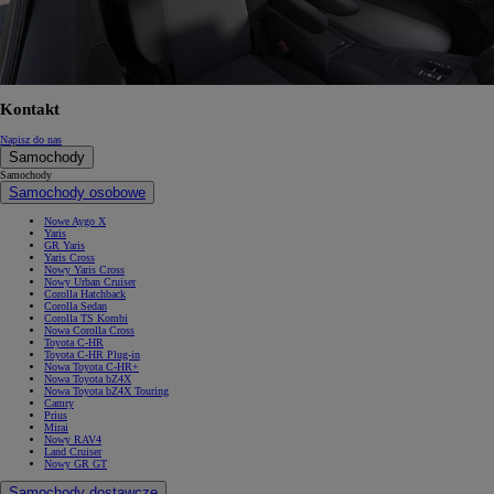
Kontakt
Napisz do nas
Samochody
Samochody
Samochody osobowe
Nowe Aygo X
Yaris
GR Yaris
Yaris Cross
Nowy Yaris Cross
Nowy Urban Cruiser
Corolla Hatchback
Corolla Sedan
Corolla TS Kombi
Nowa Corolla Cross
Toyota C-HR
Toyota C-HR Plug-in
Nowa Toyota C-HR+
Nowa Toyota bZ4X
Nowa Toyota bZ4X Touring
Camry
Prius
Mirai
Nowy RAV4
Land Cruiser
Nowy GR GT
Samochody dostawcze