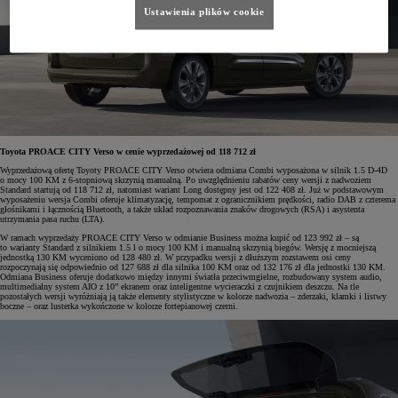
Ustawienia plików cookie
Toyota PROACE CITY Verso w cenie wyprzedażowej od 118 712 zł
Wyprzedażową ofertę Toyoty PROACE CITY Verso otwiera odmiana Combi wyposażona w silnik 1.5 D-4D
o mocy 100 KM z 6-stopniową skrzynią manualną. Po uwzględnieniu rabatów ceny wersji z nadwoziem
Standard startują od 118 712 zł, natomiast wariant Long dostępny jest od 122 408 zł. Już w podstawowym
wyposażeniu wersja Combi oferuje klimatyzację, tempomat z ogranicznikiem prędkości, radio DAB z czterema
głośnikami i łącznością Bluetooth, a także układ rozpoznawania znaków drogowych (RSA) i asystenta
utrzymania pasa ruchu (LTA).
W ramach wyprzedaży PROACE CITY Verso w odmianie Business można kupić od 123 992 zł – są
to warianty Standard z silnikiem 1.5 l o mocy 100 KM i manualną skrzynią biegów. Wersję z mocniejszą
jednostką 130 KM wyceniono od 128 480 zł. W przypadku wersji z dłuższym rozstawem osi ceny
rozpoczynają się odpowiednio od 127 688 zł dla silnika 100 KM oraz od 132 176 zł dla jednostki 130 KM.
Odmiana Business oferuje dodatkowo między innymi światła przeciwmgielne, rozbudowany system audio,
multimedialny system AIO z 10” ekranem oraz inteligentne wycieraczki z czujnikiem deszczu. Na tle
pozostałych wersji wyróżniają ją także elementy stylistyczne w kolorze nadwozia – zderzaki, klamki i listwy
boczne – oraz lusterka wykończone w kolorze fortepianowej czerni.