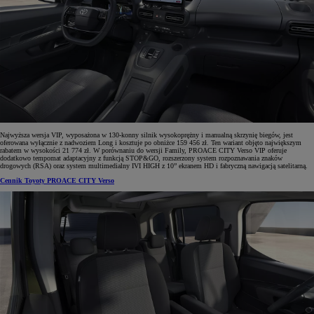
Najwyższa wersja VIP, wyposażona w 130-konny silnik wysokoprężny i manualną skrzynię biegów, jest
oferowana wyłącznie z nadwoziem Long i kosztuje po obniżce 159 456 zł. Ten wariant objęto największym
rabatem w wysokości 21 774 zł. W porównaniu do wersji Family, PROACE CITY Verso VIP oferuje
dodatkowo tempomat adaptacyjny z funkcją STOP&GO, rozszerzony system rozpoznawania znaków
drogowych (RSA) oraz system multimedialny IVI HIGH z 10” ekranem HD i fabryczną nawigacją satelitarną.
Cennik Toyoty PROACE CITY Verso