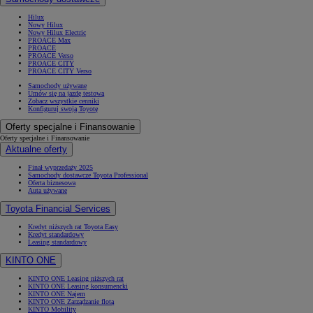
Hilux
Nowy Hilux
Nowy Hilux Electric
PROACE Max
PROACE
PROACE Verso
PROACE CITY
PROACE CITY Verso
Samochody używane
Umów się na jazdę testową
Zobacz wszystkie cenniki
Konfiguruj swoją Toyotę
Oferty specjalne i Finansowanie
Oferty specjalne i Finansowanie
Aktualne oferty
Finał wyprzedaży 2025
Samochody dostawcze Toyota Professional
Oferta biznesowa
Auta używane
Toyota Financial Services
Kredyt niższych rat Toyota Easy
Kredyt standardowy
Leasing standardowy
KINTO ONE
KINTO ONE Leasing niższych rat
KINTO ONE Leasing konsumencki
KINTO ONE Najem
KINTO ONE Zarządzanie flotą
KINTO Mobility