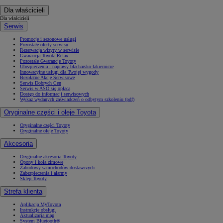
Dla właścicieli
Dla właścicieli
Serwis
Promocje i sezonowe usługi
Pozostałe oferty serwisu
Rezerwacja wizyty w serwisie
Gwarancja Toyota Relax
Pozostałe Gwarancje Toyoty
Ubezpieczenia i naprawy blacharsko-lakiernicze
Innowacyjne usługi dla Twojej wygody
Bezpłatne Akcje Serwisowe
Serwis Dobrych Cen
Serwis w ASO się opłaca
Dostęp do informacji serwisowych
Wykaz wydanych zaświadczeń o odbytym szkoleniu (pdf)
Oryginalne części i oleje Toyota
Oryginalne części Toyoty
Oryginalne oleje Toyoty
Akcesoria
Oryginalne akcesoria Toyoty
Opony i koła zimowe
Zabudowy samochodów dostawczych
Zabezpieczenia i alarmy
Sklep Toyoty
Strefa klienta
Aplikacja MyToyota
Instrukcje obsługi
Aktualizacja map
System Bluetooth®