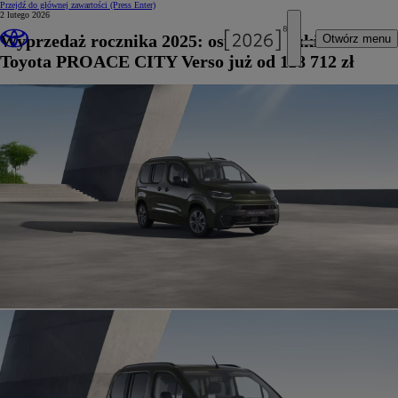
Przejdź do głównej zawartości
(Press Enter)
2 lutego 2026
Wyprzedaż rocznika 2025: ostatnie sztuki modelu
Otwórz menu
Toyota PROACE CITY Verso już od 118 712 zł