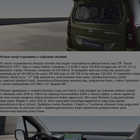
Wyższe wersje wyposażenia z większymi rabatami
W ofercie wyprzedażowej obniżono również ceny bogato wyposażonych odmian Family oraz VIP. Toyota
PROACE CITY Verso w wersji Family z silnikiem 1.5 D-4D o mocy 100 KM dostępna jest od 141 152 zł,
natomiast wariant 130-konny wyceniono od 145 640 zł. W przypadku nadwozia Long ceny promocyjne
zaczynają się od 144 848 zł dla wersji 100 KM oraz od 149 336 zł dla odmiany 130 KM. W standardzie wersja
Family oferuje m.in.: 17” felgi aluminiowe, przyciemniane tylne szyby, skórzaną kierownicę, stoliki
w oparciach przednich foteli, dwustrefową klimatyzację automatyczną, podgrzewane fotele, a także 6 głośników
i system multimedialny IVI MID z 10” ekranem HD.
Wybrane egzemplarze w wersjach Business Long oraz Family Long dostępne są z pakietem siedmiu siedzeń
w obniżonej cenie 2640 zł. Pakiet ten obejmuje dwa niezależne fotele w trzecim rzędzie, a zestaw naprawczy
do opon zostaje zastąpiony pełnowymiarowym kołem zapasowym. Dla wersji Business Long przewidziano
także pakiet Tailgate w cenie 1056 zł, który wprowadza tylną klapę bagażnika ze stałą szybą zamiast
przeszklonych drzwi tylnych. Dodatkowo wersje Business i Family w 7-osobowej odmianie Long mogą zostać
przystosowane do przewozu osób z niepełnosprawnościami dzięki zabudowom przygotowanym przez
renomowaną francuską firmę Gruau.