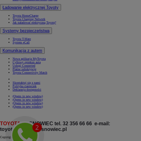
Ładowanie elektrycznej Toyoty
Toyota HomeCharge
Toyota Charging Network
Jak naładować elektryczną Toyotę?
Systemy bezpieczeństwa
Toyota T-Mate
System eCall
Komunikacja z autem
Nowa aplikacja MyToyota
Cyfrowy opiekun auta
Usługi Connected
Płatne subskrypcje
Toyota Connectivity Match
Skontaktuj się z nami
Polityka ciasteczek
Deklaracja dostępności
(Opens in new window)
(Opens in new window)
(Opens in new window)
(Opens in new window)
TOYOTA
SOSNOWIEC tel. 32 356 66 66 e-mail:
toyota@toyotasosnowiec.pl
Copyright © Toyota 2026