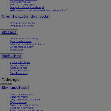
Serwis Dobrych Cen
Serwis w ASO się opłaca
Dostęp do informacji serwisowych
Wykaz wydanych zaświadczeń o odbytym szkoleniu (pdf)
Oryginalne części i oleje Toyota
Oryginalne części Toyoty
Oryginalne oleje Toyoty
Akcesoria
Oryginalne akcesoria Toyoty
Opony i koła zimowe
Zabudowy samochodów dostawczych
Zabezpieczenia i alarmy
Sklep Toyoty
Strefa klienta
Aplikacja MyToyota
Instrukcje obsługi
Aktualizacja map
System Bluetooth®
Karty Ratownicze
Technologie
Technologie
Elektromobilność
Lider elektromobilności
Napęd hybrydowy
Napęd hybrydowy typu plug-in
Napęd wodorowy
Napęd elektryczny na baterię
Zasięg aut elektrycznych
Zalety posiadania aut elektrycznych