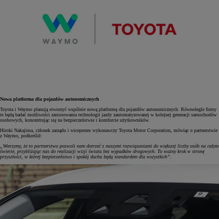
Nowa platforma dla pojazdów autonomicznych
Toyota i Waymo planują stworzyć wspólnie nową platformę dla pojazdów autonomicznych. Równolegle firmy
te będą badać możliwości zastosowania technologii jazdy zautomatyzowanej w kolejnej generacji samochodów
osobowych, koncentrując się na bezpieczeństwie i komforcie użytkowników.
Hiroki Nakajima, członek zarządu i wiceprezes wykonawczy Toyota Motor Corporation, mówiąc o partnerstwie
z Waymo, podkreślił:
„Wierzymy, że to partnerstwo pozwoli nam dotrzeć z naszymi rozwiązaniami do większej liczby osób na całym
świecie, przybliżając nas do realizacji wizji świata bez wypadków drogowych. To ważny krok w stronę
przyszłości, w której bezpieczeństwo i spokój ducha będą standardem dla wszystkich”.