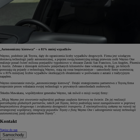
„
Autonomiczny kierowca” – o 81% mniej wypadków
Waymo, podobnie jak Toyota, dąży do ograniczenia liczby wypadków drogowych. Firma jest wiodącym
dostawcą technologii jazdy autonomicznej, a poprzez swoją komercyjną usługę przewozu osób Waymo One
realizuje ponad ćwierć miliona przejazdów tygodniowo w obszarze Zatoki San Francisco, Los Angeles, Phoenix
i Austin. Zebrane z dziesiątek milionów przejechanych kilometrów dane wskazują, że drogi, po których
poruszają się pojazdy z technologią Waymo, stają się coraz bezpieczniejsze – samochody firmy uczestniczą
w o 81% mniejszej liczbie wypadków skutkujących obrażeniami w porównaniu z autami z tradycyjnym
napędem.
Waymo nieustannie rozwija „autonomicznego kierowcę”. Dzięki strategicznemu partnerstwu z Toyotą firma
rozpocznie proces wdrażania swojej technologii w prywatnych samochodach osobowych.
Tekedra Mawakana, współdyrektor generalna Waymo, tak mówił o misji swojej firmy:
„Misją Waymo jest stworzenie najbardziej godnego zaufania kierowcy na świecie. Do jej realizacji
potrzebujemy globalnych partnerów, takich jak Toyota, którzy podzielają nasze zaangażowanie w poprawę
bezpieczeństwa drogowego i zwiększenia dostępności transportu. Z niecierpliwością czekamy na rozwój tej
strategicznej współpracy, integrację pojazdów Toyoty z flotą Waymo One i udostępnienie naszej technologii
autonomicznej jazdy użtykownikom Toyoty”.
Kontakt
Napisz do nas
Samochody
Samochody