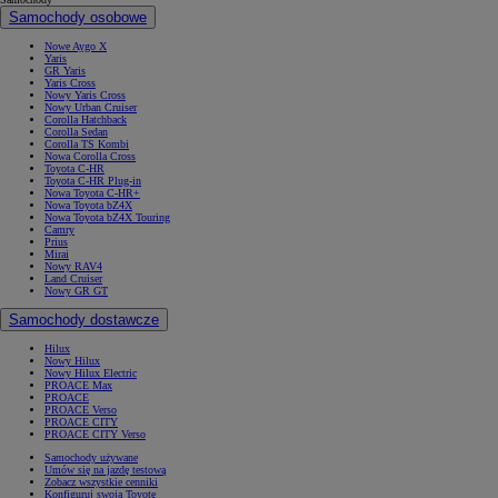
Samochody osobowe
Nowe Aygo X
Yaris
GR Yaris
Yaris Cross
Nowy Yaris Cross
Nowy Urban Cruiser
Corolla Hatchback
Corolla Sedan
Corolla TS Kombi
Nowa Corolla Cross
Toyota C-HR
Toyota C-HR Plug-in
Nowa Toyota C-HR+
Nowa Toyota bZ4X
Nowa Toyota bZ4X Touring
Camry
Prius
Mirai
Nowy RAV4
Land Cruiser
Nowy GR GT
Samochody dostawcze
Hilux
Nowy Hilux
Nowy Hilux Electric
PROACE Max
PROACE
PROACE Verso
PROACE CITY
PROACE CITY Verso
Samochody używane
Umów się na jazdę testową
Zobacz wszystkie cenniki
Konfiguruj swoją Toyotę