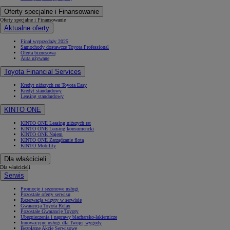
Oferty specjalne i Finansowanie
Oferty specjalne i Finansowanie
Aktualne oferty
Finał wyprzedaży 2025
Samochody dostawcze Toyota Professional
Oferta biznesowa
Auta używane
Toyota Financial Services
Kredyt niższych rat Toyota Easy
Kredyt standardowy
Leasing standardowy
KINTO ONE
KINTO ONE Leasing niższych rat
KINTO ONE Leasing konsumencki
KINTO ONE Najem
KINTO ONE Zarządzanie flotą
KINTO Mobility
Dla właścicieli
Dla właścicieli
Serwis
Promocje i sezonowe usługi
Pozostałe oferty serwisu
Rezerwacja wizyty w serwisie
Gwarancja Toyota Relax
Pozostałe Gwarancje Toyoty
Ubezpieczenia i naprawy blacharsko-lakiernicze
Innowacyjne usługi dla Twojej wygody
Bezpłatne Akcje Serwisowe