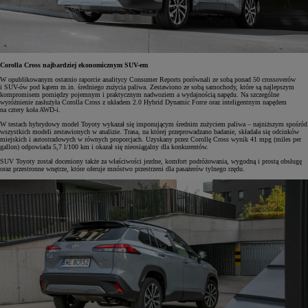
Corolla Cross najbardziej ekonomicznym SUV-em
W opublikowanym ostatnio raporcie analitycy Consumer Reports porównali ze sobą ponad 50 crossoverów
i SUV-ów pod kątem m.in. średniego zużycia paliwa. Zestawiono ze sobą samochody, które są najlepszym
kompromisem pomiędzy pojemnym i praktycznym nadwoziem a wydajnością napędu. Na szczególne
wyróżnienie zasłużyła Corolla Cross z układem 2.0 Hybrid Dynamic Force oraz inteligentnym napędem
na cztery koła AWD-i.
W testach hybrydowy model Toyoty wykazał się imponującym średnim zużyciem paliwa – najniższym spośród
wszystkich modeli zestawionych w analizie. Trasa, na której przeprowadzano badanie, składała się odcinków
miejskich i autostradowych w równych proporcjach. Uzyskany przez Corollę Cross wynik 41 mpg (miles per
gallon) odpowiada 5,7 l/100 km i okazał się nieosiągalny dla konkurentów.
SUV Toyoty został doceniony także za właściwości jezdne, komfort podróżowania, wygodną i prostą obsługę
oraz przestronne wnętrze, które oferuje mnóstwo przestrzeni dla pasażerów tylnego rzędu.