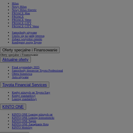
Hilux
Nowy Hilux
Nowy Hilux Electric
PROACE Max
PROACE
PROACE Verso
PROACE CITY
PROACE CITY Verso
Samochody używane
Umów się na jazdę testową
Zobacz wszystkie cenniki
Konfiguruj swoją Toyotę
Oferty specjalne i Finansowanie
Oferty specjalne i Finansowanie
Aktualne oferty
Finał wyprzedaży 2025
Samochody dostawcze Toyota Professional
Oferta biznesowa
Auta używane
Toyota Financial Services
Kredyt niższych rat Toyota Easy
Kredyt standardowy
Leasing standardowy
KINTO ONE
KINTO ONE Leasing niższych rat
KINTO ONE Leasing konsumencki
KINTO ONE Najem
KINTO ONE Zarządzanie flotą
KINTO Mobility