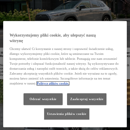
Wykorzystujemy pliki cookie, aby ulepszyć naszą
witrynę
Chcemy ułatwić Ci korzystanie z naszej strony i usprawnić świadczenie usług,
Hybrydowa Toyota Corolla Cross została uznana przez niezależną organizację konsumencką Consumer
dlatego wykorzystujemy pliki cookie, które są umieszczane na Twoim
Reports za najbardziej ekonomiczny wybór spośród SUV-ów i crossoverów. Model ten został wyróżniony
komputerze, telefonie komórkowym lub tablecie. Pomagają one nam zrozumieć
za imponująco niskie średnie zużycie paliwa.
Twoje potrzeby i ulepszać funkcjonalność naszej witryny. Są wykorzystywane do
Niezależna organizacja konsumencka Consumer Reports od 1936 roku analizuje rynek. Skupia się na aspektach
szczególnie istotnych z punktu widzenia użytkowników, takich jak koszty użytkowania, niezawodność oraz
dostarczania usług i narzędzi osób trzecich, a także służą do celów reklamowych.
jakość samochodów. Przeprowadzane przez nią testy, badania i rankingi dla milionów klientów na całym
Zalecamy akceptację wszystkich plików cookie. Jeżeli nie wyrażasz na to zgody,
świecie są często wyznacznikiem decyzji zakupowych.
możesz łatwo zmienić ich ustawienia. Szczegółowe informacje na ten temat
znajdziesz w naszej
Polityce plików cookie.
Odrzuć wszystkie
Zaakceptuj wszystkie
Ustawienia plików cookie