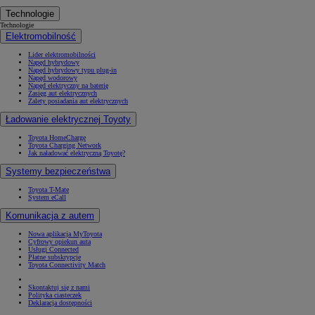
Technologie
Technologie
Elektromobilność
Lider elektromobilności
Napęd hybrydowy
Napęd hybrydowy typu plug-in
Napęd wodorowy
Napęd elektryczny na baterię
Zasięg aut elektrycznych
Zalety posiadania aut elektrycznych
Ładowanie elektrycznej Toyoty
Toyota HomeCharge
Toyota Charging Network
Jak naładować elektryczną Toyotę?
Systemy bezpieczeństwa
Toyota T-Mate
System eCall
Komunikacja z autem
Nowa aplikacja MyToyota
Cyfrowy opiekun auta
Usługi Connected
Płatne subskrypcje
Toyota Connectivity Match
Skontaktuj się z nami
Polityka ciasteczek
Deklaracja dostępności