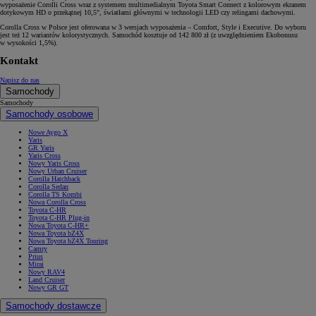
wyposażenie Corolli Cross wraz z systemem multimedialnym Toyota Smart Connect z kolorowym ekranem
dotykowym HD o przekątnej 10,5", światłami głównymi w technologii LED czy relingami dachowymi.
Corolla Cross w Polsce jest oferowana w 3 wersjach wyposażenia – Comfort, Style i Executive. Do wyboru
jest też 12 wariantów kolorystycznych. Samochód kosztuje od 142 800 zł (z uwzględnieniem Ekobonusu
w wysokości 1,5%).
Kontakt
Napisz do nas
Samochody
Samochody
Samochody osobowe
Nowe Aygo X
Yaris
GR Yaris
Yaris Cross
Nowy Yaris Cross
Nowy Urban Cruiser
Corolla Hatchback
Corolla Sedan
Corolla TS Kombi
Nowa Corolla Cross
Toyota C-HR
Toyota C-HR Plug-in
Nowa Toyota C-HR+
Nowa Toyota bZ4X
Nowa Toyota bZ4X Touring
Camry
Prius
Mirai
Nowy RAV4
Land Cruiser
Nowy GR GT
Samochody dostawcze