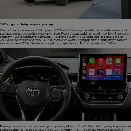
SUV z napedem hybrydowym 5. generacji
Corolla Cross jest obecna na polskim rynku od 2022 roku. Wraz z tym modelem debiutowało wiele nowych
rozwiązań, obecnie powszechnie stosowanych przez Toyotę. Jednym z nich jest napęd hybrydowy 5. generacji,
dostępny w dwóch oszczędnych odmianach - 1.8 Hybrid o mocy 140 KM z napędem na przednią oś oraz
2.0 Hybrid Dynamic Force o mocy 197 KM. Mocniejsze wydanie występuje także z inteligentnym napędem
na wszystkie koła AWD-i. Średnie zużycie paliwa hybrydowej Corolli Cross wynosi od 5 l/100 km.
Kolejnymi nowinkami, zastosowanymi po raz pierwszy właśnie w Corolli Cross, były systemy bezpieczeństwa
i wsparcia kierowcy Toyota T-MATE, a także 12,3" wirtualny kokpit. Te elementy stanowią podstawowe