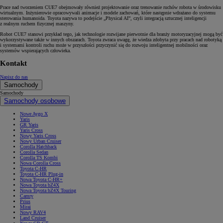
Prace nad tworzeniem CUE7 obejmowały również projektowanie oraz trenowanie ruchów robota w środowisku
wirtualnym. Inżynierowie opracowywali animacje i modele zachowań, które następnie wdrażano do systemu
sterowania humanoida. Toyota nazywa to podejście „Physical AI”, czyli integracją sztucznej inteligencji
z realnym ruchem fizycznej maszyny.
Robot CUE7 stanowi przykład tego, jak technologie rozwijane pierwotnie dla branży motoryzacyjnej mogą być
wykorzystywane także w innych obszarach. Toyota zwraca uwagę, że wiedza zdobyta przy pracach nad robotyką
i systemami kontroli ruchu może w przyszłości przyczynić się do rozwoju inteligentnej mobilności oraz
systemów wspierających człowieka.
Kontakt
Napisz do nas
Samochody
Samochody
Samochody osobowe
Nowe Aygo X
Yaris
GR Yaris
Yaris Cross
Nowy Yaris Cross
Nowy Urban Cruiser
Corolla Hatchback
Corolla Sedan
Corolla TS Kombi
Nowa Corolla Cross
Toyota C-HR
Toyota C-HR Plug-in
Nowa Toyota C-HR+
Nowa Toyota bZ4X
Nowa Toyota bZ4X Touring
Camry
Prius
Mirai
Nowy RAV4
Land Cruiser