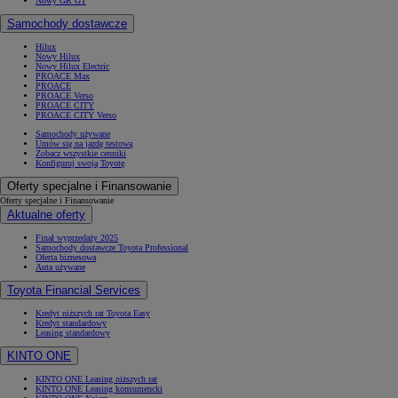
Nowy GR GT
Samochody dostawcze
Hilux
Nowy Hilux
Nowy Hilux Electric
PROACE Max
PROACE
PROACE Verso
PROACE CITY
PROACE CITY Verso
Samochody używane
Umów się na jazdę testową
Zobacz wszystkie cenniki
Konfiguruj swoją Toyotę
Oferty specjalne i Finansowanie
Oferty specjalne i Finansowanie
Aktualne oferty
Finał wyprzedaży 2025
Samochody dostawcze Toyota Professional
Oferta biznesowa
Auta używane
Toyota Financial Services
Kredyt niższych rat Toyota Easy
Kredyt standardowy
Leasing standardowy
KINTO ONE
KINTO ONE Leasing niższych rat
KINTO ONE Leasing konsumencki