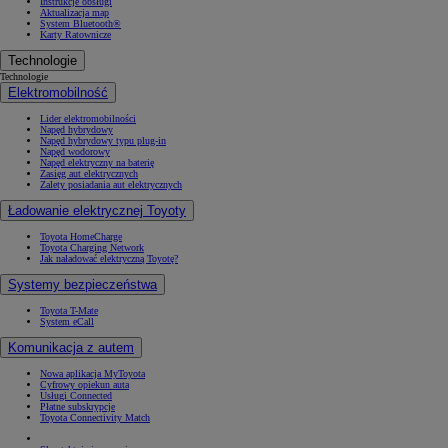
Instrukcje obsługi
Aktualizacja map
System Bluetooth®
Karty Ratownicze
Technologie
Technologie
Elektromobilność
Lider elektromobilności
Napęd hybrydowy
Napęd hybrydowy typu plug-in
Napęd wodorowy
Napęd elektryczny na baterię
Zasięg aut elektrycznych
Zalety posiadania aut elektrycznych
Ładowanie elektrycznej Toyoty
Toyota HomeCharge
Toyota Charging Network
Jak naładować elektryczną Toyotę?
Systemy bezpieczeństwa
Toyota T-Mate
System eCall
Komunikacja z autem
Nowa aplikacja MyToyota
Cyfrowy opiekun auta
Usługi Connected
Płatne subskrypcje
Toyota Connectivity Match