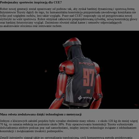
Profesjonalny sportowiec inspiracją dla CUE7
Robot nowej generacji został opracowany od podstaw tak, aby zyskał bardziej dynamiczną i sportową formę.
Inżynierowie Toyoty dążyli do tego, by humanoidalna konstrukcja przypominała zawodowego koszykarza nie
tylko pod względem ruchów, lecz także wyglądu. Prace nad CUE7 rozpoczęły się od przygotowania nowej
stylistyki na wzór sportowca. Robot otrzymał całkowicie przeprojektowaną sylwetkę, nową konstrukcję głowy
oraz bardziej futurystyczny wygląd. Zmieniono również układ kamer i sensorów odpowiadających
za analizowanie otoczenia oraz sterowanie ruchem.
Masa robota zredukowana dzięki technologiom z motoryzacji
Jednym z kluczowych założeń projektu było wyraźne obniżenie masy robota – z około 120 kg do mniej więcej
70 kg, co oznacza redukcję na poziomie około 38%. Przy opracowywaniu konstrukcji Toyota wykorzystała
doświadczenia zdobyte podczas prac nad samochodami, między innymi technologie związane z odchudzaniem
konstrukcji i zwiększaniem trwałości podzespołów.
Zespół inżynierów sięgnął także po optymalizację topologiczną, czyli komputerową metodę projektowania