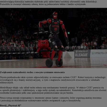
umożliwiającą eliminację nadmiaru materiału przy zachowaniu wysokiej sztywności całej konstrukcji.
Pozwoliło to stworzyć elementy robota, które są jednocześnie lekkie i bardzo wytrzymałe.
Zwiększenie naturalności ruchu z nowym systemem sterowania
Toyota przebudowała także system odpowiedzialny za sterowanie ruchem CUE7. Robot korzysta z technologii
wywodzących się z branży motoryzacyjnej, w tym z magnesów neodymowych stosowanych w silnikach
elektrycznych.
Modyfikacje objęły cały układ ruchu robota oraz mechanizmy kontroli pozycji. W efekcie CUE7 porusza się
w sposób płynniejszy i stabilniejszy, a jego ruchy zyskały na naturalności. Konstrukcja umożliwia mu również
swobodne kozłowanie piłki oraz sprawniejsze przemieszczanie się po boisku.
Nowa wersja została wyposażona w zmieniony zestaw kamer i sensorów, które wspierają analizę otoczenia
i pozwalają na dokładniejsze wykonywanie ruchów związanych z grą w koszykówkę.
Rowój „Physical AI”