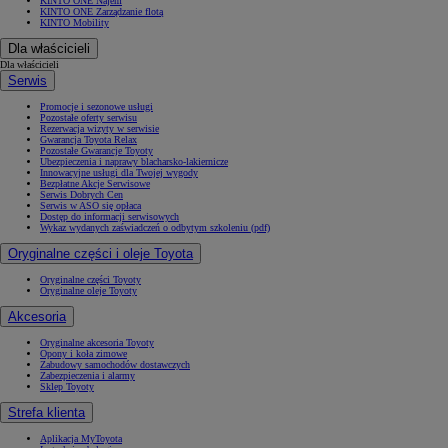
KINTO ONE Najem
KINTO ONE Zarządzanie flotą
KINTO Mobility
Dla właścicieli
Dla właścicieli
Serwis
Promocje i sezonowe usługi
Pozostałe oferty serwisu
Rezerwacja wizyty w serwisie
Gwarancja Toyota Relax
Pozostałe Gwarancje Toyoty
Ubezpieczenia i naprawy blacharsko-lakiernicze
Innowacyjne usługi dla Twojej wygody
Bezpłatne Akcje Serwisowe
Serwis Dobrych Cen
Serwis w ASO się opłaca
Dostęp do informacji serwisowych
Wykaz wydanych zaświadczeń o odbytym szkoleniu (pdf)
Oryginalne części i oleje Toyota
Oryginalne części Toyoty
Oryginalne oleje Toyoty
Akcesoria
Oryginalne akcesoria Toyoty
Opony i koła zimowe
Zabudowy samochodów dostawczych
Zabezpieczenia i alarmy
Sklep Toyoty
Strefa klienta
Aplikacja MyToyota