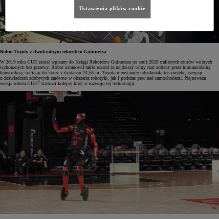
Ustawienia plików cookie
Robot Toyoty z dwukrotnym rekordem Guinnessa
W 2019 roku CUE został wpisany do Księgi Rekordów Guinnessa po serii 2020 trafionych rzutów wolnych
wykonanych bez przerwy. Robot ustanowił także rekord za najdalszy celny rzut oddany przez humanoidalną
konstrukcję, trafiając do kosza z dystansu 24,55 m. Toyota nieustannie udoskonala ten projekt, czerpiąc
z doświadczeń zdobytych zarówno w obszarze robotyki, jak i podczas prac nad samochodami. Najnowsza
wersja robota CUE7 stanowi kolejny krok w rozwoju tej technologii.