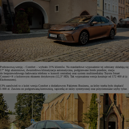
Podstawową wersję – Comfort – wybrało 21% klientów. Na standardowe wyposażenie tej odmiany składają się
17" felgi aluminiowe, dwustrefowa klimatyzacja automatyczna, podgrzewane fotele przednie, stacja
do bezprzewodowego ładowania telefonu w konsoli centralnej oraz system multimedialny Toyota Smart
Connect+® z kolorowym ekranem dotykowym (12,3" HD). Tak wyposażona wersja kosztuje od 172 400 zł (z
Ekobonusem).
13% zamówień to z kolei wersja Comfort z dodatkowym Pakietem Business, za który trzeba było dopłacić
5 000 zł. Zawiera on podgrzewaną kierownicę, tapicerkę ze skóry syntetycznej oraz przyciemniane szyby tylne.