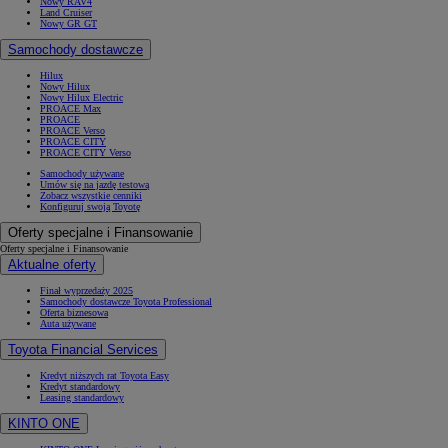
Nowy RAV4
Land Cruiser
Nowy GR GT
Samochody dostawcze
Hilux
Nowy Hilux
Nowy Hilux Electric
PROACE Max
PROACE
PROACE Verso
PROACE CITY
PROACE CITY Verso
Samochody używane
Umów się na jazdę testową
Zobacz wszystkie cenniki
Konfiguruj swoją Toyotę
Oferty specjalne i Finansowanie
Oferty specjalne i Finansowanie
Aktualne oferty
Finał wyprzedaży 2025
Samochody dostawcze Toyota Professional
Oferta biznesowa
Auta używane
Toyota Financial Services
Kredyt niższych rat Toyota Easy
Kredyt standardowy
Leasing standardowy
KINTO ONE