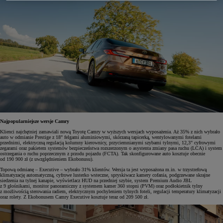
Najpopularniejsze wersje Camry
Klienci najchętniej zamawiali nową Toyotę Camry w wyższych wersjach wyposażenia. Aż 35% z nich wybrało
auto w odmianie Prestige z 18" felgami aluminiowymi, skórzaną tapicerką, wentylowanymi fotelami
przednimi, elektryczną regulacją kolumny kierownicy, przyciemnianymi szybami tylnymi, 12,3" cyfrowymi
zegarami oraz pakietem systemów bezpieczeństwa rozszerzonym o asystenta zmiany pasa ruchu (LCA) i system
ostrzegania o ruchu poprzecznym z przodu pojazdu (FCTA). Tak skonfigurowane auto kosztuje obecnie
od 190 900 zł (z uwzględnieniem Ekobonusu).
Topową odmianę – Executive – wybrało 31% klientów. Wersja ta jest wyposażona m.in. w trzystrefową
klimatyzację automatyczną, cyfrowe lusterko wsteczne, spryskiwacz kamery cofania, podgrzewane skrajne
siedzenia na tylnej kanapie, wyświetlacz HUD na przedniej szybie, system Premium Audio JBL
z 9 głośnikami, monitor panoramiczny z systemem kamer 360 stopni (PVM) oraz podłokietnik tylny
z możliwością̨ sterowania radiem, elektrycznym pochyleniem tylnych foteli, regulacji temperatury klimatyzacji
oraz rolety. Z Ekobonusem Camry Executive kosztuje teraz od 209 500 zł.