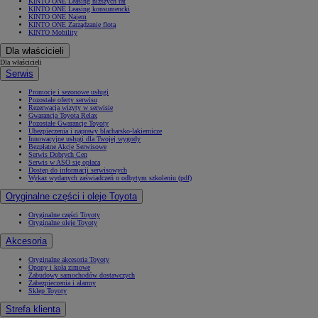
KINTO ONE Leasing niższych rat
KINTO ONE Leasing konsumencki
KINTO ONE Najem
KINTO ONE Zarządzanie flotą
KINTO Mobility
Dla właścicieli
Dla właścicieli
Serwis
Promocje i sezonowe usługi
Pozostałe oferty serwisu
Rezerwacja wizyty w serwisie
Gwarancja Toyota Relax
Pozostałe Gwarancje Toyoty
Ubezpieczenia i naprawy blacharsko-lakiernicze
Innowacyjne usługi dla Twojej wygody
Bezpłatne Akcje Serwisowe
Serwis Dobrych Cen
Serwis w ASO się opłaca
Dostęp do informacji serwisowych
Wykaz wydanych zaświadczeń o odbytym szkoleniu (pdf)
Oryginalne części i oleje Toyota
Oryginalne części Toyoty
Oryginalne oleje Toyoty
Akcesoria
Oryginalne akcesoria Toyoty
Opony i koła zimowe
Zabudowy samochodów dostawczych
Zabezpieczenia i alarmy
Sklep Toyoty
Strefa klienta