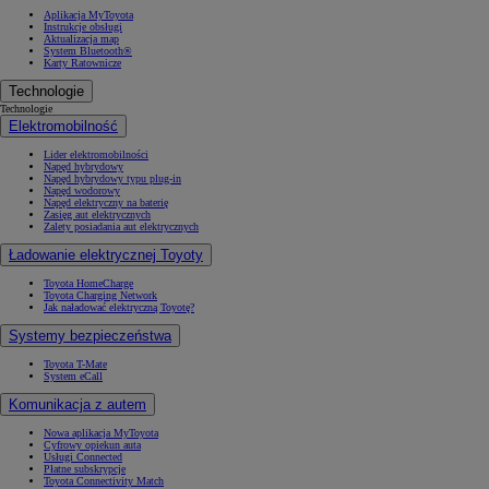
Aplikacja MyToyota
Instrukcje obsługi
Aktualizacja map
System Bluetooth®
Karty Ratownicze
Technologie
Technologie
Elektromobilność
Lider elektromobilności
Napęd hybrydowy
Napęd hybrydowy typu plug-in
Napęd wodorowy
Napęd elektryczny na baterię
Zasięg aut elektrycznych
Zalety posiadania aut elektrycznych
Ładowanie elektrycznej Toyoty
Toyota HomeCharge
Toyota Charging Network
Jak naładować elektryczną Toyotę?
Systemy bezpieczeństwa
Toyota T-Mate
System eCall
Komunikacja z autem
Nowa aplikacja MyToyota
Cyfrowy opiekun auta
Usługi Connected
Płatne subskrypcje
Toyota Connectivity Match