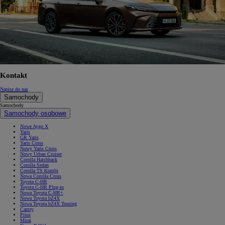
Kontakt
Napisz do nas
Samochody
Samochody
Samochody osobowe
Nowe Aygo X
Yaris
GR Yaris
Yaris Cross
Nowy Yaris Cross
Nowy Urban Cruiser
Corolla Hatchback
Corolla Sedan
Corolla TS Kombi
Nowa Corolla Cross
Toyota C-HR
Toyota C-HR Plug-in
Nowa Toyota C-HR+
Nowa Toyota bZ4X
Nowa Toyota bZ4X Touring
Camry
Prius
Mirai