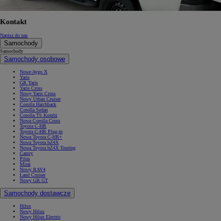
Kontakt
Napisz do nas
Samochody
Samochody
Samochody osobowe
Nowe Aygo X
Yaris
GR Yaris
Yaris Cross
Nowy Yaris Cross
Nowy Urban Cruiser
Corolla Hatchback
Corolla Sedan
Corolla TS Kombi
Nowa Corolla Cross
Toyota C-HR
Toyota C-HR Plug-in
Nowa Toyota C-HR+
Nowa Toyota bZ4X
Nowa Toyota bZ4X Touring
Camry
Prius
Mirai
Nowy RAV4
Land Cruiser
Nowy GR GT
Samochody dostawcze
Hilux
Nowy Hilux
Nowy Hilux Electric