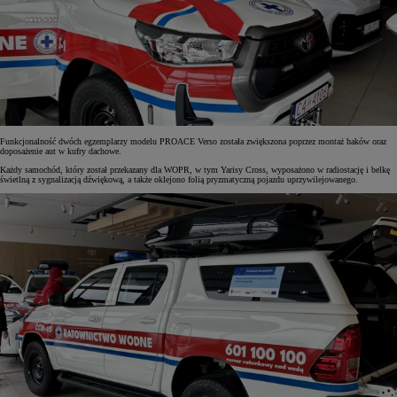
Funkcjonalność dwóch egzemplarzy modelu PROACE Verso została zwiększona poprzez montaż haków oraz
doposażenie aut w kufry dachowe.
Każdy samochód, który został przekazany dla WOPR, w tym Yarisy Cross, wyposażono w radiostację i belkę
świetlną z sygnalizacją dźwiękową, a także oklejono folią pryzmatyczną pojazdu uprzywilejowanego.