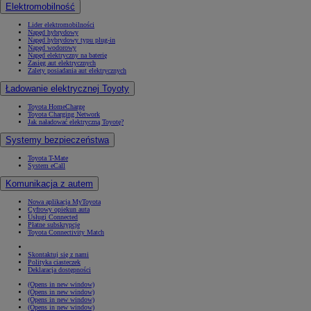
Elektromobilność
Lider elektromobilności
Napęd hybrydowy
Napęd hybrydowy typu plug-in
Napęd wodorowy
Napęd elektryczny na baterię
Zasięg aut elektrycznych
Zalety posiadania aut elektrycznych
Ładowanie elektrycznej Toyoty
Toyota HomeCharge
Toyota Charging Network
Jak naładować elektryczną Toyotę?
Systemy bezpieczeństwa
Toyota T-Mate
System eCall
Komunikacja z autem
Nowa aplikacja MyToyota
Cyfrowy opiekun auta
Usługi Connected
Płatne subskrypcje
Toyota Connectivity Match
Skontaktuj się z nami
Polityka ciasteczek
Deklaracja dostępności
(Opens in new window)
(Opens in new window)
(Opens in new window)
(Opens in new window)