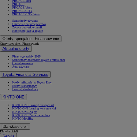
PROACE Max
PROACE
PROACE Verso
PROACE CITY
PROACE CITY Verso
Samochody używane
Umów się na jazdę testową
Zobacz wszystkie cenniki
Konfiguruj swoją Toyotę
Oferty specjalne i Finansowanie
Oferty specjalne i Finansowanie
Aktualne oferty
Finał wyprzedaży 2025
Samochody dostawcze Toyota Professional
Oferta biznesowa
Auta używane
Toyota Financial Services
Kredyt niższych rat Toyota Easy
Kredyt standardowy
Leasing standardowy
KINTO ONE
KINTO ONE Leasing niższych rat
KINTO ONE Leasing konsumencki
KINTO ONE Najem
KINTO ONE Zarządzanie flotą
KINTO Mobility
Dla właścicieli
Dla właścicieli
Serwis