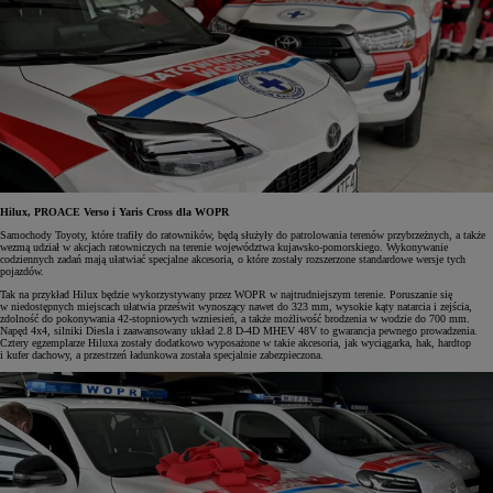
Hilux, PROACE Verso i Yaris Cross dla WOPR
Samochody Toyoty, które trafiły do ratowników, będą służyły do patrolowania terenów przybrzeżnych, a także
wezmą udział w akcjach ratowniczych na terenie województwa kujawsko-pomorskiego. Wykonywanie
codziennych zadań mają ułatwiać specjalne akcesoria, o które zostały rozszerzone standardowe wersje tych
pojazdów.
Tak na przykład Hilux będzie wykorzystywany przez WOPR w najtrudniejszym terenie. Poruszanie się
w niedostępnych miejscach ułatwia prześwit wynoszący nawet do 323 mm, wysokie kąty natarcia i zejścia,
zdolność do pokonywania 42-stopniowych wzniesień, a także możliwość brodzenia w wodzie do 700 mm.
Napęd 4x4, silniki Diesla i zaawansowany układ 2.8 D-4D MHEV 48V to gwarancja pewnego prowadzenia.
Cztery egzemplarze Hiluxa zostały dodatkowo wyposażone w takie akcesoria, jak wyciągarka, hak, hardtop
i kufer dachowy, a przestrzeń ładunkowa została specjalnie zabezpieczona.