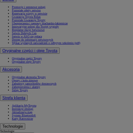
Promocje i sezonowe usługi
Pozostałe oferty serwisu
Rezerwacja wizyty w serwisie
Gwarancja Toyota Relax
Pozostałe Gwarancje Toyoty
Ubezpieczenia i naprawy blacharsko-lakiernicze
Innowacyjne usługi dla Twojej wygody
Bezpłatne Akcje Serwisowe
Serwis Dobrych Cen
Serwis w ASO się opłaca
Dostęp do informacji serwisowych
Wykaz wydanych zaświadczeń o odbytym szkoleniu (pdf)
Oryginalne części i oleje Toyota
Oryginalne części Toyoty
Oryginalne oleje Toyoty
Akcesoria
Oryginalne akcesoria Toyoty
Opony i koła zimowe
Zabudowy samochodów dostawczych
Zabezpieczenia i alarmy
Sklep Toyoty
Strefa klienta
Aplikacja MyToyota
Instrukcje obsługi
Aktualizacja map
System Bluetooth®
Karty Ratownicze
Technologie
Technologie