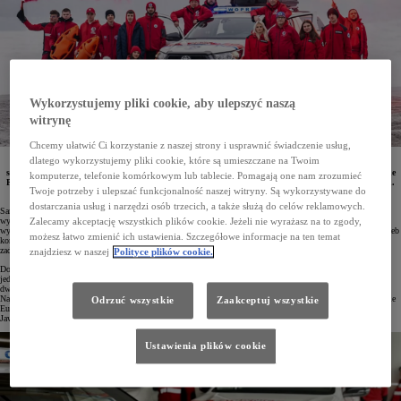
Wykorzystujemy pliki cookie, aby ulepszyć naszą
witrynę
Chcemy ułatwić Ci korzystanie z naszej strony i usprawnić świadczenie usług,
dlatego wykorzystujemy pliki cookie, które są umieszczane na Twoim
Flota ratowników WOPR z województwa kujawsko-pomorskiego została rozszerzona o osiem
samochodów Toyoty. Odpowiednio przystosowane Hiluxy, Yarisy Cross z napędem 4x4 oraz pojemne
komputerze, telefonie komórkowym lub tablecie. Pomagają one nam zrozumieć
PROACE Verso będą pomagać w patrolowaniu terenów przybrzeżnych oraz w akcjach ratowniczych.
Twoje potrzeby i ulepszać funkcjonalność naszej witryny. Są wykorzystywane do
Pojazdy przekazał salon Toyota Bydgoszcz.
dostarczania usług i narzędzi osób trzecich, a także służą do celów reklamowych.
Samochody Toyoty od lat słyną ze swej niezawodności i trwałości. Ze względu na swoje atuty chętnie są
wybierane przez policję, wojsko, straż pożarną, straż miejską, pogotowie energetyczne, są również
Zalecamy akceptację wszystkich plików cookie. Jeżeli nie wyrażasz na to zgody,
wykorzystywane w ratownictwie wodnym i górskim. Każdy model z łatwością można przystosować do potrzeb
możesz łatwo zmienić ich ustawienia. Szczegółowe informacje na ten temat
konkretnej służby, a tym samym wesprzeć funkcjonariuszy i ratowników w wykonywaniu ich codziennych
zadań.
znajdziesz w naszej
Polityce plików cookie.
Doskonałym przykładem tego jest ostatni nabytek WOPR Województwa Kujawsko-Pomorskiego. Flota tej
jednostki została rozszerzona ostatnio aż o osiem Toyot – cztery egzemplarze pick-upa Hilux z napędem 4x4,
dwie Toyoty PROACE Verso oraz dwa Yarisy Cross z inteligentnym napędem na cztery koła AWD-i.
Największy zakup pojazdów ratowniczych dla jednostek z tego regionu został sfinansowany przy współudziale
Odrzuć wszystkie
Zaakceptuj wszystkie
Europejskiego Funduszu Rozwoju Regionalnego. Auta dostarczył salon Toyota Bydgoszcz z grupy dilerskiej
Jaworski Auto.
Ustawienia plików cookie