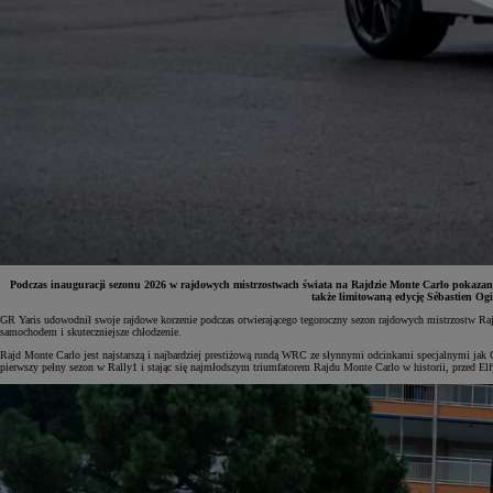
Podczas inauguracji sezonu 2026 w rajdowych mistrzostwach świata na Rajdzie Monte Carlo pokaza
także limitowaną edycję Sébastien 
GR Yaris udowodnił swoje rajdowe korzenie podczas otwierającego tegoroczny sezon rajdowych mistrzostw Ra
samochodem i skuteczniejsze chłodzenie.
Od
81 900 zł
Rajd Monte Carlo jest najstarszą i najbardziej prestiżową rundą WRC ze słynnymi odcinkami specjalnymi j
pierwszy pełny sezon w Rally1 i stając się najmłodszym triumfatorem Rajdu Monte Carlo w historii, przed 
Yaris Cross
HYBRID