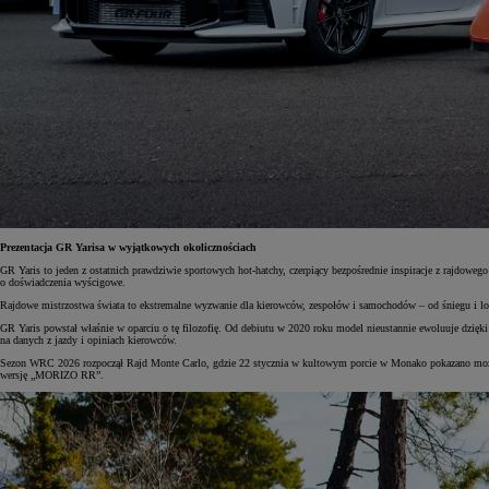
Prezentacja GR Yarisa w wyjątkowych okolicznościach
GR Yaris to jeden z ostatnich prawdziwie sportowych hot-hatchy, czerpiący bezpośrednie inspiracje z ra
o doświadczenia wyścigowe.
Rajdowe mistrzostwa świata to ekstremalne wyzwanie dla kierowców, zespołów i samochodów – od śniegu i lodu
GR Yaris powstał właśnie w oparciu o tę filozofię. Od debiutu w 2020 roku model nieustannie ewoluuje dzięk
na danych z jazdy i opiniach kierowców.
Sezon WRC 2026 rozpoczął Rajd Monte Carlo, gdzie 22 stycznia w kultowym porcie w Monako pokazano możli
wersję „MORIZO RR”.