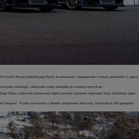
YOTA GAZOO Racing podkreślił pasję Toyoty do motorsportu i zaangażowanie w rozwój samochodów w oparciu
ozwijania technologii i zdobywania wiedzy niezbędnej do tworzenia lepszych aut.
 Super Taikyu i rajdowych mistrzostwach Japonii pozwolił inżynierom wprowadzić liczne modyfikacje oparte
World Champion”. W parku serwisowym w Monako prezentowano także nową, limitowaną do 200 egzemplarzy