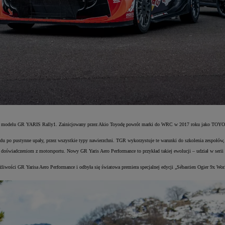
jdowego modelu GR YARIS Rally1. Zainicjowany przez Akio Toyodę powrót marki do WRC w 2017 roku jako TO
 po pustynne upały, przez wszystkie typy nawierzchni. TGR wykorzystuje te warunki do szkolenia zespołów, r
i doświadczeniom z motorsportu. Nowy GR Yaris Aero Performance to przykład takiej ewolucji – udział w serii
wości GR Yarisa Aero Performance i odbyła się światowa premiera specjalnej edycji „Sébastien Ogier 9x 