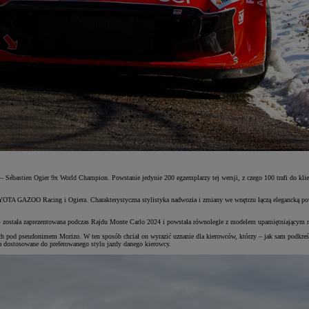
– Sébastien Ogier 9x World Champion. Powstanie jedynie 200 egzemplarzy tej wersji, z czego 100 trafi do kli
YOTA GAZOO Racing i Ogiera. Charakterystyczna stylistyka nadwozia i zmiany we wnętrzu łączą elegancką po
n – została zaprezentowana podczas Rajdu Monte Carlo 2024 i powstała równolegle z modelem upamiętniającym 
h pod pseudonimem Morizo. W ten sposób chciał on wyrazić uznanie dla kierowców, którzy – jak sam podkreśla
ła dostosowane do preferowanego stylu jazdy danego kierowcy.