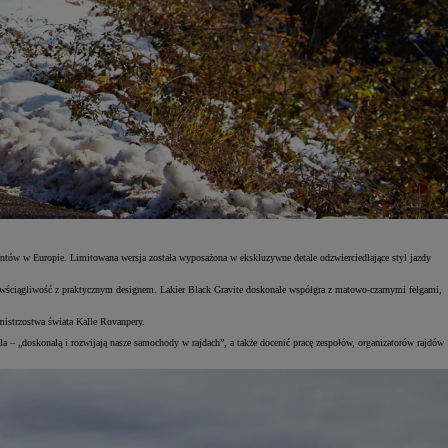
entów w Europie. Limitowana wersja została wyposażona w ekskluzywne detale odzwierciedlające styl jazdy
wściągliwość z praktycznym designem. Lakier Black Gravite doskonale współgra z matowo-czarnymi felgami,
mistrzostwa świata Kalle Rovanpery.
 – „doskonalą i rozwijają nasze samochody w rajdach”, a także docenić pracę zespołów, organizatorów rajdów