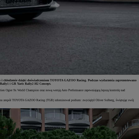
ętach i chłodzenie dzięki doświadczeniom TOYOTA GAZOO Racing. Podczas wydarzenia zaprezentowano
ally1 i GR Yaris Rally2 H2 Concept.
tien Ogier 9x World Champion oraz nową wersję Aero Performance zapewniającą lepszą kontrolę nad
 sezonu zespół TOYOTA GAZOO Racing (TGR) zdominował podium: zwyciężył Oliver Solberg, świętując swój