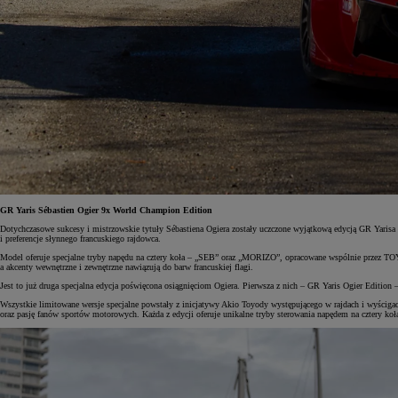
Od
105 300 zł
Corolla Hatchback
HYBRID
GR Yaris Sébastien Ogier 9x World Champion Edition
Dotychczasowe sukcesy i mistrzowskie tytuły Sébastiena Ogiera zostały uczczone wyjątkową edycją GR Yarisa 
i preferencje słynnego francuskiego rajdowca.
Model oferuje specjalne tryby napędu na cztery koła – „SEB” oraz „MORIZO”, opracowane wspólnie przez TO
a akcenty wewnętrzne i zewnętrzne nawiązują do barw francuskiej flagi.
Jest to już druga specjalna edycja poświęcona osiągnięciom Ogiera. Pierwsza z nich – GR Yaris Ogier Editio
Wszystkie limitowane wersje specjalne powstały z inicjatywy Akio Toyody występującego w rajdach i wyścigac
oraz pasję fanów sportów motorowych. Każda z edycji oferuje unikalne tryby sterowania napędem na cztery ko