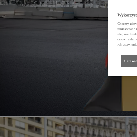
Wykorzystu
Chcemy ułatwi
umieszczane 
ulepszać funk
celów reklamo
ich ustawieni
Ustawie