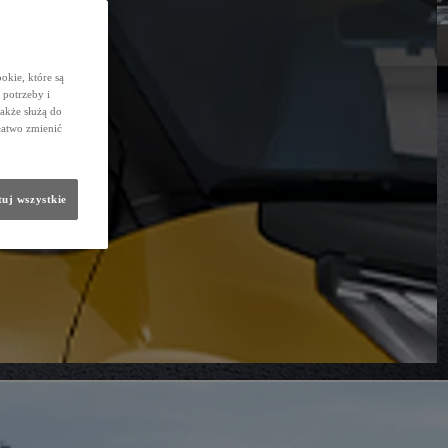
okie, które są
potrzeby i
także służą do
łatwo zmienić
uj wszystkie