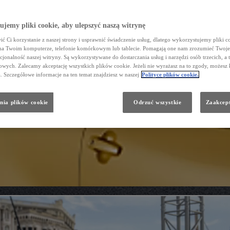
jemy pliki cookie, aby ulepszyć naszą witrynę
ć Ci korzystanie z naszej strony i usprawnić świadczenie usług, dlatego wykorzystujemy pliki co
na Twoim komputerze, telefonie komórkowym lub tablecie. Pomagają one nam zrozumieć Twoje 
cjonalność naszej witryny. Są wykorzystywane do dostarczania usług i narzędzi osób trzecich, a 
wych. Zalecamy akceptację wszystkich plików cookie. Jeżeli nie wyrażasz na to zgody, możesz 
a. Szczegółowe informacje na ten temat znajdziesz w naszej
Polityce plików cookie.
nia plików cookie
Odrzuć wszystkie
Zaakcept