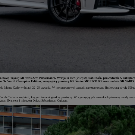
no nową Toyotę GR Yaris Aero Performance. Wersja ta oferuje lepszą stabilność, prowadzenie w zakr
Ogier 9x World Champion Edition, europejską premierę GR Yarisa MORIZO RR oraz modele GR YARIS R
jdu Monte Carlo w dniach 22–25 stycznia. W motorsportowej scenerii zaprezentowano limitowaną edycję Sébas
ak Col de Turini – wąskimi, krętymi trasami górskiej przełęczy. W wymagających warunkach pierwszej rundy
Elfynem Evansem i mistrzem świata Sébastienem Ogierem.