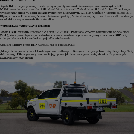
Toyota Hilux nie jest pierwszym elektrycznym prototypem marki testowanym przez australijskie BHP.
W 2021 roku do pracy w kopalni BHP Nickel West w Australii Zachodniej trafił Land Cruiser 70, w którym
wysokoprężny silnik V8 został zastąpiony motorem elektrycznym. Kilka lat wcześniej w kopalni miedzi BHP
Olympic Dam w Południowej Australii testowano prototyp Voltra eCruiser, czyli Land Cruiser 70, do którego
napęd elektryczny opracowała firma Autoline.
Współpraca z wydobywczym gigantem
Toyota i BHP zacieśniły kooperację w sierpniu 2023 roku. Podpisano wówczas porozumienie o współpracy
(MoU), które przewiduje wspólne działania na rzecz dekarbonizacji w australijskiej działalności BHP, w tym
m.in. projektowanie i testy lekkich pojazdów użytkowych.
Geraldine Slattery, prezes BHP Australia, tak to podsumowała:
„Mamy około pięciu tysięcy lekkich pojazdów użytkowych. Naszym celem jest pełna elektryfikacja floty. Testy
elektrycznego Hiluxa pozwolą nam ocenić jego potencjał nie tylko w górnictwie, ale także dla przyszłych
użytkowników tego modelu”.