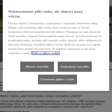
Wykorzystujemy pliki cookie, aby ulepszyć naszą
witrynę
Chcemy ułatwić Ci korzystanie z naszej strony i usprawnić świadczenie usług,
dlatego wykorzystujemy pliki cookie, które są umieszczane na Twoim
komputerze, telefonie komórkowym lub tablecie. Pomagają one nam zrozumieć
Twoje potrzeby i ulepszać funkcjonalność naszej witryny. Są wykorzystywane do
dostarczania usług i narzędzi osób trzecich, a także służą do celów reklamowych.
Zalecamy akceptację wszystkich plików cookie. Jeżeli nie wyrażasz na to zgody,
możesz łatwo zmienić ich ustawienia. Szczegółowe informacje na ten temat
znajdziesz w naszej
Polityce plików cookie.
Toyota przy współpracy z wydobywczym gigantem BHP rozpoczęła testy elektrycznego Hiluxa. Przez
Odrzuć wszystkie
Zaakceptuj wszystkie
12 miesięcy pojazd ten będzie sprawdzany w trudnych warunkach pracy na terenie największego portu
przeładunkowego rudy żelaza w Australii.
Ustawienia plików cookie
Od końca listopada 2024 roku pracownicy Portu Hedland korzystają z elektrycznej Toyoty Hilux z podwójną
kabiną, pojemną skrzynią ładunkową oraz efektownym orurowaniem przedniego pasa. Pojazd ten jest
wykorzystywany w dokładnie ten sam sposób, co i inne samochody użytkowe z silnikami wysokoprężnymi.
Dane i opinie po trwającym rok teście zostaną przekazane Toyocie.
Matthew Callachor, prezes Toyota Australia, mówiąc o tym projekcie, podkreślił:
„Toyota od lat realizuje wielotorową strategię dekarbonizacji. We współpracy z BHP rozwijamy prototyp
elektrycznego Hiluxa. To ważny krok w tworzeniu niskoemisyjnych technologii dla segmentu lekkich
samochodów użytkowych, które poddawane są wymagającym warunkom pracy w górnictwie”.
Elektryczne pojazdy Toyoty