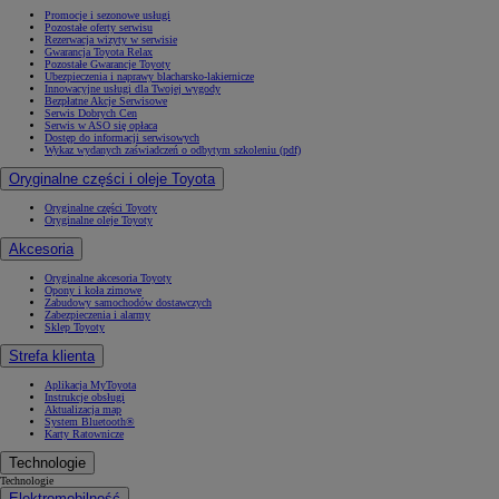
Promocje i sezonowe usługi
Pozostałe oferty serwisu
Rezerwacja wizyty w serwisie
Gwarancja Toyota Relax
Pozostałe Gwarancje Toyoty
Ubezpieczenia i naprawy blacharsko-lakiernicze
Innowacyjne usługi dla Twojej wygody
Bezpłatne Akcje Serwisowe
Serwis Dobrych Cen
Serwis w ASO się opłaca
Dostęp do informacji serwisowych
Wykaz wydanych zaświadczeń o odbytym szkoleniu (pdf)
Oryginalne części i oleje Toyota
Oryginalne części Toyoty
Oryginalne oleje Toyoty
Akcesoria
Oryginalne akcesoria Toyoty
Opony i koła zimowe
Zabudowy samochodów dostawczych
Zabezpieczenia i alarmy
Sklep Toyoty
Strefa klienta
Aplikacja MyToyota
Instrukcje obsługi
Aktualizacja map
System Bluetooth®
Karty Ratownicze
Technologie
Technologie
Elektromobilność