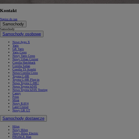
Kontakt
Napisz do nas
Samochody
Samochody
Samochody osobowe
Nowe Aygo X
Yaris
GR Yaris
Yaris Cross
Nowy Yaris Cross
Nowy Urban Cruiser
Corolla Hatchback
Corolla Sedan
Corolla TS Kombi
Nowa Corolla Cross
Toyota C-HR
Toyota C-HR Plug-in
Nowa Toyota C-HR+
Nowa Toyota bZ4X
Nowa Toyota bZ4X Touring
Camry
Prius
Mirai
Nowy RAV4
Land Cruiser
Nowy GR GT
Samochody dostawcze
Hilux
Nowy Hilux
Nowy Hilux Electric
PROACE Max