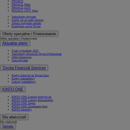
PROACE
PROACE Verso
PROACE CITY
PROACE CITY Verso
Samochody używane
Umów się na jazdę testową
Zobacz wszystkie cenniki
Konfiguruj swoją Toyotę
Oferty specjalne i Finansowanie
Oferty specjalne i Finansowanie
Aktualne oferty
Finał wyprzedaży 2025
Samochody dostawcze Toyota Professional
Oferta biznesowa
Auta używane
Toyota Financial Services
Kredyt niższych rat Toyota Easy
Kredyt standardowy
Leasing standardowy
KINTO ONE
KINTO ONE Leasing niższych rat
KINTO ONE Leasing konsumencki
KINTO ONE Najem
KINTO ONE Zarządzanie flotą
KINTO Mobility
Dla właścicieli
Dla właścicieli
Serwis