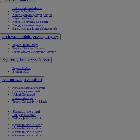
Lider elektromobilności
Napęd hybrydowy
Napęd hybrydowy typu plug-in
Napęd wodorowy
Napęd elektryczny na baterię
Zasięg aut elektrycznych
Zalety posiadania aut elektrycznych
Ładowanie elektrycznej Toyoty
Toyota HomeCharge
Toyota Charging Network
Jak naładować elektryczną Toyotę?
Systemy bezpieczeństwa
Toyota T-Mate
System eCall
Komunikacja z autem
Nowa aplikacja MyToyota
Cyfrowy opiekun auta
Usługi Connected
Płatne subskrypcje
Toyota Connectivity Match
Skontaktuj się z nami
Polityka ciasteczek
Deklaracja dostępności
(Opens in new window)
(Opens in new window)
(Opens in new window)
(Opens in new window)