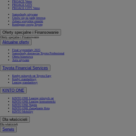
PROACE Verso
PROACE CITY
PROACE CITY Verso
Samochody używane
Umów się na jazdę testową
Zobacz wszystkie cenniki
Konfiguruj swoją Toyotę
Oferty specjalne i Finansowanie
Oferty specjalne i Finansowanie
Aktualne oferty
Finał wyprzedaży 2025
Samochody dostawcze Toyota Professional
Oferta biznesowa
Auta używane
Toyota Financial Services
Kredyt niższych rat Toyota Easy
Kredyt standardowy
Leasing standardowy
KINTO ONE
KINTO ONE Leasing niższych rat
KINTO ONE Leasing konsumencki
KINTO ONE Najem
KINTO ONE Zarządzanie flotą
KINTO Mobility
Dla właścicieli
Dla właścicieli
Serwis