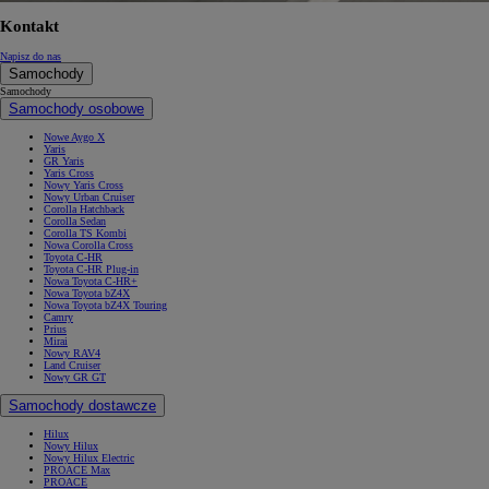
Kontakt
Napisz do nas
Samochody
Samochody
Samochody osobowe
Nowe Aygo X
Yaris
GR Yaris
Yaris Cross
Nowy Yaris Cross
Nowy Urban Cruiser
Corolla Hatchback
Corolla Sedan
Corolla TS Kombi
Nowa Corolla Cross
Toyota C-HR
Toyota C-HR Plug-in
Nowa Toyota C-HR+
Nowa Toyota bZ4X
Nowa Toyota bZ4X Touring
Camry
Prius
Mirai
Nowy RAV4
Land Cruiser
Nowy GR GT
Samochody dostawcze
Hilux
Nowy Hilux
Nowy Hilux Electric
PROACE Max
PROACE