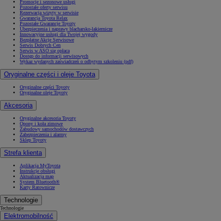
Promocje i sezonowe usługi
Pozostałe oferty serwisu
Rezerwacja wizyty w serwisie
Gwarancja Toyota Relax
Pozostałe Gwarancje Toyoty
Ubezpieczenia i naprawy blacharsko-lakiernicze
Innowacyjne usługi dla Twojej wygody
Bezpłatne Akcje Serwisowe
Serwis Dobrych Cen
Serwis w ASO się opłaca
Dostęp do informacji serwisowych
Wykaz wydanych zaświadczeń o odbytym szkoleniu (pdf)
Oryginalne części i oleje Toyota
Oryginalne części Toyoty
Oryginalne oleje Toyoty
Akcesoria
Oryginalne akcesoria Toyoty
Opony i koła zimowe
Zabudowy samochodów dostawczych
Zabezpieczenia i alarmy
Sklep Toyoty
Strefa klienta
Aplikacja MyToyota
Instrukcje obsługi
Aktualizacja map
System Bluetooth®
Karty Ratownicze
Technologie
Technologie
Elektromobilność