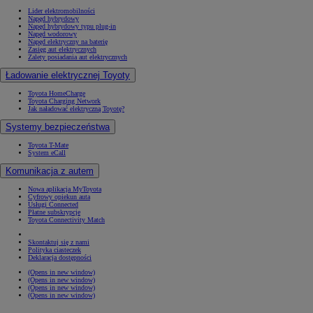
Lider elektromobilności
Napęd hybrydowy
Napęd hybrydowy typu plug-in
Napęd wodorowy
Napęd elektryczny na baterię
Zasięg aut elektrycznych
Zalety posiadania aut elektrycznych
Ładowanie elektrycznej Toyoty
Toyota HomeCharge
Toyota Charging Network
Jak naładować elektryczną Toyotę?
Systemy bezpieczeństwa
Toyota T-Mate
System eCall
Komunikacja z autem
Nowa aplikacja MyToyota
Cyfrowy opiekun auta
Usługi Connected
Płatne subskrypcje
Toyota Connectivity Match
Skontaktuj się z nami
Polityka ciasteczek
Deklaracja dostępności
(Opens in new window)
(Opens in new window)
(Opens in new window)
(Opens in new window)