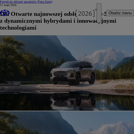
Przejdź do głównej zawartości
(Press Enter)
11 maja 2026
Dni Otwarte najnowszej odsłony Toyoty RAV4
Otwórz menu
z dynamicznymi hybrydami i innowacyjnymi
technologiami