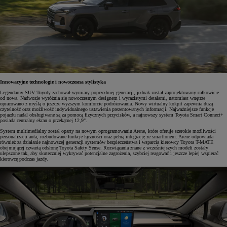
Innowacyjne technologie i nowoczesna stylistyka
Legendarny SUV Toyoty zachował wymiary poprzedniej generacji, jednak został zaprojektowany całkowicie
od nowa. Nadwozie wyróżnia się nowoczesnym designem i wyrazistymi detalami, natomiast wnętrze
opracowano z myślą o jeszcze wyższym komforcie podróżowania. Nowy wirtualny kokpit zapewnia dużą
czytelność oraz możliwość indywidualnego ustawienia prezentowanych informacji. Najważniejsze funkcje
pojazdu nadal obsługiwane są za pomocą fizycznych przycisków, a najnowszy system Toyota Smart Connect+
posiada centralny ekran o przekątnej 12,9".
System multimedialny został oparty na nowym oprogramowaniu Arene, które oferuje szerokie możliwości
personalizacji auta, rozbudowane funkcje łączności oraz pełną integrację ze smartfonem. Arene odpowiada
również za działanie najnowszej generacji systemów bezpieczeństwa i wsparcia kierowcy Toyota T-MATE
obejmującej czwartą odsłonę Toyota Safety Sense. Rozwiązania znane z wcześniejszych modeli zostały
ulepszone tak, aby skuteczniej wykrywać potencjalne zagrożenia, szybciej reagować i jeszcze lepiej wspierać
kierowcę podczas jazdy.