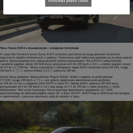
Ustawienia plików cookie
Nowa Toyota RAV4 z dynamicznymi i wydajnymi hybrydami
W czasie Dni Otwartych nowej Toyoty RAV4 uczestnicy jazd testowych mogą sprawdzić możliwości
najnowszych układów hybrydowych w praktyce. Wzmocniona część elektryczna przekłada się na niższe zużycie
paliwa, lepszą dynamikę oraz większą płynność podczas przyspieszania. Nowa RAV4 z pełną hybrydą
i przednim napędem oferuje 185 KM mocy, przyspiesza od 0 do 100 km/h w 8,0 s, a średnie spalanie wynosi
od 4,9 do 5,2 l/100 km. Wersja wyposażona w inteligentny napęd AWD-i dysponuje mocą 194 KM, osiąga
100 km/h w 7,7 s i zużywa średnio 5,3-5,7 l paliwa na 100 km.
Jeszcze lepsze parametry oferują odmiany Plug-in Hybrid. Model z napędem na przód generuje
272 KM i osiąga 100 km/h w 7,5 s, a po pełnym naładowaniu akumulatora może przejechać
od 184 do 212 km w miejskim cyklu WLTP w trybie EV. Wariant AWD-i zapewnia 309 KM mocy,
przyspieszenie od 0 do 100 km/h w 5,8 s oraz zasięg od 171 do 199 km w ruchu miejskim w trybie
elektrycznym. Obie wersje korzystają z litowo-jonowego akumulatora o pojemności 22,7 kWh
przystosowanego do ładowania prądem stałym DC o mocy 50 kW*. RAV4 Plug-in Hybrid jest już dostępna
w zamówieniach, a pierwsze samochody trafią do salonów w lipcu.