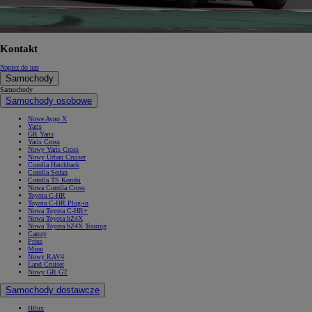
Kontakt
Napisz do nas
Samochody
Samochody
Samochody osobowe
Nowe Aygo X
Yaris
GR Yaris
Yaris Cross
Nowy Yaris Cross
Nowy Urban Cruiser
Corolla Hatchback
Corolla Sedan
Corolla TS Kombi
Nowa Corolla Cross
Toyota C-HR
Toyota C-HR Plug-in
Nowa Toyota C-HR+
Nowa Toyota bZ4X
Nowa Toyota bZ4X Touring
Camry
Prius
Mirai
Nowy RAV4
Land Cruiser
Nowy GR GT
Samochody dostawcze
Hilux