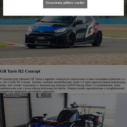
Ustawienia plików cookie
GR Yaris H2 Concept
W koncepcyjnej odmianie GR Yarisa z napędem wodorowym zastosowano te same rozwiązania techniczne co i
w GR Corolli H2 Concept. Zasilany wodorem zmodyfikowany silnik 1.6 turbo zapewnia niemal bezemisyjną
jazdę. Auto zostało wyposażone w automatyczną skrzynię GAZOO Racing Direct o 8 przełożeniach, która
zadebiutowała wraz z nową odsłoną kultowego hot-hatcha. Wnętrze zostało zaprojektowane z uwzględnieniem
wskazówek najlepszych zawodników rajdowych.