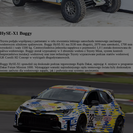
HySE-X1 Buggy
Toyota podjęła współpracę z partnerami w celu stworzenia lekkiego samochodu terenowego zasilanego
wodorowym silnikiem spalinowym. Buggy HySE-X1 ma 3530 mm długości, 2070 mm szerokości, 1700 mm
wysokości i waży 1500 kg. Czterocylindrowa jednostka napędowa o pojemności 1,0 l została dostosowana do
paliwa wodorowego. Buggy został wyposażony w 3 zbiorniki wodoru z Toyoty Mirai, system kontroli
bezpieczeństwa instalacji wodorowej oraz inne technologie Toyoty wypracowane podczas startów wodorowej
GR Corolli H2 Concept w wyścigach długodystansowych.
Buggy HySE-X1 sprawdził się doskonale podczas tegorocznego Rajdu Dakar, zajmując 4. miejsce w programie
Dakar Future Mission 1000. Wymagające warunki najtrudniejszego rajdu terenowego świata były doskonałym
testem zarówno dla wodorowego napędu, jak i podwozia oraz systemu zawieszenia.