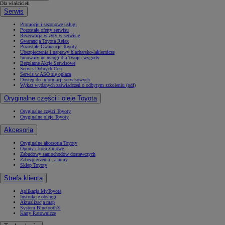
Dla właścicieli
Serwis
Promocje i sezonowe usługi
Pozostałe oferty serwisu
Rezerwacja wizyty w serwisie
Gwarancja Toyota Relax
Pozostałe Gwarancje Toyoty
Ubezpieczenia i naprawy blacharsko-lakiernicze
Innowacyjne usługi dla Twojej wygody
Bezpłatne Akcje Serwisowe
Serwis Dobrych Cen
Serwis w ASO się opłaca
Dostęp do informacji serwisowych
Wykaz wydanych zaświadczeń o odbytym szkoleniu (pdf)
Oryginalne części i oleje Toyota
Oryginalne części Toyoty
Oryginalne oleje Toyoty
Akcesoria
Oryginalne akcesoria Toyoty
Opony i koła zimowe
Zabudowy samochodów dostawczych
Zabezpieczenia i alarmy
Sklep Toyoty
Strefa klienta
Aplikacja MyToyota
Instrukcje obsługi
Aktualizacja map
System Bluetooth®
Karty Ratownicze