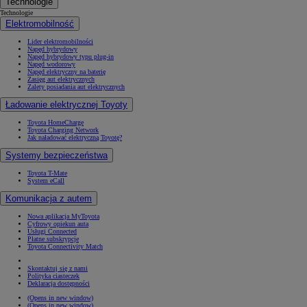
Technologie
Technologie
Elektromobilność
Lider elektromobilności
Napęd hybrydowy
Napęd hybrydowy typu plug-in
Napęd wodorowy
Napęd elektryczny na baterię
Zasięg aut elektrycznych
Zalety posiadania aut elektrycznych
Ładowanie elektrycznej Toyoty
Toyota HomeCharge
Toyota Charging Network
Jak naładować elektryczną Toyotę?
Systemy bezpieczeństwa
Toyota T-Mate
System eCall
Komunikacja z autem
Nowa aplikacja MyToyota
Cyfrowy opiekun auta
Usługi Connected
Płatne subskrypcje
Toyota Connectivity Match
Skontaktuj się z nami
Polityka ciasteczek
Deklaracja dostępności
(Opens in new window)
(Opens in new window)