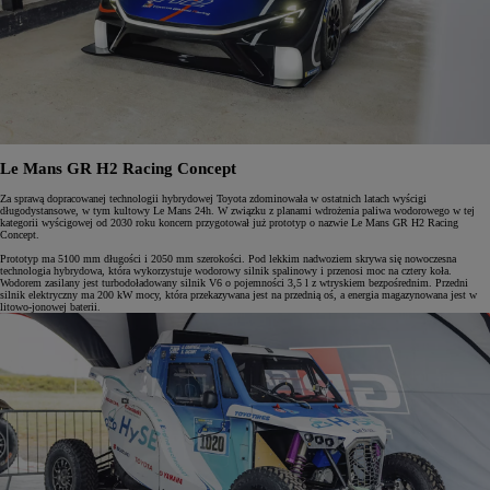
Le Mans GR H2 Racing Concept
Za sprawą dopracowanej technologii hybrydowej Toyota zdominowała w ostatnich latach wyścigi
długodystansowe, w tym kultowy Le Mans 24h. W związku z planami wdrożenia paliwa wodorowego w tej
kategorii wyścigowej od 2030 roku koncern przygotował już prototyp o nazwie Le Mans GR H2 Racing
Concept.
Prototyp ma 5100 mm długości i 2050 mm szerokości. Pod lekkim nadwoziem skrywa się nowoczesna
technologia hybrydowa, która wykorzystuje wodorowy silnik spalinowy i przenosi moc na cztery koła.
Wodorem zasilany jest turbodoładowany silnik V6 o pojemności 3,5 l z wtryskiem bezpośrednim. Przedni
silnik elektryczny ma 200 kW mocy, która przekazywana jest na przednią oś, a energia magazynowana jest w
litowo-jonowej baterii.