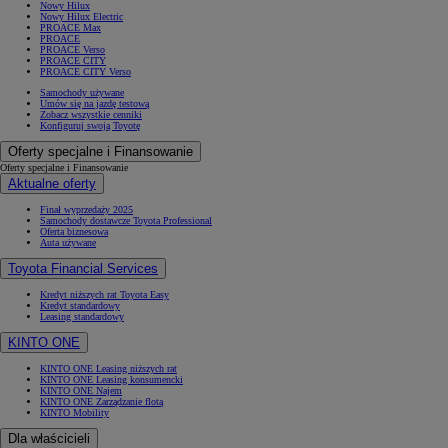
Nowy Hilux
Nowy Hilux Electric
PROACE Max
PROACE
PROACE Verso
PROACE CITY
PROACE CITY Verso
Samochody używane
Umów się na jazdę testową
Zobacz wszystkie cenniki
Konfiguruj swoją Toyotę
Oferty specjalne i Finansowanie
Oferty specjalne i Finansowanie
Aktualne oferty
Finał wyprzedaży 2025
Samochody dostawcze Toyota Professional
Oferta biznesowa
Auta używane
Toyota Financial Services
Kredyt niższych rat Toyota Easy
Kredyt standardowy
Leasing standardowy
KINTO ONE
KINTO ONE Leasing niższych rat
KINTO ONE Leasing konsumencki
KINTO ONE Najem
KINTO ONE Zarządzanie flotą
KINTO Mobility
Dla właścicieli