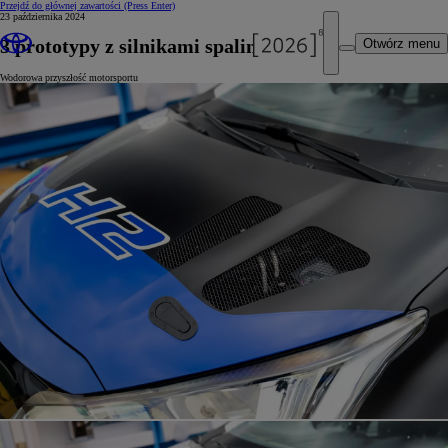
Przejdź do głównej zawartości
(Press Enter)
23 października 2024
3 prototypy z silnikami spalinowymi
Otwórz menu
Wodorowa przyszłość motorsportu