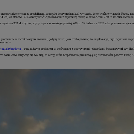
l przeprowadzone wraz ze specjalistami z portalu dobrymechanik.pl wykazało, że to właśnie w autach Toyoty n
43 zł, co stanowi 36% oszczędność w porównaniu z najdroższą marką w zestawieniu. Jest to również kwota niżs
 wyniosła 393 zł i był to jedyny wynik w rankingu poniżej 400 zł. W badaniu z 2020 roku pierwsze miejsce wś
roblemów nieoczekiwanymi awariami, jedyny koszt, jaki trzeba ponieść, to eksploatacja, czyli wymiana części,
two jazdy.
ologia hybrydowa
– poza niższym spalaniem w porównaniu z tradycyjnymi jednostkami benzynowymi czy diesl
arcze hamulcowe zużywają się wolniej, to cechy, które bezpośrednio przekładają się oszczędności podczas każde