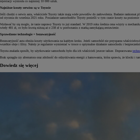
rejestracji wyniosła co najmniej 10 000 sztuk.
Najniższe koszty serwisu są w Toyocie
Jeśli chodzi o serwis auta, właściciele Toyoty także mają wiele powodów do zadowolenia. Badanie rankomat.p
od stycznia do września 2021 roku. Posiadacze samochodów Toyoty ponieśli w tym czasie koszty na poziomie 5
Wydawać by się mogło, że tanie naprawy Toyoty to już standard. W 2019 roku średnia cena wizyty u mechanika
wtedy 481 zł, co było kwotą niższą aż o 238 zł w porównaniu z marką zamykającą zestawienie.
Sprawdzone technologie = bezawaryjność
Bezawaryjność auta obniża koszty użytkowania na każdym kroku. Jeżeli samochód nie przysparza właścicielowi p
wszelkie oleje i filtry. Należy je regularnie wymieniać w trosce o optymalne działanie samochodu i bezpieczeńs
Toyota znalazła sposób, by użytkowanie samochodu było dla ich właścicieli jeszcze tańsze. Dopracowana
techn
Brak sprzęgła czy alternatora oraz zdolność do odzyskiwania energii z hamowania, która sprawia, że klocki i t
Dowiedz się więcej