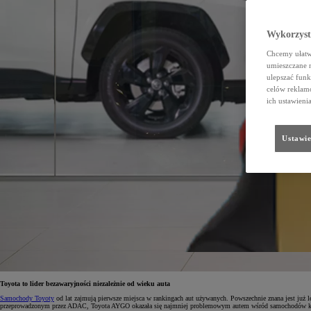
Wykorzystu
Chcemy ułatwi
umieszczane 
ulepszać funk
celów reklamo
ich ustawieni
Ustawie
Toyota to lider bezawaryjności niezależnie od wieku auta
Samochody Toyoty
od lat zajmują pierwsze miejsca w rankingach aut używanych. Powszechnie znana jest już l
przeprowadzonym przez ADAC, Toyota AYGO okazała się najmniej problemowym autem wśród samochodów kompak