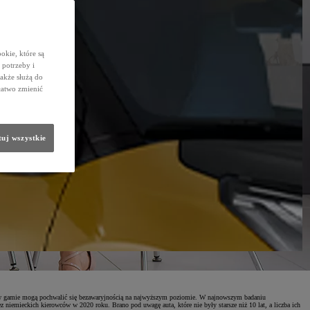
okie, które są
potrzeby i
także służą do
łatwo zmienić
uj wszystkie
zdy w gamie mogą pochwalić się bezawaryjnością na najwyższym poziomie. W najnowszym badaniu
ieckich kierowców w 2020 roku. Brano pod uwagę auta, które nie były starsze niż 10 lat, a liczba ich