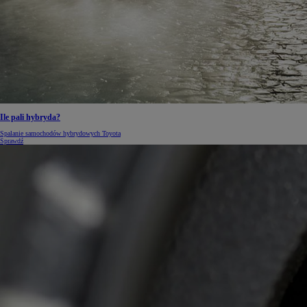
Od
105 300 zł
Corolla Hatchback
HYBRID
Ile pali hybryda?
Spalanie samochodów hybrydowych Toyota
Sprawdź