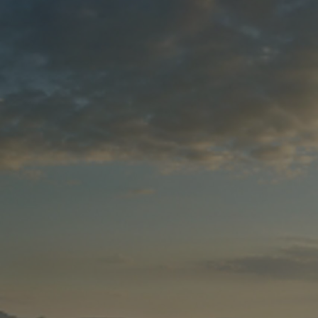
Od
81 900 zł
Yaris Cross
HYBRID