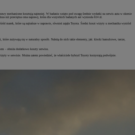
aprawy mechaniczne kosztują najmniej. W badaniu wzięto pod uwagę średnie wydatki na serwis auta w okresie
za niż przeciętna cena naprawy, która dla wszystkich badanych aut wyniosła 614 zł.
ród marek, które są najtańsze w naprawie, również zajęła Toyota. Średni koszt wizyty u mechanika wyniósł
 które zużywają się w naturalny sposób. Należą do nich takie elementy, jak: klocki hamulcowe, tarcze,
em – obniża dodatkowo koszty serwisu.
j wizyty w serwisie. Można zatem powiedzieć, że właściciele hybryd Toyoty korzystają podwójnie.