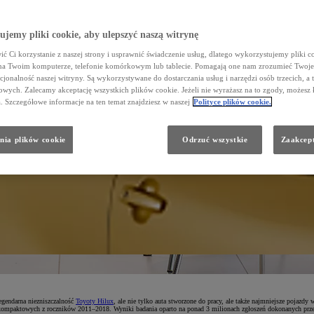
jemy pliki cookie, aby ulepszyć naszą witrynę
ć Ci korzystanie z naszej strony i usprawnić świadczenie usług, dlatego wykorzystujemy pliki co
na Twoim komputerze, telefonie komórkowym lub tablecie. Pomagają one nam zrozumieć Twoje 
cjonalność naszej witryny. Są wykorzystywane do dostarczania usług i narzędzi osób trzecich, a 
wych. Zalecamy akceptację wszystkich plików cookie. Jeżeli nie wyrażasz na to zgody, możesz 
a. Szczegółowe informacje na ten temat znajdziesz w naszej
Polityce plików cookie.
nia plików cookie
Odrzuć wszystkie
Zaakcept
egendarna niezniszczalność
Toyoty Hilux
, ale nie tylko auta stworzone do pracy, ale także najmniejsze poja
towych z roczników 2011–2018. Wyniki badania oparto na ponad 3 milionach zgłoszeń dokonanych przez niem