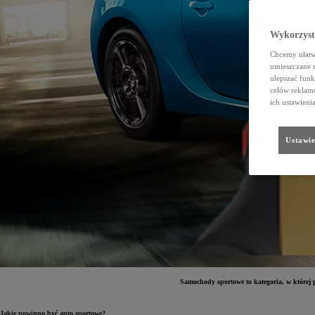
Wykorzystu
Chcemy ułatwi
umieszczane 
ulepszać funk
celów reklamo
ich ustawieni
Ustawie
Samochody sportowe to kategoria, w której p
Jakie powinno być auto sportowe?