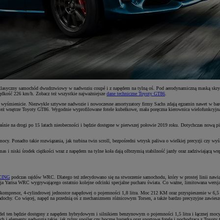
o klasyczny samochód dwudrzwiowy w nadwoziu coupé i z napędem na tylną oś. Pod aerodynamiczną maską skryw
ędkość 226 km/h. Zobacz też wszystkie najważniejsze
dane techniczne Toyoty GT86
.
 wyśmienicie. Niezwykle sztywne nadwozie i nowoczesne amortyzatory firmy Sachs zdają egzamin nawet w bardz
je też wnętrze Toyoty GT86. Wygodnie wyprofilowane fotele kubełkowe, mała poręczna kierownica wielofunkcy
śnie na drogi po 15 latach nieobecności i będzie dostępne w pierwszej połowie 2019 roku. Dotychczas nową pi
 Ponadto takie rozwiązania, jak turbina twin scroll, bezpośredni wtrysk paliwa o wielkiej precyzji czy wyśm
 mas i niski środek ciężkości wraz z napędem na tylne koła dają olbrzymią stabilność jazdy oraz zadziwiają
CING
podczas rajdów WRC. Dlatego też zdecydowano się na stworzenie samochodu, który w prostej linii nawią
 Yarisa WRC wygrywającego ostatnio kolejne odcinki specjalne pucharu świata. Co ważne, limitowana wersja
ompresor, 4-cylindrowej jednostce napędowej o pojemności 1,8 litra. Moc 212 KM oraz przyspieszenie w 6,5
dochy. Co więcej, napęd na przednią oś z mechanizmem różnicowym Torsen, a także bardzo precyzyjne zawies
del ten będzie dostępny z napędem hybrydowym i silnikiem benzynowym o pojemności 1,5 litra i łącznej mocy
ach i elementy nadwozia takie, jak tylny spojler czy boczne lusterka oraz sportowe fotele i pochodząca z Toyo