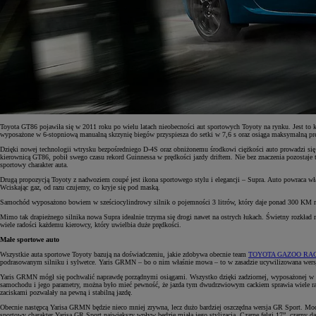
Toyota GT86 pojawiła się w 2011 roku po wielu latach nieobecności aut sportowych Toyoty na rynku. Jest t
wyposażone w 6-stopniową manualną skrzynię biegów przyspiesza do setki w 7,6 s oraz osiąga maksymalną pr
Dzięki nowej technologii wtrysku bezpośredniego D-4S oraz obniżonemu środkowi ciężkości auto prowadzi się
kierownicą GT86, pobił swego czasu rekord Guinnessa w prędkości jazdy driftem. Nie bez znaczenia pozosta
sportowy charakter auta.
Drugą propozycją Toyoty z nadwoziem coupé jest ikona sportowego stylu i elegancji – Supra. Auto powraca wła
Wciskając gaz, od razu czujemy, co kryje się pod maską.
Samochód wyposażono bowiem w sześciocylindrowy silnik o pojemności 3 litrów, który daje ponad 300 KM mocy.
Mimo tak drapieżnego silnika nowa Supra idealnie trzyma się drogi nawet na ostrych łukach. Świetny rozkład
wiele radości każdemu kierowcy, który uwielbia duże prędkości.
Małe sportowe auto
Wszystkie auta sportowe Toyoty bazują na doświadczeniu, jakie zdobywa obecnie team
TOYOTA GAZOO RA
podrasowanym silniku i sylwetce. Yaris GRMN – bo o nim właśnie mowa – to w zasadzie ucywilizowana wersja
Yaris GRMN mógł się pochwalić naprawdę porządnymi osiągami. Wszystko dzięki zadziornej, wyposażonej w k
samochodu i jego parametry, można było mieć pewność, że jazda tym dwudrzwiowym cackiem sprawia wiele ra
zaciskami pozwalały na pewną i stabilną jazdę.
Obecnie następcą Yarisa GRMN będzie nieco mniej zrywna, lecz dużo bardziej oszczędna wersja GR Sport. Mo
sportowy charakter Yarisa GR Sport największy wpływ będzie miała jego stylizacja. Czarne felgi 17”, czarny d