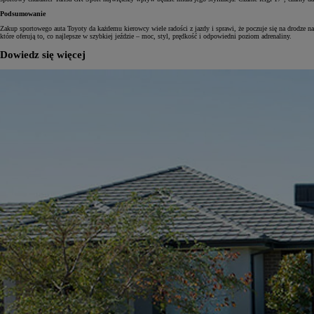
Podsumowanie
Zakup sportowego auta Toyoty da każdemu kierowcy wiele radości z jazdy i sprawi, że poczuje się na drodze
które oferują to, co najlepsze w szybkiej jeździe – moc, styl, prędkość i odpowiedni poziom adrenaliny.
Dowiedz się więcej