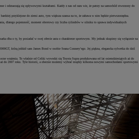
nne i odznaczają się opływowymi kształtami. Każdy z nas od razu wie, że patrzy na samochód stworzony do
bardziej przyklejone do ziemi auto, tym większa szansa na to, że zabawa w nim będzie pierwszorzędna.
nia, dlatego pojemność, moment obrotowy czy liczba cylindrów w silniku to sprawa indywidualnych
 marka dba o ty, by posiadać w swej ofercie auta o charakterze sportowym. My jednak skupimy się wyłącznie na
ę 2000GT, którą jeździł sam James Bond w osobie Seana Connery’ego. Jej piękna, elegancka sylwetka do dziś
ocne wrażenia. To właśnie od Celiki wywodzi się Toyota Supra produkowana od lat osiemdziesiątych aż do
at, aż do 2007 roku. Tyle historii, a obecnie możemy wybrać między kilkoma nowymi samochodami sportowymi