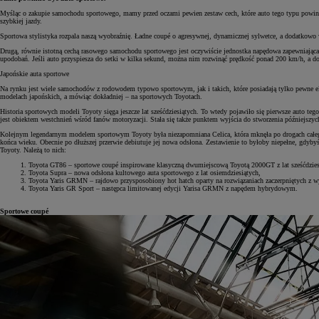
Myśląc o zakupie samochodu sportowego, mamy przed oczami pewien zestaw cech, które auto tego typu powinno
szybkiej jazdy.
Sportowa stylistyka rozpala naszą wyobraźnię. Ładne coupé o agresywnej, dynamicznej sylwetce, a dodatkowo w
Drugą, równie istotną cechą rasowego samochodu sportowego jest oczywiście jednostka napędowa zapewniają
upodobań. Jeśli auto przyspiesza do setki w kilka sekund, można nim rozwinąć prędkość ponad 200 km/h, a d
Japońskie auta sportowe
Na rynku jest wiele samochodów z rodowodem typowo sportowym, jak i takich, które posiadają tylko pewne elem
modelach japońskich, a mówiąc dokładniej – na sportowych Toyotach.
Historia sportowych modeli Toyoty sięga jeszcze lat sześćdziesiątych. To wtedy pojawiło się pierwsze auto t
jest obiektem westchnień wśród fanów motoryzacji. Stała się także punktem wyjścia do stworzenia późniejszy
Kolejnym legendarnym modelem sportowym Toyoty była niezapomniana Celica, która mknęła po drogach całego ś
końca wieku. Obecnie po dłuższej przerwie debiutuje jej nowa odsłona. Zestawienie to byłoby niepełne, g
Toyoty. Należą to nich:
Toyota GT86 – sportowe coupé inspirowane klasyczną dwumiejscową Toyotą 2000GT z lat sześćdzies
Toyota Supra – nowa odsłona kultowego auta sportowego z lat osiemdziesiątych,
Toyota Yaris GRMN – rajdowo przysposobiony hot hatch oparty na rozwiązaniach zaczerpniętych z
Toyota Yaris GR Sport – następca limitowanej edycji Yarisa GRMN z napędem hybrydowym.
Sportowe coupé