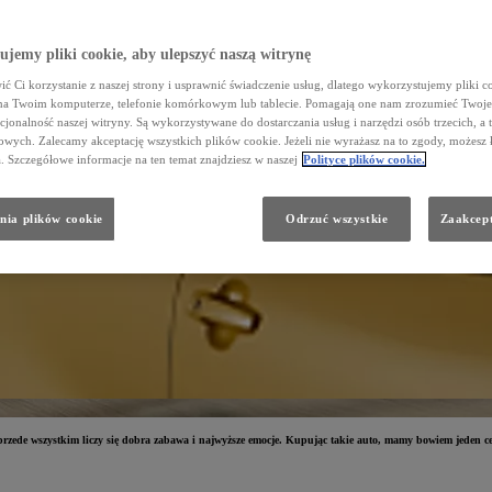
jemy pliki cookie, aby ulepszyć naszą witrynę
ć Ci korzystanie z naszej strony i usprawnić świadczenie usług, dlatego wykorzystujemy pliki co
na Twoim komputerze, telefonie komórkowym lub tablecie. Pomagają one nam zrozumieć Twoje 
cjonalność naszej witryny. Są wykorzystywane do dostarczania usług i narzędzi osób trzecich, a 
wych. Zalecamy akceptację wszystkich plików cookie. Jeżeli nie wyrażasz na to zgody, możesz 
a. Szczegółowe informacje na ten temat znajdziesz w naszej
Polityce plików cookie.
nia plików cookie
Odrzuć wszystkie
Zaakcept
rzede wszystkim liczy się dobra zabawa i najwyższe emocje. Kupując takie auto, mamy bowiem jeden cel