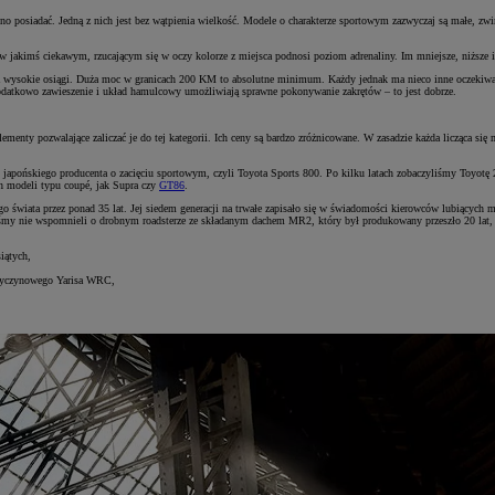
 posiadać. Jedną z nich jest bez wątpienia wielkość. Modele o charakterze sportowym zazwyczaj są małe, zwi
 jakimś ciekawym, rzucającym się w oczy kolorze z miejsca podnosi poziom adrenaliny. Im mniejsze, niższe i 
ca wysokie osiągi. Duża moc w granicach 200 KM to absolutne minimum. Każdy jednak ma nieco inne oczekiwa
odatkowo zawieszenie i układ hamulcowy umożliwiają sprawne pokonywanie zakrętów – to jest dobrze.
enty pozwalające zaliczać je do tej kategorii. Ich ceny są bardzo zróżnicowane. W zasadzie każda licząca się
ego japońskiego producenta o zacięciu sportowym, czyli Toyota Sports 800. Po kilku latach zobaczyliśmy Toyot
ch modeli typu coupé, jak Supra czy
GT86
.
wiata przez ponad 35 lat. Jej siedem generacji na trwałe zapisało się w świadomości kierowców lubiących m
dybyśmy nie wspomnieli o drobnym roadsterze ze składanym dachem MR2, który był produkowany przeszło 20 l
iątych,
 wyczynowego Yarisa WRC,