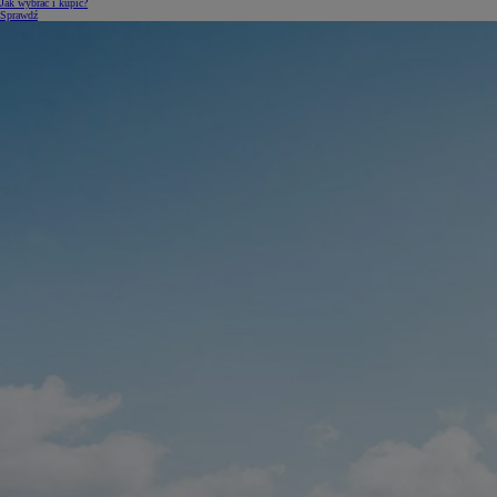
Jak wybrać i kupić?
Sprawdź
Od
105 300 zł
Corolla Hatchback
HYBRID