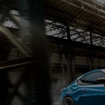
Od
81 900 zł
Yaris Cross
HYBRID