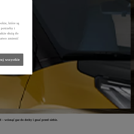
okie, które są
potrzeby i
także służą do
łatwo zmienić
uj wszystkie
 – wcisnąć gaz do dechy i gnać przed siebie.