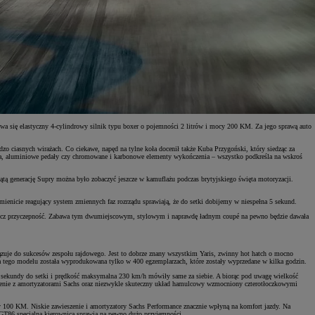
a się elastyczny 4-cylindrowy silnik typu boxer o pojemności 2 litrów i mocy 200 KM. Za jego sprawą auto
o ciasnych wirażach. Co ciekawe, napęd na tylne koła docenił także Kuba Przygoński, który siedząc za
jna, aluminiowe pedały czy chromowane i karbonowe elementy wykończenia – wszystko podkreśla na wskroś
ątą generację Supry można było zobaczyć jeszcze w kamuflażu podczas brytyjskiego święta motoryzacji.
ienicie reagujący system zmiennych faz rozrządu sprawiają, że do setki dobijemy w niespełna 5 sekund.
cą wręcz przyczepność. Zabawa tym dwumiejscowym, stylowym i naprawdę ładnym coupé na pewno będzie dawała
zuje do sukcesów zespołu rajdowego. Jest to dobrze znany wszystkim Yaris, zwinny hot hatch o mocno
 tego modelu została wyprodukowana tylko w 400 egzemplarzach, które zostały wyprzedane w kilka godzin.
 sekundy do setki i prędkość maksymalna 230 km/h mówiły same za siebie. A biorąc pod uwagę wielkość
zenie z amortyzatorami Sachs oraz niezwykle skuteczny układ hamulcowy wzmocniony czterotłoczkowymi
 100 KM. Niskie zawieszenie i amortyzatory Sachs Performance znacznie wpłyną na komfort jazdy. Na
ty GT86 specjalna kierownica sprawią na pewno dużo przyjemności.