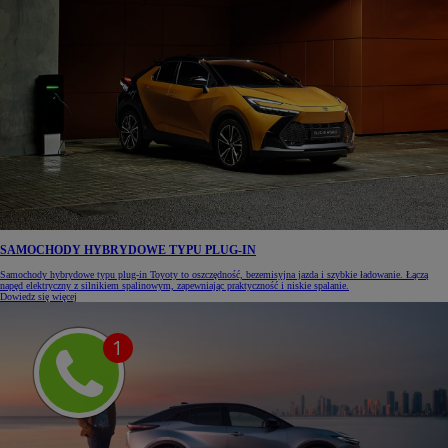
SAMOCHODY HYBRYDOWE TYPU PLUG-IN
Samochody hybrydowe typu plug-in Toyoty to oszczędność, bezemisyjna jazda i szybkie ładowanie. Łączą
napęd elektryczny z silnikiem spalinowym, zapewniając praktyczność i niskie spalanie.
Dowiedz się więcej