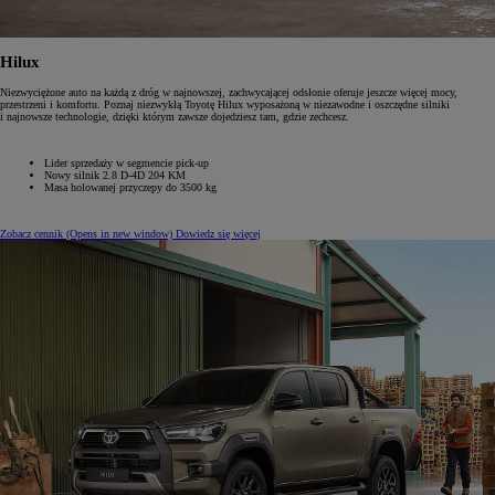
Hilux
Niezwyciężone auto na każdą z dróg w najnowszej, zachwycającej odsłonie oferuje jeszcze więcej mocy,
przestrzeni i komfortu. Poznaj niezwykłą Toyotę Hilux wyposażoną w niezawodne i oszczędne silniki
i najnowsze technologie, dzięki którym zawsze dojedziesz tam, gdzie zechcesz.
Lider sprzedaży w segmencie pick-up
Nowy silnik 2.8 D-4D 204 KM
Masa holowanej przyczepy do 3500 kg
Zobacz cennik
(Opens in new window)
Dowiedz się więcej