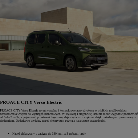
PROACE CITY Verso Electric
PROACE CITY Verso Electric to uniwersalne i kompaktowe auto użytkowe o wielkich możliwościach
dostosowania wnętrza do wymagań biznesowych. W stylowej i eleganckiej kabinie może wygodnie podróżować
od 5 do 7 osób, a pojemność przestrzeni bagażowej daje się łatwo zwiększać dzięki składanym i przesuwanym
siedzeniom. Dodatkowo wydajny napęd elektryczny pozwala na znaczne oszczędności.
Napęd elektryczny o zasięgu do 330 km i z 3 trybami jazdy