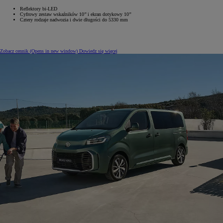
Reflektory bi-LED
Cyfrowy zestaw wskaźników 10’’ i ekran dotykowy 10’’
Cztery rodzaje nadwozia i dwie długości do 5330 mm
Zobacz cennik
(Opens in new window)
Dowiedz się więcej