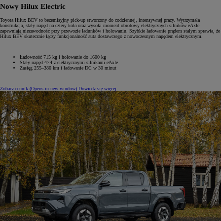
Nowy Hilux Electric
Toyota Hilux BEV to bezemisyjny pick-up stworzony do codziennej, intensywnej pracy. Wytrzymała
konstrukcja, stały napęd na cztery koła oraz wysoki moment obrotowy elektrycznych silników eAxle
zapewniają niezawodność przy przewozie ładunków i holowaniu. Szybkie ładowanie prądem stałym sprawia, że
Hilux BEV skutecznie łączy funkcjonalność auta dostawczego z nowoczesnym napędem elektrycznym.
Ładowność 715 kg i holowanie do 1600 kg
Stały napęd 4×4 z elektrycznymi silnikami eAxle
Zasięg 255–380 km i ładowanie DC w 30 minut
Zobacz cennik
(Opens in new window)
Dowiedz się więcej