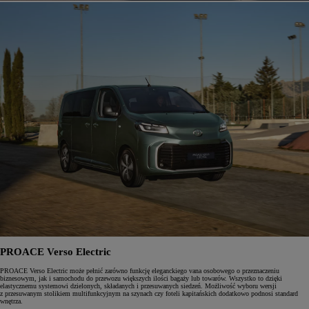
PROACE Verso Electric
PROACE Verso Electric może pełnić zarówno funkcję eleganckiego vana osobowego o przeznaczeniu
biznesowym, jak i samochodu do przewozu większych ilości bagaży lub towarów. Wszystko to dzięki
elastycznemu systemowi dzielonych, składanych i przesuwanych siedzeń. Możliwość wyboru wersji
z przesuwanym stolikiem multifunkcyjnym na szynach czy foteli kapitańskich dodatkowo podnosi standard
wnętrza.