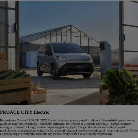
PROACE CITY Electric
Kompaktowa Toyota PROACE CITY Electric to niezastąpiony pojazd użytkowy dla przedsiębiorców, którym
zależy na dużej uniwersalności i szybkości działania. Do wyboru są 2 rodzaje nadwozia – furgon (dostępny
w długości Standard i Long), a także furgon brygadowy (tylko Long). Modułowa konstrukcja pojazdu
przekłada się na nieograniczone możliwości aranżacji wnętrza i dostosowywania go do własnych potrzeb. Cichy
i wydajny napęd elektryczny zapewnia wyjątkową efektywność i niskie koszty eksploatacji.