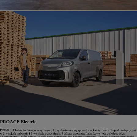
PROACE Electric
PROACE Electric to funkcjonalny furgon, który doskonale się sprawdza w każdej firmie. Pojazd dostępny jest
w 2 wersjach nadwozia i 3 wersjach wyposażenia. Podłoga przestrzeni ładunkowej jest wyłożona płytą
z polipropylenu, która chroni wnętrze przed uszkodzeniami podczas transportu. Wydajny i dynamiczny napęd