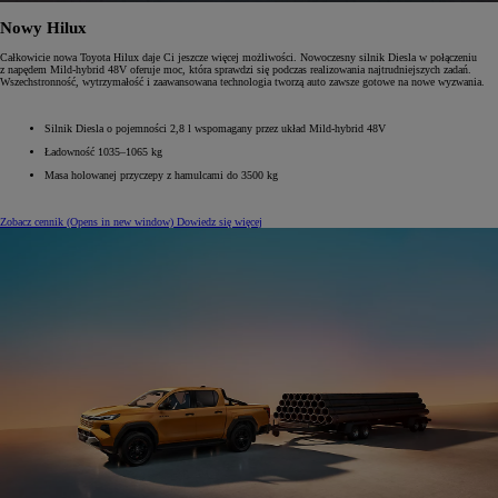
Nowy Hilux
Całkowicie nowa Toyota Hilux daje Ci jeszcze więcej możliwości. Nowoczesny silnik Diesla w połączeniu
z napędem Mild-hybrid 48V oferuje moc, która sprawdzi się podczas realizowania najtrudniejszych zadań.
Wszechstronność, wytrzymałość i zaawansowana technologia tworzą auto zawsze gotowe na nowe wyzwania.
Silnik Diesla o pojemności 2,8 l wspomagany przez układ Mild-hybrid 48V
Ładowność 1035–1065 kg
Masa holowanej przyczepy z hamulcami do 3500 kg
Zobacz cennik
(Opens in new window)
Dowiedz się więcej