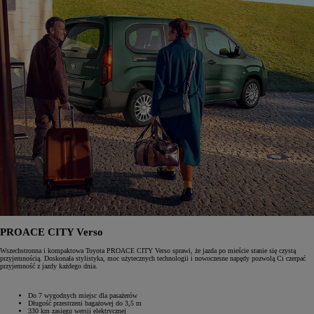
PROACE CITY Verso
Wszechstronna i kompaktowa Toyota PROACE CITY Verso sprawi, że jazda po mieście stanie się czystą
przyjemnością. Doskonała stylistyka, moc użytecznych technologii i nowoczesne napędy pozwolą Ci czerpać
przyjemność z jazdy każdego dnia.
Do 7 wygodnych miejsc dla pasażerów
Długość przestrzeni bagażowej do 3,5 m
330 km zasięgu wersji elektrycznej