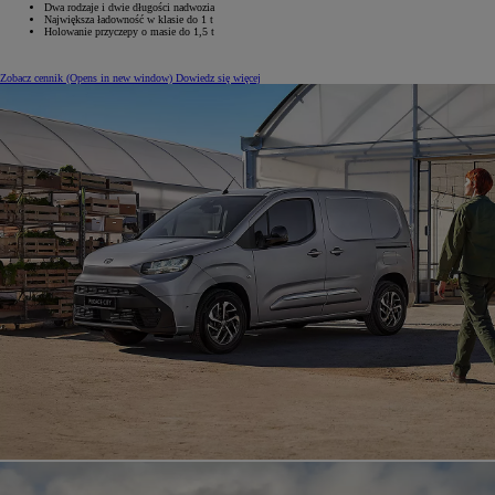
Dwa rodzaje i dwie długości nadwozia
Największa ładowność w klasie do 1 t
Holowanie przyczepy o masie do 1,5 t
Zobacz cennik
(Opens in new window)
Dowiedz się więcej