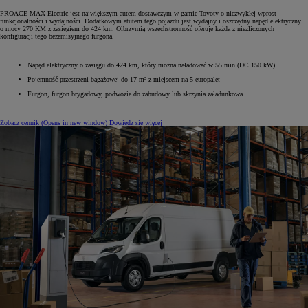
PROACE MAX Electric jest największym autem dostawczym w gamie Toyoty o niezwykłej wprost
funkcjonalności i wydajności. Dodatkowym atutem tego pojazdu jest wydajny i oszczędny napęd elektryczny
o mocy 270 KM z zasięgiem do 424 km. Olbrzymią wszechstronność oferuje każda z niezliczonych
konfiguracji tego bezemisyjnego furgona.
Napęd elektryczny o zasięgu do 424 km, który można naładować w 55 min (DC 150 kW)
Pojemność przestrzeni bagażowej do 17 m³ z miejscem na 5 europalet
Furgon, furgon brygadowy, podwozie do zabudowy lub skrzynia załadunkowa
Zobacz cennik
(Opens in new window)
Dowiedz się więcej