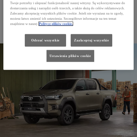
Twoje potrzeby i ulepszać funkcjonalność naszej witryny. Są wykorzystywane do
dostarczania usług i narzędzi osób trzecich, a także służą do celów reklamowych.
Zalecamy akceptację wszystkich plików cookie. Jeżeli nie wyrażasz na to zgody,
możesz łatwo zmienić ich ustawienia. Szczegółowe informacje na ten temat
znajdziesz w naszej
Polityce plików cookie.
PROACE CITY Verso
Odrzuć wszystkie
Zaakceptuj wszystkie
Ustawienia plików cookie