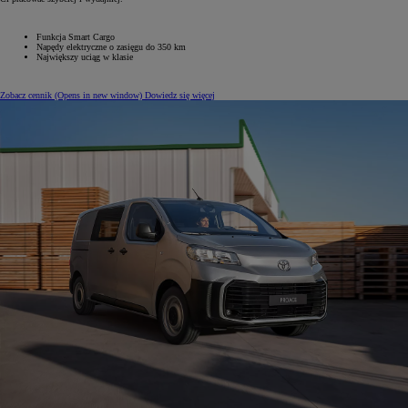
Funkcja Smart Cargo
Napędy elektryczne o zasięgu do 350 km
Największy uciąg w klasie
Zobacz cennik
(Opens in new window)
Dowiedz się więcej