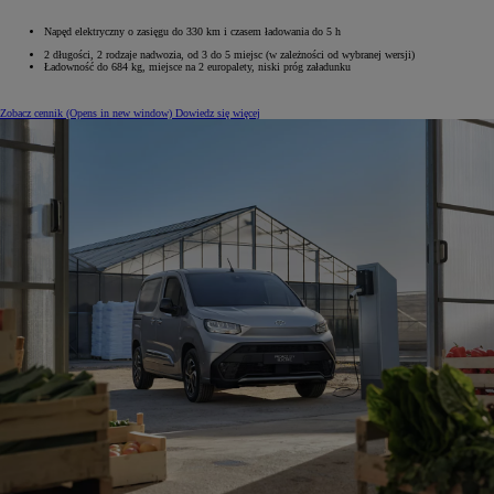
Napęd elektryczny o zasięgu do 330 km i czasem ładowania do 5 h
2 długości, 2 rodzaje nadwozia, od 3 do 5 miejsc (w zależności od wybranej wersji)
Ładowność do 684 kg, miejsce na 2 europalety, niski próg załadunku
Zobacz cennik
(Opens in new window)
Dowiedz się więcej