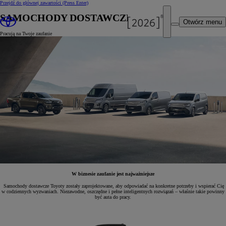
Przejdź do głównej zawartości
(Press Enter)
SAMOCHODY DOSTAWCZE
Otwórz menu
Pracują na Twoje zaufanie
W biznesie zaufanie jest najważniejsze
Samochody dostawcze Toyoty zostały zaprojektowane, aby odpowiadać na konkretne potrzeby i wspierać Cię
w codziennych wyzwaniach. Niezawodne, oszczędne i pełne inteligentnych rozwiązań – właśnie takie powinny
być auta do pracy.