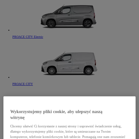
PROACE CITY Electric
PROACE CITY
Wykorzystujemy pliki cookie, aby ulepszyć naszą
witrynę
Chcemy ułatwić Ci korzystanie z naszej strony i usprawnić świadczenie usług,
PROACE CITY Verso Electric
dlatego wykorzystujemy pliki cookie, które są umieszczane na Twoim
komputerze, telefonie komórkowym lub tablecie. Pomagają one nam zrozumieć