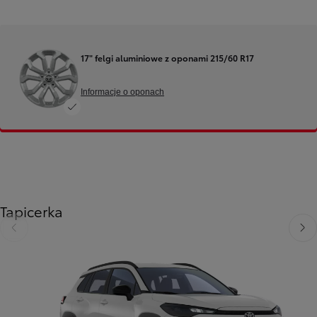
17" felgi aluminiowe z oponami 215/60 R17
Informacje o oponach
Tapicerka
Poprzedni
Nast