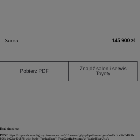
Suma
145 900 zł
Znajdź salon i serwis
Pobierz PDF
Toyoty
Read timed out
POST https://dxp-webcarconfig.toyota-europe.com/v1/car-config/pl/pl?path=configure/aed6cffc-96a7-4068-
806e-be22ce401878 with body {"reduxState":{"carConfigSettings":{"loadedStepUrls":