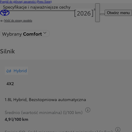
Przejdź do głównej zawartości
(Press Enter)
Specyfikacje i najważniejsze cechy
Otwórz menu
Wróć do strony modelu
Wybrany
Comfort
Silnik
Hybrid
4X2
1.8L Hybrid
,
Bezstopniowa automatyczna
Przełącz informacje 
Średnio (wartość minimalna) (l/100 km)
4,9 l/100 km
Przeł