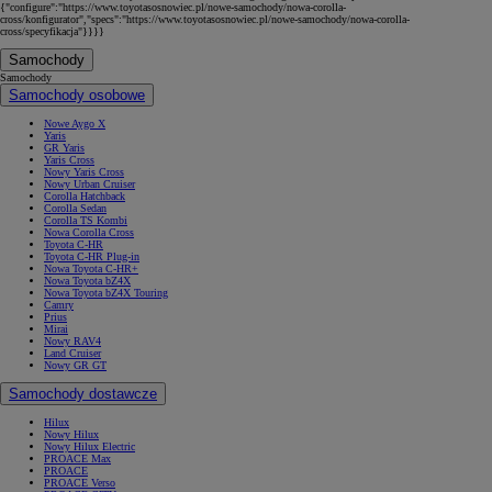
{"configure":"https://www.toyotasosnowiec.pl/nowe-samochody/nowa-corolla-
cross/konfigurator","specs":"https://www.toyotasosnowiec.pl/nowe-samochody/nowa-corolla-
cross/specyfikacja"}}}}
Samochody
Samochody
Samochody osobowe
Nowe Aygo X
Yaris
GR Yaris
Yaris Cross
Nowy Yaris Cross
Nowy Urban Cruiser
Corolla Hatchback
Corolla Sedan
Corolla TS Kombi
Nowa Corolla Cross
Toyota C-HR
Toyota C-HR Plug-in
Nowa Toyota C-HR+
Nowa Toyota bZ4X
Nowa Toyota bZ4X Touring
Camry
Prius
Mirai
Nowy RAV4
Land Cruiser
Nowy GR GT
Samochody dostawcze
Hilux
Nowy Hilux
Nowy Hilux Electric
PROACE Max
PROACE
PROACE Verso