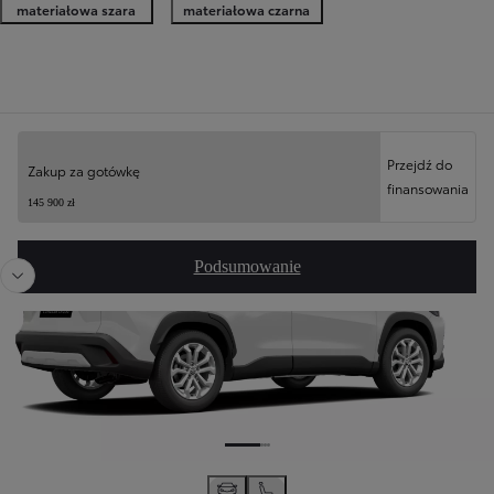
materiałowa szara
materiałowa czarna
Twoja konfiguracja
Przejdź do
Zakup za gotówkę
finansowania
Poprzedni
Nast
145 900 zł
Podsumowanie