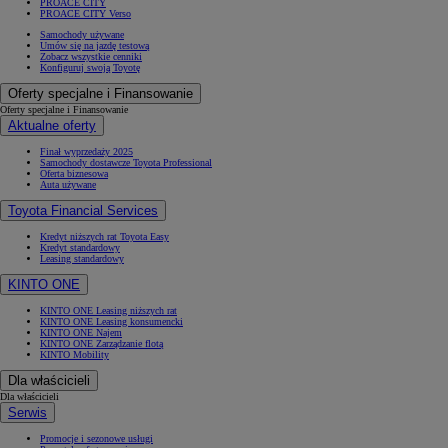
PROACE CITY
PROACE CITY Verso
Samochody używane
Umów się na jazdę testową
Zobacz wszystkie cenniki
Konfiguruj swoją Toyotę
Oferty specjalne i Finansowanie
Oferty specjalne i Finansowanie
Aktualne oferty
Finał wyprzedaży 2025
Samochody dostawcze Toyota Professional
Oferta biznesowa
Auta używane
Toyota Financial Services
Kredyt niższych rat Toyota Easy
Kredyt standardowy
Leasing standardowy
KINTO ONE
KINTO ONE Leasing niższych rat
KINTO ONE Leasing konsumencki
KINTO ONE Najem
KINTO ONE Zarządzanie flotą
KINTO Mobility
Dla właścicieli
Dla właścicieli
Serwis
Promocje i sezonowe usługi