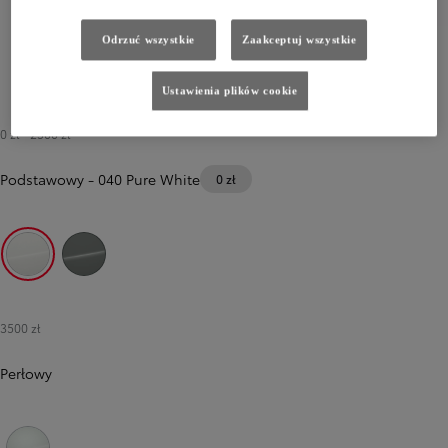
Odrzuć wszystkie
Zaakceptuj wszystkie
Ustawienia plików cookie
0 zł
-
2500 zł
Podstawowy
-
040 Pure White
0 zł
040 Pure White
6X3 Urban Khaki
3500 zł
Perłowy