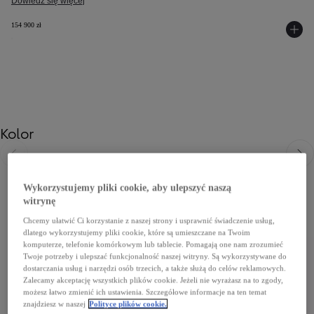
Dowiedz się więcej
154 900 zł
Kolor
Poprzedni
Nast
Wykorzystujemy pliki cookie, aby ulepszyć naszą
witrynę
Chcemy ułatwić Ci korzystanie z naszej strony i usprawnić świadczenie usług,
dlatego wykorzystujemy pliki cookie, które są umieszczane na Twoim
komputerze, telefonie komórkowym lub tablecie. Pomagają one nam zrozumieć
Twoje potrzeby i ulepszać funkcjonalność naszej witryny. Są wykorzystywane do
dostarczania usług i narzędzi osób trzecich, a także służą do celów reklamowych.
Zalecamy akceptację wszystkich plików cookie. Jeżeli nie wyrażasz na to zgody,
możesz łatwo zmienić ich ustawienia. Szczegółowe informacje na ten temat
znajdziesz w naszej
Polityce plików cookie.