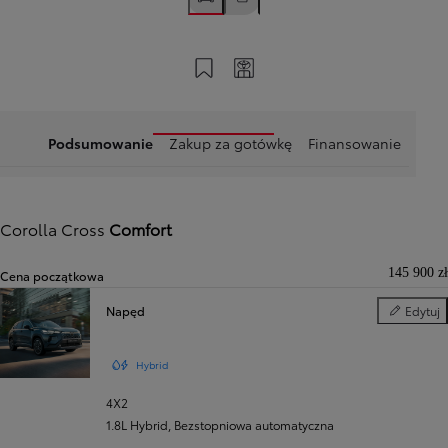
Zapisz na swoim koncie
Twój kod
Podsumowanie
Zakup za gotówkę
Finansowanie
Corolla Cross
Comfort
145 900 zł
Cena początkowa
Napęd
Edytuj
Napęd
Hybrid
4X2
1.8L Hybrid
,
Bezstopniowa automatyczna