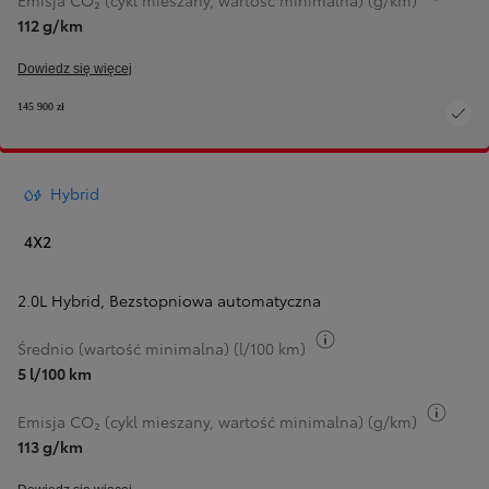
Emisja CO₂ (cykl mieszany, wartość minimalna) (g/km)
112 g/km
Dowiedz się więcej
145 900 zł
Hybrid
4X2
2.0L Hybrid
,
Bezstopniowa automatyczna
Przełącz informacje 
Średnio (wartość minimalna) (l/100 km)
5 l/100 km
Przeł
Emisja CO₂ (cykl mieszany, wartość minimalna) (g/km)
113 g/km