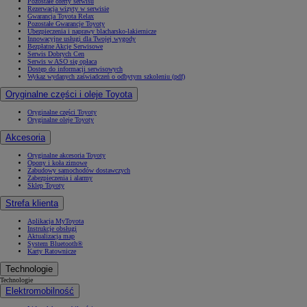
Pozostałe oferty serwisu
Rezerwacja wizyty w serwisie
Gwarancja Toyota Relax
Pozostałe Gwarancje Toyoty
Ubezpieczenia i naprawy blacharsko-lakiernicze
Innowacyjne usługi dla Twojej wygody
Bezpłatne Akcje Serwisowe
Serwis Dobrych Cen
Serwis w ASO się opłaca
Dostęp do informacji serwisowych
Wykaz wydanych zaświadczeń o odbytym szkoleniu (pdf)
Oryginalne części i oleje Toyota
Oryginalne części Toyoty
Oryginalne oleje Toyoty
Akcesoria
Oryginalne akcesoria Toyoty
Opony i koła zimowe
Zabudowy samochodów dostawczych
Zabezpieczenia i alarmy
Sklep Toyoty
Strefa klienta
Aplikacja MyToyota
Instrukcje obsługi
Aktualizacja map
System Bluetooth®
Karty Ratownicze
Technologie
Technologie
Elektromobilność