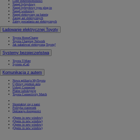
Lider elektromobilności
Napęd hybrydowy
Napęd hybrydowy typu plug-in
Napęd wodorowy
Napęd elektryczny na baterię
Zasięg aut elektrycznych
Zalety posiadania aut elektrycznych
Ładowanie elektrycznej Toyoty
Toyota HomeCharge
Toyota Charging Network
Jak naładować elektryczną Toyotę?
Systemy bezpieczeństwa
Toyota T-Mate
System eCall
Komunikacja z autem
Nowa aplikacja MyToyota
Cyfrowy opiekun auta
Usługi Connected
Płatne subskrypcje
Toyota Connectivity Match
Skontaktuj się z nami
Polityka ciasteczek
Deklaracja dostępności
(Opens in new window)
(Opens in new window)
(Opens in new window)
(Opens in new window)