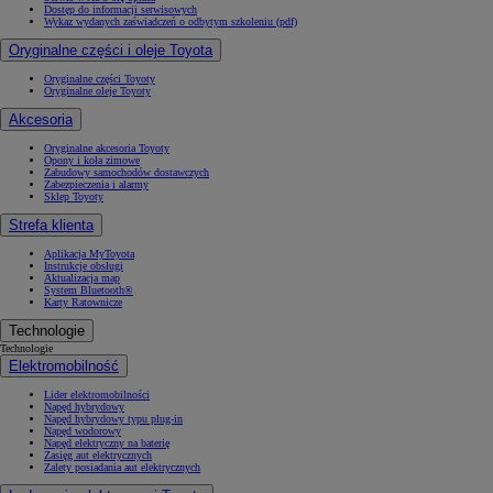
Dostęp do informacji serwisowych
Wykaz wydanych zaświadczeń o odbytym szkoleniu (pdf)
Oryginalne części i oleje Toyota
Oryginalne części Toyoty
Oryginalne oleje Toyoty
Akcesoria
Oryginalne akcesoria Toyoty
Opony i koła zimowe
Zabudowy samochodów dostawczych
Zabezpieczenia i alarmy
Sklep Toyoty
Strefa klienta
Aplikacja MyToyota
Instrukcje obsługi
Aktualizacja map
System Bluetooth®
Karty Ratownicze
Technologie
Technologie
Elektromobilność
Lider elektromobilności
Napęd hybrydowy
Napęd hybrydowy typu plug-in
Napęd wodorowy
Napęd elektryczny na baterię
Zasięg aut elektrycznych
Zalety posiadania aut elektrycznych