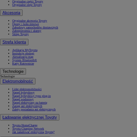
Oryginalne części Toyoty
Oryginalne oleje Toyoty
Akcesoria
Oryginalne akcesoria Toyoty
Opony i koła zimowe
Zabudowy samochodów dostawczych
Zabezpieczenia i alarmy
Sklep Toyoty
Strefa klienta
Aplikacja MyToyota
Instrukcje obsługi
Aktualizacja map
System Bluetooth®
Karty Ratownicze
Technologie
Technologie
Elektromobilność
Lider elektromobilności
Napęd hybrydowy
Napęd hybrydowy typu plug-in
Napęd wodorowy
Napęd elektryczny na baterię
Zasięg aut elektrycznych
Zalety posiadania aut elektrycznych
Ładowanie elektrycznej Toyoty
Toyota HomeCharge
Toyota Charging Network
Jak naładować elektryczną Toyotę?