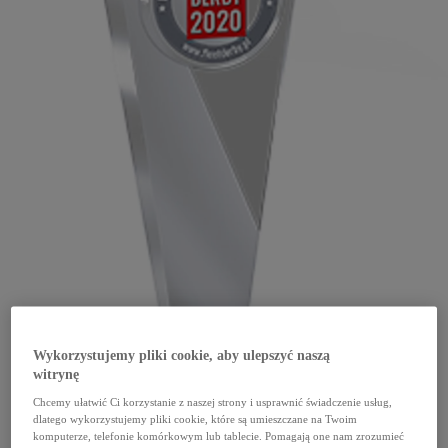
Wykorzystujemy pliki cookie, aby ulepszyć naszą
witrynę
Chcemy ułatwić Ci korzystanie z naszej strony i usprawnić świadczenie usług,
dlatego wykorzystujemy pliki cookie, które są umieszczane na Twoim
komputerze, telefonie komórkowym lub tablecie. Pomagają one nam zrozumieć