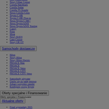
Nowy Urban Cruiser
Corolla Hatchback
Corolla Sedan
Corolla TS Kombi
Nowa Corolla Cross
Toyota C-HR
Toyota C-HR Plug-in
Nowa Toyota C-HR+
Nowa Toyota bZ4X
Nowa Toyota bZ4X Touring
Camry
Prius
Mirai
Nowy RAV4
Land Cruiser
Nowy GR GT
Samochody dostawcze
Hilux
Nowy Hilux
Nowy Hilux Electric
PROACE Max
PROACE
PROACE Verso
PROACE CITY
PROACE CITY Verso
Samochody używane
Umów się na jazdę testową
Zobacz wszystkie cenniki
Konfiguruj swoją Toyotę
Oferty specjalne i Finansowanie
Oferty specjalne i Finansowanie
Aktualne oferty
Finał wyprzedaży 2025