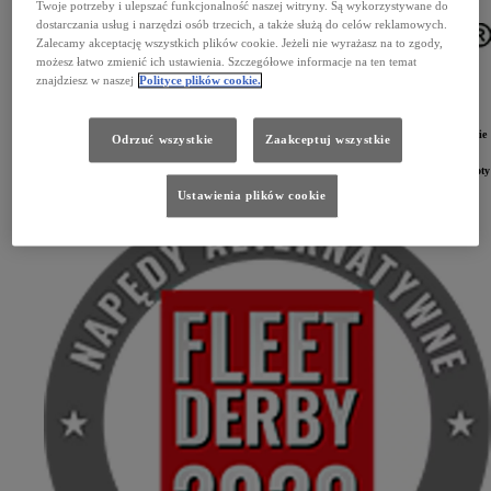
Twoje potrzeby i ulepszać funkcjonalność naszej witryny. Są wykorzystywane do
dostarczania usług i narzędzi osób trzecich, a także służą do celów reklamowych.
Zalecamy akceptację wszystkich plików cookie. Jeżeli nie wyrażasz na to zgody,
możesz łatwo zmienić ich ustawienia. Szczegółowe informacje na ten temat
znajdziesz w naszej
Polityce plików cookie.
Potrójny sukces Toyoty. W najnowszym plebiscycie Fleet Derby 2020 Toyota została ponownie
Odrzuć wszystkie
Zaakceptuj wszystkie
wybrana najlepszą marką flotową w segmencie samochodów osobowych. Doceniono także
innowacyjność Toyoty. W kategorii Napędy Alternatywne bezkonkurencyjna okazała się
najnowsza generacja układu hybrydowego Hybrid Dynamic Force. Internetowe Salony Toyoty
i Lexusa zostały uznane za najlepszy Produkt/Usługę Flotową 2020.
Ustawienia plików cookie