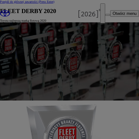
Przejdź do głównej zawartości
(Press Enter)
FLEET DERBY 2020
Otwórz menu
Toyota najlepszą marką flotową 2020