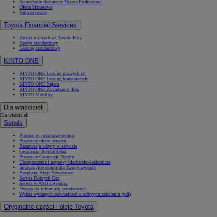
Samochody dostawcze Toyota Professional
Oferta biznesowa
Auta używane
Toyota Financial Services
Kredyt niższych rat Toyota Easy
Kredyt standardowy
Leasing standardowy
KINTO ONE
KINTO ONE Leasing niższych rat
KINTO ONE Leasing konsumencki
KINTO ONE Najem
KINTO ONE Zarządzanie flotą
KINTO Mobility
Dla właścicieli
Dla właścicieli
Serwis
Promocje i sezonowe usługi
Pozostałe oferty serwisu
Rezerwacja wizyty w serwisie
Gwarancja Toyota Relax
Pozostałe Gwarancje Toyoty
Ubezpieczenia i naprawy blacharsko-lakiernicze
Innowacyjne usługi dla Twojej wygody
Bezpłatne Akcje Serwisowe
Serwis Dobrych Cen
Serwis w ASO się opłaca
Dostęp do informacji serwisowych
Wykaz wydanych zaświadczeń o odbytym szkoleniu (pdf)
Oryginalne części i oleje Toyota