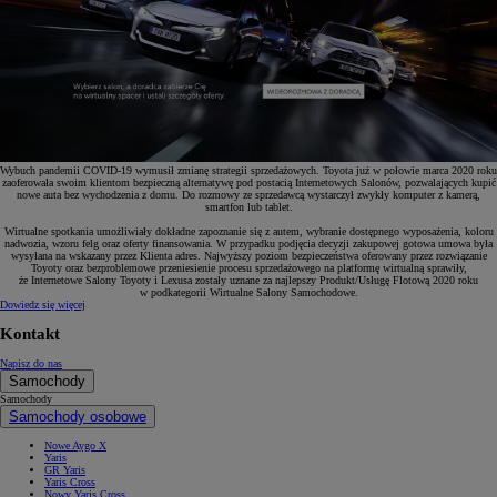
Wybuch pandemii COVID-19 wymusił zmianę strategii sprzedażowych. Toyota już w połowie marca 2020 roku
zaoferowała swoim klientom bezpieczną alternatywę pod postacią Internetowych Salonów, pozwalających kupić
nowe auta bez wychodzenia z domu. Do rozmowy ze sprzedawcą wystarczył zwykły komputer z kamerą,
smartfon lub tablet.
Wirtualne spotkania umożliwiały dokładne zapoznanie się z autem, wybranie dostępnego wyposażenia, koloru
nadwozia, wzoru felg oraz oferty finansowania. W przypadku podjęcia decyzji zakupowej gotowa umowa była
wysyłana na wskazany przez Klienta adres. Najwyższy poziom bezpieczeństwa oferowany przez rozwiązanie
Toyoty oraz bezproblemowe przeniesienie procesu sprzedażowego na platformę wirtualną sprawiły,
że Internetowe Salony Toyoty i Lexusa zostały uznane za najlepszy Produkt/Usługę Flotową 2020 roku
w podkategorii Wirtualne Salony Samochodowe.
Dowiedz się więcej
Kontakt
Napisz do nas
Samochody
Samochody
Samochody osobowe
Nowe Aygo X
Yaris
GR Yaris
Yaris Cross
Nowy Yaris Cross