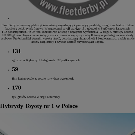
Fleet Derby to coroczny plebiscyt internetowy nagradzający i promujący produkty, usługi i osobistości, które
kształtują polski rynek flotowy. W tegorocznej edycji przyjęto 131 zgłoszeń w 6 głównych kategoriach
i 32 podkategoriach. Aż 59 firm konkurowało ze sobą o najwyższe wyróżnienia. W ciągu 6 miesięcy oddano
170 000 głosów. Toyota po raz kolejny została uznana za najlepszą markę flotową w podkategorii samochody
osobowe. Profesjonaliści docenili wysoką jakość, potwierdzoną niezawodność i bezpieczeństwo, a także niskie
koszty eksploatacji i wysoką wartość rezydualną aut Toyoty.
131
zgłoszeń w 6 głównych kategoriach i 32 podkategoriach
59
firm konkurowało ze sobą o najwyższe wyróznienia
170
tys. głosów oddano w ciągu 6 miesięcy
Hybrydy Toyoty nr 1 w Polsce