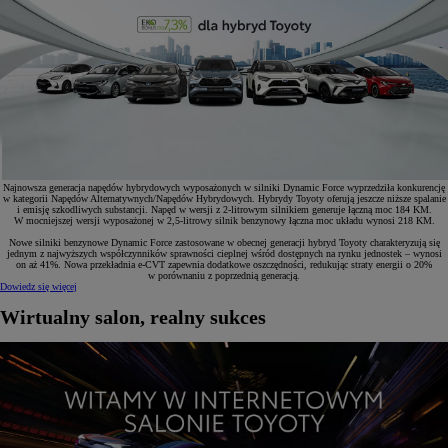
Najnowsza generacja napędów hybrydowych wyposażonych w silniki Dynamic Force wyprzedziła konkurencję
w kategorii Napędów Alternatywnych/Napędów Hybrydowych. Hybrydy Toyoty oferują jeszcze niższe spalanie
i emisję szkodliwych substancji. Napęd w wersji z 2-litrowym silnikiem generuje łączną moc 184 KM.
W mocniejszej wersji wyposażonej w 2,5-litrowy silnik benzynowy łączna moc układu wynosi 218 KM.
Nowe silniki benzynowe Dynamic Force zastosowane w obecnej generacji hybryd Toyoty charakteryzują się
jednym z najwyższych współczynników sprawności cieplnej wśród dostępnych na rynku jednostek – wynosi
on aż 41%. Nowa przekładnia e-CVT zapewnia dodatkowe oszczędności, redukując straty energii o 20%
w porównaniu z poprzednią generacją.
Dowiedz się więcej
Wirtualny salon, realny sukces